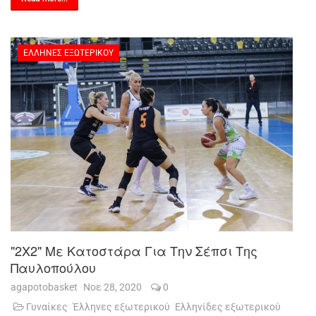
ΈΛΛΗΝΕΣ ΕΞΩΤΕΡΙΚΟΎ
"2Χ2" Με Κατοστάρα Για Την Σέπσι Της
Παυλοπούλου
agapotobasket
Νοε 28, 2020
0
Γυναίκες
Έλληνες εξωτερικού
Ελληνίδες εξωτερικού