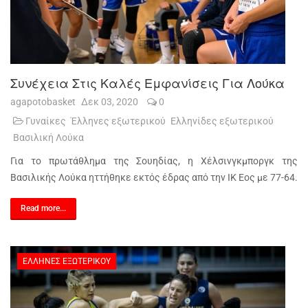
Συνέχεια Στις Καλές Εμφανίσεις Για Λούκα
agapotobasket
Δεκ 03, 2020
0
Γυναίκες
Έλληνες εξωτερικού
Ελληνίδες εξωτερικού
Βασιλική Λούκα
Για το πρωτάθλημα της Σουηδίας, η Χέλσινγκμποργκ της
Βασιλικής Λούκα ηττήθηκε εκτός έδρας από την ΙΚ Εος με 77-64.
Read more...
ΈΛΛΗΝΕΣ ΕΞΩΤΕΡΙΚΟΎ