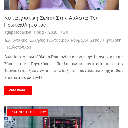
Καταιγιστική Σέπσι Στην Αυλαία Του
Πρωταθλήματος
agapotobasket
Νοε 27, 2020
0
Γυναίκες
Έλληνες εξωτερικού
Ρουμανία
Σέπσι
Πηνελόπη
Παυλοπούλου
Αυλαία στο πρωτάθλημα Ρουμανίας και για την 1η αγωνιστική η
Σέπσι της Πηνελόπης Παυλοπούλου αντιμετώπισε την
Ταργκοβίτσε ξεκινώντας με το δεξί τις υποχρεώσεις της καθώς
επικράτησε με 99-42.
Read more...
ΈΛΛΗΝΕΣ ΕΞΩΤΕΡΙΚΟΎ