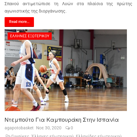
Σπανού αντιμετώπισε τη Λυών στα πλαίσια της πρώτης
αγωνιστικής της διοργάνωσης.
Read more...
ΈΛΛΗΝΕΣ ΕΞΩΤΕΡΙΚΟΎ
Ντεμπούτο Για Καμπουράκη Στην Ισπανία
agapotobasket
Νοε 30, 2020
0
Γυναίκες
Έλληνες εξωτερικού
Ελληνίδες εξωτερικού