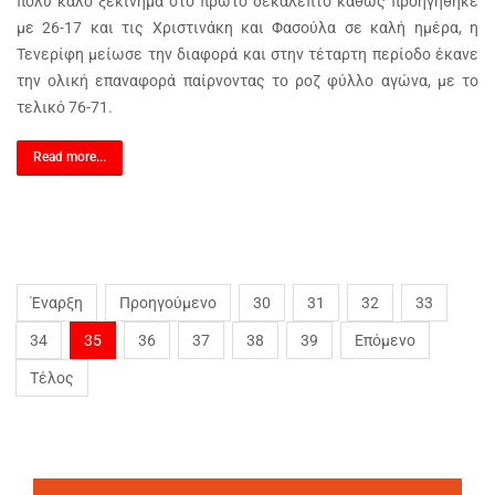
πολύ καλό ξεκίνημα στο πρώτο δεκάλεπτο καθώς προηγήθηκε
με 26-17 και τις Χριστινάκη και Φασούλα σε καλή ημέρα, η
Τενερίφη μείωσε την διαφορά και στην τέταρτη περίοδο έκανε
την ολική επαναφορά παίρνοντας το ροζ φύλλο αγώνα, με το
τελικό 76-71.
Read more...
Έναρξη
Προηγούμενο
30
31
32
33
34
35
36
37
38
39
Επόμενο
Τέλος