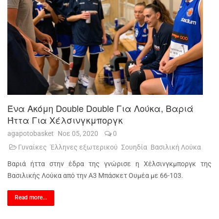
Ένα Ακόμη Double Double Για Λούκα, Βαριά
Ήττα Για Χέλσινγκμποργκ
agapotobasket
Νοε 05, 2020
0
Γυναίκες
Έλληνες εξωτερικού
Σουηδία
Βασιλική Λούκα
Βαριά ήττα στην έδρα της γνώρισε η Χέλσινγκμποργκ της
Βασιλικής Λούκα από την Α3 Μπάσκετ Ουμέα με 66-103.
Read more...