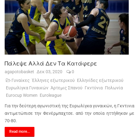
Πάλεψε Αλλά Δεν Τα Κατάφερε
agapotobasket
Δεκ 03, 2020
0
Γυναίκες
Έλληνες εξωτερικού
Ελληνίδες εξωτερικού
Ευρωλίγκα Γυναικών
Άρτεμις Σπανού
Γκντύνια
Πολωνία
Eurocup Women
Euroleague
Για την δεύτερη αγωνιστική της Ευρωλίγκα γυναικών, η Γκντινια
αντιμετώπισε την Φενέρμπαχτσε. από την οποία ηττήθηκαν με
70-80.
Read more...