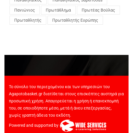
Πανιώνιος
Πρωτάθλημα
Πρωτέας Βούλας
Πρωταθλητής
Πρωταθλητής Ευρώπης
Το σύνολο του περιεχομένου και των υπηρεσιών του
Agapotobasket.gr διατίθεται στους επισκέπτες αυστηρά για
προσωπική χρήση. Απαγορεύεται η χρήση ή επανεκπομπή
του, σε οποιοδήποτε μέσο, μετά ή άνευ επεξεργασίας,
χωρίς γραπτή άδεια του εκδότη.
Powered and supported by