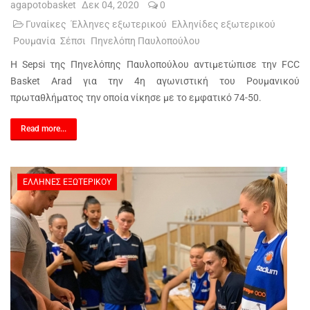
agapotobasket
Δεκ 04, 2020
0
Γυναίκες
Έλληνες εξωτερικού
Ελληνίδες εξωτερικού
Ρουμανία
Σέπσι
Πηνελόπη Παυλοπούλου
Η Sepsi της Πηνελόπης Παυλοπούλου αντιμετώπισε την FCC
Basket Arad για την 4η αγωνιστική του Ρουμανικού
πρωταθλήματος την οποία νίκησε με το εμφατικό 74-50.
Read more...
ΈΛΛΗΝΕΣ ΕΞΩΤΕΡΙΚΟΎ