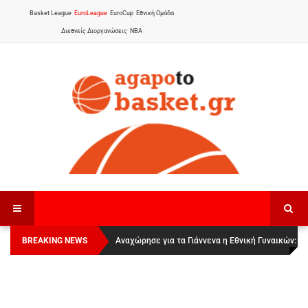
Basket League
EuroLeague
EuroCup
Εθνική Ομάδα
Διεθνείς Διοργανώσεις
NBA
BREAKING NEWS
Οι Πάνθηρες Καβάλας στην Women Basketball
Αναχώρησε για τα Γιάννενα η Εθνική Γυναικών
:
League 1