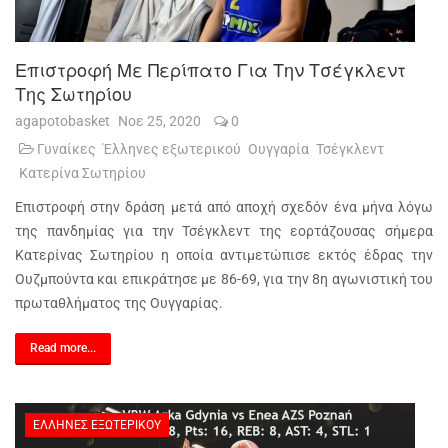
Επιστροφή Με Περίπατο Για Την Τσέγκλεντ
Της Σωτηρίου
agapotobasket
Νοε 25, 2020
0
Γυναίκες
Έλληνες εξωτερικού
Ουγγαρία
Τσέγκλεντ
Κατερίνα Σωτηρίου
Επιστροφή στην δράση μετά από αποχή σχεδόν ένα μήνα λόγω
της πανδημίας για την Τσέγκλεντ της εορτάζουσας σήμερα
Κατερίνας Σωτηρίου η οποία αντιμετώπισε εκτός έδρας την
Ουζμπούντα και επικράτησε με 86-69, για την 8η αγωνιστική του
πρωταθλήματος της Ουγγαρίας.
Read more...
ΈΛΛΗΝΕΣ ΕΞΩΤΕΡΙΚΟΎ