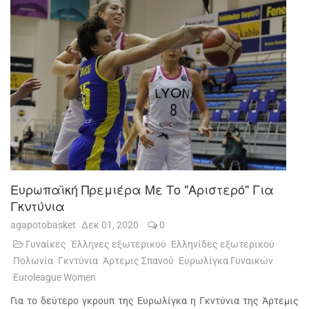
Ευρωπαϊκή Πρεμιέρα Με Το "αριστερό" Για
Γκντύνια
agapotobasket
Δεκ 01, 2020
0
Γυναίκες
Έλληνες εξωτερικού
Ελληνίδες εξωτερικού
Πολωνία
Γκντύνια
Άρτεμις Σπανού
Ευρωλίγκα Γυναικών
Euroleague Women
Για το δεύτερο γκρουπ της Ευρωλίγκα η Γκντύνια της Άρτεμις