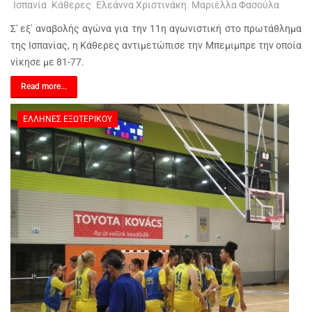
Ισπανία
Κάθερες
Ελεάννα Χριστινάκη
Μαριέλλα Φασούλα
Σ' εξ' αναβολής αγώνα για την 11η αγωνιστική στο πρωτάθλημα
της Ισπανίας, η Κάθερες αντιμετώπισε την Μπεμιμπρε την οποία
νίκησε με 81-77.
Read more...
ΈΛΛΗΝΕΣ ΕΞΩΤΕΡΙΚΟΎ