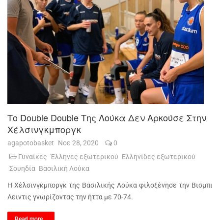
Το Double Double Της Λούκα Δεν Αρκούσε Στην
Χέλσινγκμποργκ
agapotobasket
Νοε 28, 2020
0
Γυναίκες
Έλληνες εξωτερικού
Ελληνίδες εξωτερικού
Σουηδία
Βασιλική Λούκα
Η Χέλσινγκμποργκ της Βασιλικής Λούκα φιλοξένησε την Βισμπι
Λειντις γνωρίζοντας την ήττα με 70-74.
Read more...