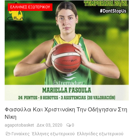
ΈΛΛΗΝΕΣ ΕΞΩΤΕΡΙΚΟΎ
Φασούλα Και Χριστινάκη Την Οδήγησαν Στη
Νίκη
agapotobasket
Δεκ 03, 2020
0
Γυναίκες
Έλληνες εξωτερικού
Ελληνίδες εξωτερικού