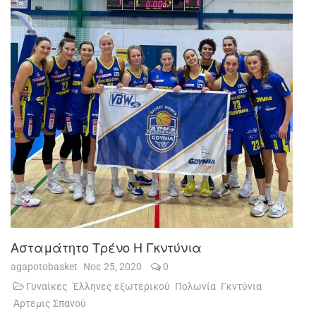
Ασταμάτητο Τρένο Η Γκντύνια
agapotobasket
Νοε 25, 2020
0
Γυναίκες
Έλληνες εξωτερικού
Πολωνία
Γκντύνια
Άρτεμις Σπανού