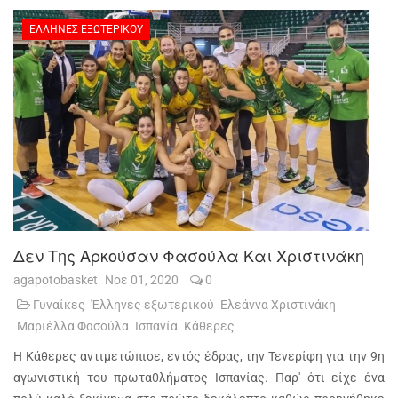
ΈΛΛΗΝΕΣ ΕΞΩΤΕΡΙΚΟΎ
Δεν Της Αρκούσαν Φασούλα Και Χριστινάκη
agapotobasket
Νοε 01, 2020
0
Γυναίκες
Έλληνες εξωτερικού
Ελεάννα Χριστινάκη
Μαριέλλα Φασούλα
Ισπανία
Κάθερες
Η Κάθερες αντιμετώπισε, εντός έδρας, την Τενερίφη για την 9η
αγωνιστική του πρωταθλήματος Ισπανίας. Παρ' ότι είχε ένα