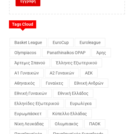
Tags Cloud
Basket League
EuroCup
Euroleague
Olympiacos
Panathinaikos OPAP
Άρης
Άρτεμις Σπανού
Έλληνες Εξωτερικού
Α1 Γυναικών
Α2 Γυναικών
ΑΕΚ
Αθηναικός
Γυναίκες
Εθνική Ανδρών
Εθνική Γυναικών
Εθνική Ελλάδος
Ελληνίδες Εξωτερικού
Ευρωλίγκα
Ευρωμπάσκετ
Κύπελλο Ελλάδας
Νίκη Λευκάδας
Ολυμπιακός
ΠΑΟΚ
Παναθηναϊκός
Παναθηναϊκός Superfoods