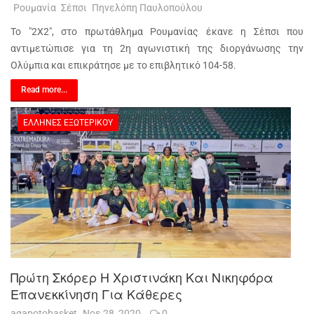
Ρουμανία
Σέπσι
Πηνελόπη Παυλοπούλου
Το "2Χ2", στο πρωτάθλημα Ρουμανίας έκανε η Σέπσι που
αντιμετώπισε για τη 2η αγωνιστική της διοργάνωσης την
Ολύμπια και επικράτησε με το επιβλητικό 104-58.
Read more...
ΈΛΛΗΝΕΣ ΕΞΩΤΕΡΙΚΟΎ
Πρώτη Σκόρερ Η Χριστινάκη Και Νικηφόρα
Επανεκκίνηση Για Κάθερες
agapotobasket
Νοε 28, 2020
0