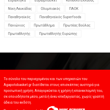
Ευρωλίγκα
Ευρωμπάσκετ
Κύπελλο Ελλάδας
Νίκη Λευκάδας
Ολυμπιακός
ΠΑΟΚ
Παναθηναϊκός
Παναθηναϊκός Superfoods
Πανιώνιος
Πρωτάθλημα
Πρωτέας Βούλας
Πρωταθλητής
Πρωταθλητής Ευρώπης
Το σύνολο του περιεχομένου και των υπηρεσιών του
Agapotobasket.gr διατίθεται στους επισκέπτες αυστηρά για
προσωπική χρήση. Απαγορεύεται η χρήση ή επανεκπομπή του,
σε οποιοδήποτε μέσο, μετά ή άνευ επεξεργασίας, χωρίς γραπτή
άδεια του εκδότη.