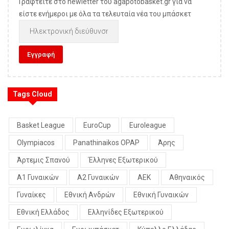
Γραφτείτε στο newletter του agapotobasket.gr για να
είστε ενήμεροι με όλα τα τελευταία νέα του μπάσκετ
Tags Cloud
Basket League
EuroCup
Euroleague
Olympiacos
Panathinaikos OPAP
Άρης
Άρτεμις Σπανού
Έλληνες Εξωτερικού
Α1 Γυναικών
Α2 Γυναικών
ΑΕΚ
Αθηναικός
Γυναίκες
Εθνική Ανδρών
Εθνική Γυναικών
Εθνική Ελλάδος
Ελληνίδες Εξωτερικού