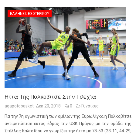
ΈΛΛΗΝΕΣ ΕΞΩΤΕΡΙΚΟΎ
Ήττα Της Πολκοβίτσε Στην Τσεχία
agapotobasket
Δεκ 20, 2018
0
Γυναίκες
Για την 7η αγωνιστική των ομίλων της Ευρωλίγκα η Πολκοβίτσε
αντιμετώπισε εκτός έδρας την USK Πράγας με την ομάδα της
Στέλλας Καλτσίδου να γνωρίζει την ήττα με 78-53 (23-11, 44-29,