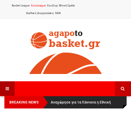
Basket League
EuroLeague
EuroCup
Εθνική Ομάδα
Διεθνείς Διοργανώσεις
NBA
BREAKING NEWS
Οι Πάνθηρες Καβάλας στην Women
Αναχώρησε για τα Γιάννενα η Εθνική
Basketball League 1
Γυναικών
: