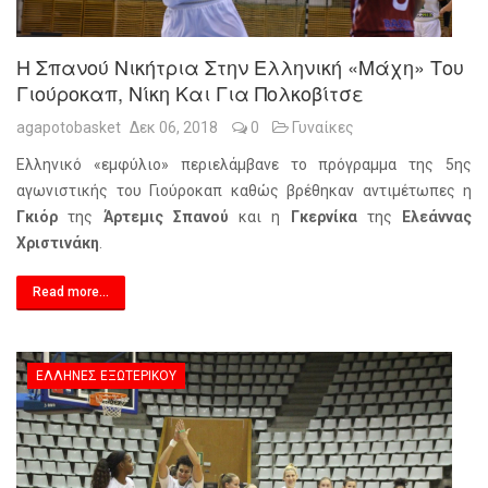
Η Σπανού Νικήτρια Στην Ελληνική «μάχη» Του
Γιούροκαπ, Νίκη Και Για Πολκοβίτσε
agapotobasket
Δεκ 06, 2018
0
Γυναίκες
Ελληνικό «εμφύλιο» περιελάμβανε το πρόγραμμα της 5ης
αγωνιστικής του Γιούροκαπ καθώς βρέθηκαν αντιμέτωπες η
Γκιόρ
της
Άρτεμις Σπανού
και η
Γκερνίκα
της
Ελεάννας
Χριστινάκη
.
Read more...
ΈΛΛΗΝΕΣ ΕΞΩΤΕΡΙΚΟΎ