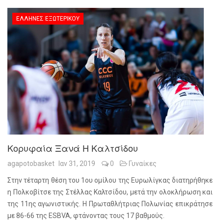
ΈΛΛΗΝΕΣ ΕΞΩΤΕΡΙΚΟΎ
Κορυφαία Ξανά Η Καλτσίδου
agapotobasket
Ιαν 31, 2019
0
Γυναίκες
Στην τέταρτη θέση του 1ου ομίλου της Ευρωλίγκας διατηρήθηκε
η Πολκοβίτσε της Στέλλας Καλτσίδου, μετά την ολοκλήρωση και
της 11ης αγωνιστικής. Η Πρωταθλήτριας Πολωνίας επικράτησε
με 86-66 της ESBVA, φτάνοντας τους 17 βαθμούς.