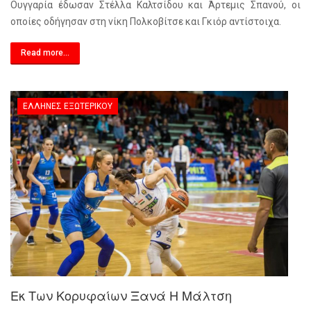
Ουγγαρία έδωσαν Στέλλα Καλτσίδου και Άρτεμις Σπανού, οι
οποίες οδήγησαν στη νίκη Πολκοβίτσε και Γκιόρ αντίστοιχα.
Read more...
ΈΛΛΗΝΕΣ ΕΞΩΤΕΡΙΚΟΎ
Εκ Των Κορυφαίων Ξανά Η Μάλτση