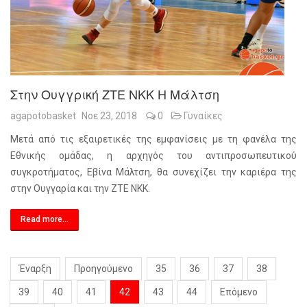
Στην Ουγγρική ZTE NKK Η Μάλτση
agapotobasket
Νοε 23, 2018
0
Γυναίκες
Μετά από τις εξαιρετικές της εμφανίσεις με τη φανέλα της
Εθνικής ομάδας, η αρχηγός του αντιπροσωπευτικού
συγκροτήματος, Εβίνα Μάλτση, θα συνεχίζει την καριέρα της
στην Ουγγαρία και την ZTE NKK.
Read more...
Έναρξη
Προηγούμενο
35
36
37
38
39
40
41
42
43
44
Επόμενο