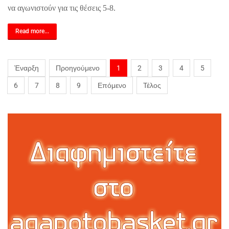
να αγωνιστούν για τις θέσεις 5-8.
Read more...
Έναρξη
Προηγούμενο
1
2
3
4
5
6
7
8
9
Επόμενο
Τέλος