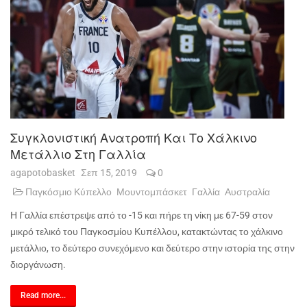
Συγκλονιστική Ανατροπή Και Το Χάλκινο
Μετάλλιο Στη Γαλλία
agapotobasket
Σεπ 15, 2019
0
Παγκόσμιο Κύπελλο
Μουντομπάσκετ
Γαλλία
Αυστραλία
Η Γαλλία επέστρεψε από το -15 και πήρε τη νίκη με 67-59 στον
μικρό τελικό του Παγκοσμίου Κυπέλλου, κατακτώντας το χάλκινο
μετάλλιο, το δεύτερο συνεχόμενο και δεύτερο στην ιστορία της στην
διοργάνωση.
Read more...