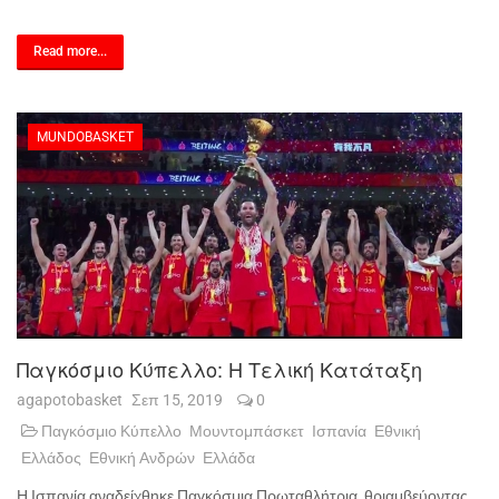
Read more...
MUNDOBASKET
Παγκόσμιο Κύπελλο: Η Τελική Κατάταξη
agapotobasket
Σεπ 15, 2019
0
Παγκόσμιο Κύπελλο
Μουντομπάσκετ
Ισπανία
Εθνική
Ελλάδος
Εθνική Ανδρών
Ελλάδα
Η Ισπανία αναδείχθηκε Παγκόσμια Πρωταθλήτρια, θριαμβεύοντας