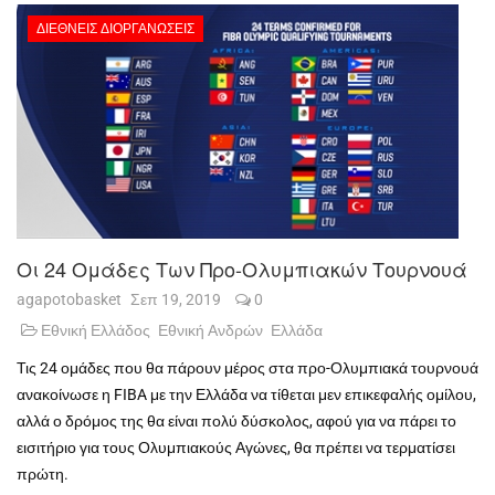
ΔΙΕΘΝΕΊΣ ΔΙΟΡΓΑΝΏΣΕΙΣ
Οι 24 Ομάδες Των Προ-Ολυμπιακών Τουρνουά
agapotobasket
Σεπ 19, 2019
0
Εθνική Ελλάδος
Εθνική Ανδρών
Ελλάδα
Τις 24 ομάδες που θα πάρουν μέρος στα προ-Ολυμπιακά τουρνουά
ανακοίνωσε η
FIBA
με την Ελλάδα να τίθεται μεν επικεφαλής ομίλου,
αλλά ο δρόμος της θα είναι πολύ δύσκολος, αφού για να πάρει το
εισιτήριο για τους Ολυμπιακούς Αγώνες, θα πρέπει να τερματίσει
πρώτη.