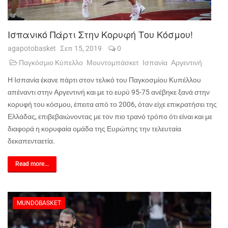
Ισπανικό Πάρτι Στην Κορυφή Του Κόσμου!
agapotobasket
Σεπ 15, 2019
0
Παγκόσμιο Κύπελλο
Μουντομπάσκετ
Ισπανία
Αργεντινή
Η Ισπανία έκανε πάρτι στον τελικό του Παγκοσμίου Κυπέλλου
απέναντι στην Αργεντινή και με το ευρύ 95-75 ανέβηκε ξανά στην
κορυφή του κόσμου, έπειτα από το 2006, όταν είχε επικρατήσει της
Ελλάδας, επιβεβαιώνοντας με τον πιο τρανό τρόπο ότι είναι και με
διαφορά η κορυφαία ομάδα της Ευρώπης την τελευταία
δεκαπενταετία.
Read more...
MUNDOBASKET