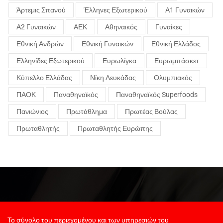
Άρτεμις Σπανού
Έλληνες Εξωτερικού
Α1 Γυναικών
Α2 Γυναικών
ΑΕΚ
Αθηναικός
Γυναίκες
Εθνική Ανδρών
Εθνική Γυναικών
Εθνική Ελλάδος
Ελληνίδες Εξωτερικού
Ευρωλίγκα
Ευρωμπάσκετ
Κύπελλο Ελλάδας
Νίκη Λευκάδας
Ολυμπιακός
ΠΑΟΚ
Παναθηναϊκός
Παναθηναϊκός Superfoods
Πανιώνιος
Πρωτάθλημα
Πρωτέας Βούλας
Πρωταθλητής
Πρωταθλητής Ευρώπης
Το σύνολο του περιεχομένου και των υπηρεσιών του