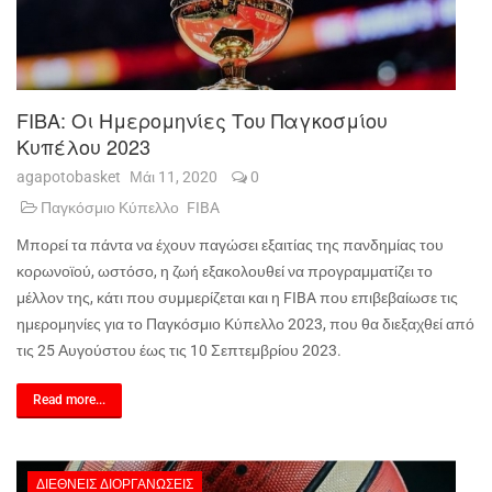
FIBA: Οι Ημερομηνίες Του Παγκοσμίου
Κυπέλου 2023
agapotobasket
Μάι 11, 2020
0
Παγκόσμιο Κύπελλο
FIBA
Μπορεί τα πάντα να έχουν παγώσει εξαιτίας της πανδημίας του
κορωνοϊού, ωστόσο, η ζωή εξακολουθεί να προγραμματίζει το
μέλλον της, κάτι που συμμερίζεται και η
FIBA
που επιβεβαίωσε τις
ημερομηνίες για το Παγκόσμιο Κύπελλο 2023, που θα διεξαχθεί από
τις 25 Αυγούστου έως τις 10 Σεπτεμβρίου 2023.
Read more...
ΔΙΕΘΝΕΊΣ ΔΙΟΡΓΑΝΏΣΕΙΣ