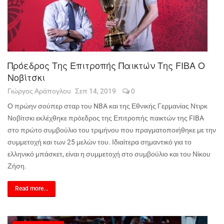
Πρόεδρος Της Επιτροπής Παικτών Της FIBA Ο
Νοβίτσκι
Γιώργος Αράπογλου
Σεπ 14, 2019
0
Ο πρώην σούπερ σταρ του NBA και της Εθνικής Γερμανίας Ντιρκ
Νοβίτσκι εκλέχθηκε πρόεδρος της Επιτροπής παικτών της
FIBA
στο πρώτο συμβούλιο του τριμήνου που πραγματοποιήθηκε με την
συμμετοχή και των 25 μελών του. Ιδιαίτερα σημαντικό για το
ελληνικό μπάσκετ, είναι η συμμετοχή στο συμβούλιο και του Νίκου
Ζήση.
Read more...