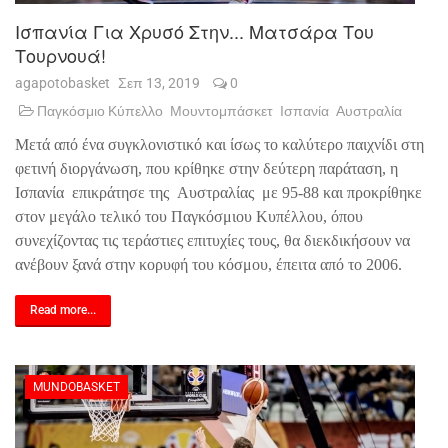
Ισπανία Για Χρυσό Στην... Ματσάρα Του
Τουρνουά!
agapotobasket
Σεπ 13, 2019
0
Παγκόσμιο Κύπελλο
Μουντομπάσκετ
Ισπανία
Αυστραλία
Μετά από ένα συγκλονιστικό και ίσως το καλύτερο παιχνίδι στη
φετινή διοργάνωση, που κρίθηκε στην δεύτερη παράταση, η
Ισπανία
επικράτησε της
Αυστραλίας
με 95-88 και προκρίθηκε
στον μεγάλο τελικό του Παγκόσμιου Κυπέλλου, όπου
συνεχίζοντας τις τεράστιες επιτυχίες τους, θα διεκδικήσουν να
ανέβουν ξανά στην κορυφή του κόσμου, έπειτα από το 2006.
Read more...
MUNDOBASKET