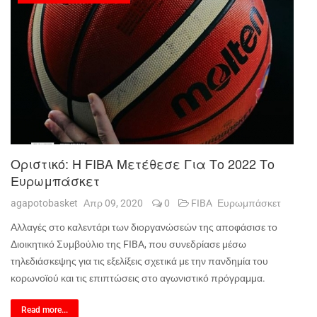
Οριστικό: Η FIBA Μετέθεσε Για Το 2022 Το
Ευρωμπάσκετ
agapotobasket
Απρ 09, 2020
0
FIBA
Ευρωμπάσκετ
Αλλαγές στο καλεντάρι των διοργανώσεών της αποφάσισε το
Διοικητικό Συμβούλιο της
FIBA
, που συνεδρίασε μέσω
τηλεδιάσκεψης για τις εξελίξεις σχετικά με την πανδημία του
κορωνοϊού και τις επιπτώσεις στο αγωνιστικό πρόγραμμα.
Read more...