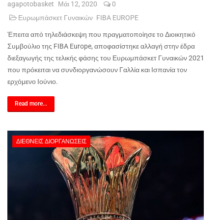
agapotobasket
Μάι 12, 2020
0
Ευρωμπάσκετ Γυναικών
FIBA EUROPE
Έπειτα από τηλεδιάσκεψη που πραγματοποίησε το Διοικητικό
Συμβούλιο της
FIBA
Europe
, αποφασίστηκε αλλαγή στην έδρα
διεξαγωγής της τελικής φάσης του Ευρωμπάσκετ Γυναικών 2021
που πρόκειται να συνδιοργανώσουν Γαλλία και Ισπανία τον
ερχόμενο Ιούνιο.
Read more...
ΔΙΕΘΝΕΊΣ ΔΙΟΡΓΑΝΏΣΕΙΣ