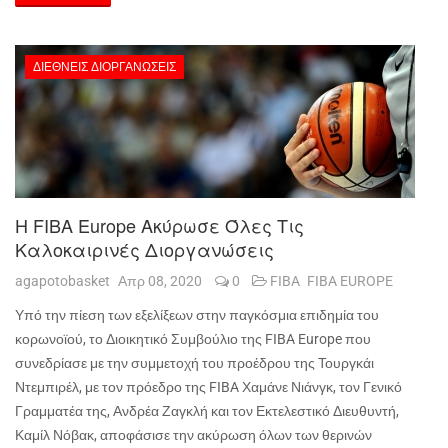
ΔΙΕΘΝΕΊΣ ΔΙΟΡΓΑΝΏΣΕΙΣ
Η FIBA Europe Ακύρωσε Όλες Τις
Καλοκαιρινές Διοργανώσεις
agapotobasket
Απρ 08, 2020
0
FIBA
FIBA EUROPE
Υπό την πίεση των εξελίξεων στην παγκόσμια επιδημία του
κορωνοϊού, το Διοικητικό Συμβούλιο της
FIBA
Europe
που
συνεδρίασε με την συμμετοχή του προέδρου της Τουργκάι
Ντεμπιρέλ, με τον πρόεδρο της
FIBA
Χαμάνε Νιάνγκ, τον Γενικό
Γραμματέα της, Ανδρέα Ζαγκλή και τον Εκτελεστικό Διευθυντή,
Καμίλ Νόβακ, αποφάσισε την ακύρωση όλων των θερινών