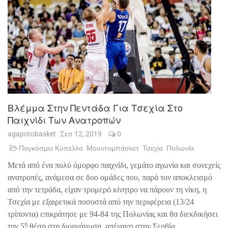
Βλέμμα Στην Πεντάδα Για Τσεχία Στο
Παιχνίδι Των Ανατροπών
agapotobasket
Σεπ 12, 2019
0
Παγκόσμιο Κύπελλο
Μουντομπάσκετ
Τσεχία
Πολωνία
Μετά από ένα πολύ όμορφο παιχνίδι, γεμάτο αγωνία και συνεχείς
ανατροπές, ανάμεσα σε δυο ομάδες που, παρά τον αποκλεισμό
από την τετράδα, είχαν τρομερό κίνητρο να πάρουν τη νίκη, η
Τσεχία με εξαιρετικά ποσοστά από την περιφέρεια (13/24
τρίποντα) επικράτησε με 94-84 της Πολωνίας και θα διεκδικήσει
η
την 5
θέση στη διοργάνωση, απέναντι στην Σερβία.