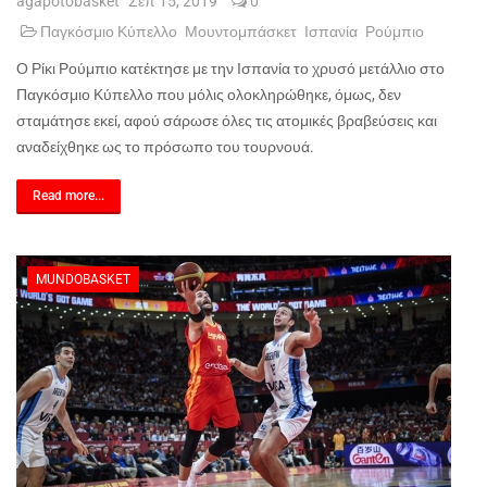
agapotobasket
Σεπ 15, 2019
0
Παγκόσμιο Κύπελλο
Μουντομπάσκετ
Ισπανία
Ρούμπιο
Ο Ρίκι Ρούμπιο κατέκτησε με την Ισπανία το χρυσό μετάλλιο στο
Παγκόσμιο Κύπελλο που μόλις ολοκληρώθηκε, όμως, δεν
σταμάτησε εκεί, αφού σάρωσε όλες τις ατομικές βραβεύσεις και
αναδείχθηκε ως το πρόσωπο του τουρνουά.
Read more...
MUNDOBASKET