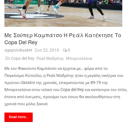
Με Σούπερ Καμπάτσο Η Ρεάλ Κατέκτησε Το
Copa Del Rey
agapotobasket
Σεπ 22, 2019
0
Copa del Rey
Ρεάλ Μαδρίτης
Μπαρτσελόνα
Με τον Φακούντο Καμπάτσο να έρχεται με… φόρα από το
Παγκόσμιο Κύπελλο, η Ρεάλ Μαδρίτης ήταν η μεγάλη νικήτρια του
πρώτου
classico
της χρονιάς, επικρατώντας με 89-79 της
Μπαρτσελόνα στον τελικό του
Copa
del
Rey
και κατέκτησε τον τίτλο,
έπειτα από ένα ματς, προοίμιο των όσων θα ακολουθήσουν στη
χρονιά που μόλις ξεκινά.
Read more...