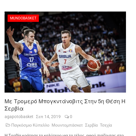
MUNDOBASKET
Με Τρομερό Μπογκντάνοβιτς Στην 5η Θέση Η
Σερβία
agapotobasket
Σεπ 14, 2019
0
Παγκόσμιο Κύπελλο
Μουντομπάσκετ
Σερβία
Τσεχία
Η Σερβία κράτησε το καλύτερο για το τέλος, αφού παίζοντας στο