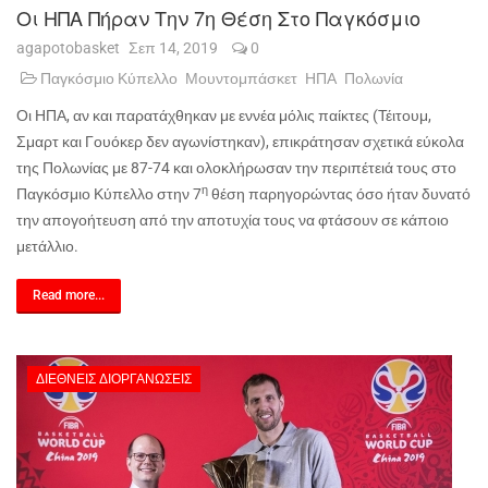
Οι ΗΠΑ Πήραν Την 7η Θέση Στο Παγκόσμιο
agapotobasket
Σεπ 14, 2019
0
Παγκόσμιο Κύπελλο
Μουντομπάσκετ
ΗΠΑ
Πολωνία
Οι ΗΠΑ, αν και παρατάχθηκαν με εννέα μόλις παίκτες (Τέιτουμ,
Σμαρτ και Γουόκερ δεν αγωνίστηκαν), επικράτησαν σχετικά εύκολα
της Πολωνίας με 87-74 και ολοκλήρωσαν την περιπέτειά τους στο
η
Παγκόσμιο Κύπελλο στην 7
θέση παρηγορώντας όσο ήταν δυνατό
την απογοήτευση από την αποτυχία τους να φτάσουν σε κάποιο
μετάλλιο.
Read more...
ΔΙΕΘΝΕΊΣ ΔΙΟΡΓΑΝΏΣΕΙΣ