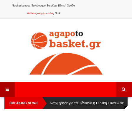
Basket League
EuroLeague
EuroCup
Εθνική Ομάδα
Διεθνείς Διοργανώσεις
NBA
BREAKING NEWS
Οι Πάνθηρες Καβάλας στην Women Basketball
Αναχώρησε για τα Γιάννενα η Εθνική Γυναικών
:
League 1