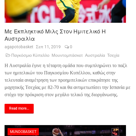
Με Εκπληκτικό Μιλς Στον Ημιτελικό Η
Αυστραλία
agapotobasket
Σεπ 11, 2019
0
Παγκόσμιο Κύπελλο
Μουντομπάσκετ
Αυστραλία
Τσεχία
Η Αυστραλία έγινε η τέταρτη ομάδα που συμπληρώνει το παζλ
των ημιτελικών του Παγκοσμίου Κυπέλλου, καθώς στην
τελευταία αναμέτρηση των προημιτελικών επικράτησε της
μαχητικής Τσεχίας με 82-70 και θα αντιμετωπίσει την Ισπανία με
στόχο την πρόκριση στον μεγάλο τελικό της διοργάνωσης.
Read more...
MUNDOBASKET