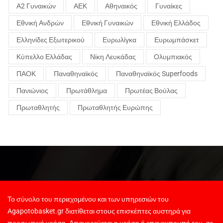
Α2 Γυναικών
ΑΕΚ
Αθηναικός
Γυναίκες
Εθνική Ανδρών
Εθνική Γυναικών
Εθνική Ελλάδος
Ελληνίδες Εξωτερικού
Ευρωλίγκα
Ευρωμπάσκετ
Κύπελλο Ελλάδας
Νίκη Λευκάδας
Ολυμπιακός
ΠΑΟΚ
Παναθηναϊκός
Παναθηναϊκός Superfoods
Πανιώνιος
Πρωτάθλημα
Πρωτέας Βούλας
Πρωταθλητής
Πρωταθλητής Ευρώπης
Το σύνολο του περιεχομένου και των υπηρεσιών του
Agapotobasket.gr διατίθεται στους επισκέπτες αυστηρά για