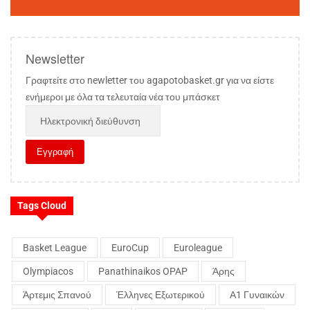
Newsletter
Γραφτείτε στο newletter του agapotobasket.gr για να είστε
ενήμεροι με όλα τα τελευταία νέα του μπάσκετ
Tags Cloud
Basket League
EuroCup
Euroleague
Olympiacos
Panathinaikos OPAP
Άρης
Άρτεμις Σπανού
Έλληνες Εξωτερικού
Α1 Γυναικών