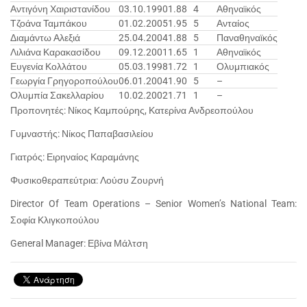
Αντιγόνη Χαιριστανίδου
03.10.1990
1.88
4
Αθηναϊκός
Τζοάνα Ταμπάκου
01.02.2005
1.95
5
Ανταίος
Διαμάντω Αλεξιά
25.04.2004
1.88
5
Παναθηναϊκός
Λιλιάνα Καρακασίδου
09.12.2001
1.65
1
Αθηναϊκός
Ευγενία Κολλάτου
05.03.1998
1.72
1
Ολυμπιακός
Γεωργία Γρηγοροπούλου
06.01.2004
1.90
5
–
Ολυμπία Σακελλαρίου
10.02.2002
1.71
1
–
Προπονητές: Νίκος Καμπούρης, Κατερίνα Ανδρεοπούλου
Γυμναστής: Νίκος Παπαβασιλείου
Γιατρός: Ειρηναίος Καραμάνης
Φυσικοθεραπεύτρια: Λούσυ Ζουρνή
Director Of Team Operations – Senior Women’s National Team:
Σοφία Κλιγκοπούλου
General Manager: Εβίνα Μάλτση