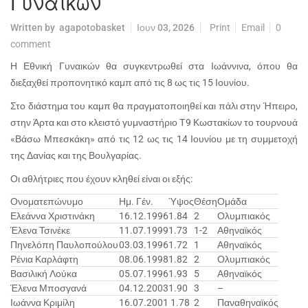
Γυναικών
Written by
agapotobasket
Ιουν 03, 2026
Print
Email
0
comment
Η Εθνική Γυναικών θα συγκεντρωθεί στα Ιωάννινα, όπου θα
διεξαχθεί προπονητικό καμπ από τις 8 ως τις 15 Ιουνίου.
Στο διάστημα του καμπ θα πραγματοποιηθεί και πάλι στην Ήπειρο,
στην Άρτα και στο κλειστό γυμναστήριο Τ9 Κωστακίων το τουρνουά
«Βάσω Μπεσκάκη» από τις 12 ως τις 14 Ιουνίου με τη συμμετοχή
της Δανίας και της Βουλγαρίας.
Οι αθλήτριες που έχουν κληθεί είναι οι εξής:
Ονοματεπώνυμο
Ημ. Γέν.
Ύψος
Θέση
Ομάδα
Ελεάννα Χριστινάκη
16.12.1996
1.84
2
Ολυμπιακός
Έλενα Τσινέκε
11.07.1999
1.73
1-2
Αθηναϊκός
Πηνελόπη Παυλοπούλου
03.03.1996
1.72
1
Αθηναϊκός
Ρένια Καρλάφτη
08.06.1998
1.82
2
Ολυμπιακός
Βασιλική Λούκα
05.07.1996
1.93
5
Αθηναϊκός
Έλενα Μποσγανά
04.12.2003
1.90
3
–
Ιωάννα Κριμίλη
16.07.2001
1.78
2
Παναθηναϊκός