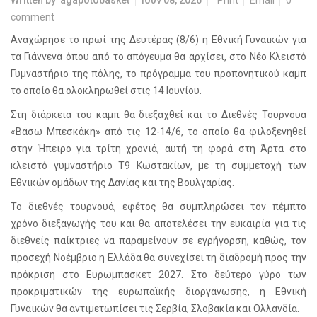
comment
Αναχώρησε το πρωί της Δευτέρας (8/6) η Εθνική Γυναικών για
τα Γιάννενα όπου από το απόγευμα θα αρχίσει, στο Νέο Κλειστό
Γυμναστήριο της πόλης, το πρόγραμμα του προπονητικού καμπ
το οποίο θα ολοκληρωθεί στις 14 Ιουνίου.
Στη διάρκεια του καμπ θα διεξαχθεί και το Διεθνές Τουρνουά
«Βάσω Μπεσκάκη» από τις 12-14/6, το οποίο θα φιλοξενηθεί
στην Ήπειρο για τρίτη χρονιά, αυτή τη φορά στη Άρτα στο
κλειστό γυμναστήριο Τ9 Κωστακίων, με τη συμμετοχή των
Εθνικών ομάδων της Δανίας και της Βουλγαρίας.
Το διεθνές τουρνουά, εφέτος θα συμπληρώσει τον πέμπτο
χρόνο διεξαγωγής του και θα αποτελέσει την ευκαιρία για τις
διεθνείς παίκτριες να παραμείνουν σε εγρήγορση, καθώς, τον
προσεχή Νοέμβριο η Ελλάδα θα συνεχίσει τη διαδρομή προς την
πρόκριση στο Ευρωμπάσκετ 2027. Στο δεύτερο γύρο των
προκριματικών της ευρωπαϊκής διοργάνωσης, η Εθνική
Γυναικών θα αντιμετωπίσει τις Σερβία, Σλοβακία και Ολλανδία.