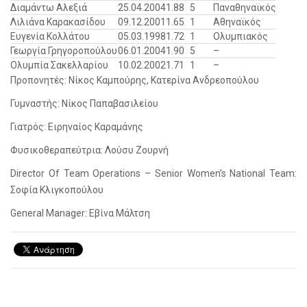
Διαμάντω Αλεξιά
25.04.2004
1.88
5
Παναθηναϊκός
Λιλιάνα Καρακασίδου
09.12.2001
1.65
1
Αθηναϊκός
Ευγενία Κολλάτου
05.03.1998
1.72
1
Ολυμπιακός
Γεωργία Γρηγοροπούλου
06.01.2004
1.90
5
–
Ολυμπία Σακελλαρίου
10.02.2002
1.71
1
–
Προπονητές: Νίκος Καμπούρης, Κατερίνα Ανδρεοπούλου
Γυμναστής: Νίκος Παπαβασιλείου
Γιατρός: Ειρηναίος Καραμάνης
Φυσικοθεραπεύτρια: Λούσυ Ζουρνή
Director Of Team Operations – Senior Women’s National Team:
Σοφία Κλιγκοπούλου
General Manager: Εβίνα Μάλτση