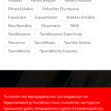
Γυναίκες
Εθνική Ανδρών
Εθνική Γυναικών
Εθνική Ελλάδος
Ελληνίδες Εξωτερικού
Ευρωλίγκα
Ευρωμπάσκετ
Κύπελλο Ελλάδας
Νίκη Λευκάδας
Ολυμπιακός
ΠΑΟΚ
Παναθηναϊκός
Παναθηναϊκός Superfoods
Πανιώνιος
Πρωτάθλημα
Πρωτέας Βούλας
Πρωταθλητής
Πρωταθλητής Ευρώπης
Το σύνολο του περιεχομένου και των υπηρεσιών του
Agapotobasket.gr διατίθεται στους επισκέπτες αυστηρά για
προσωπική χρήση. Απαγορεύεται η χρήση ή επανεκπομπή του,