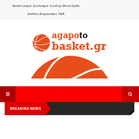
Basket League
EuroLeague
EuroCup
Εθνική Ομάδα
Διεθνείς Διοργανώσεις
NBA
BREAKING NEWS
Οι Πάνθηρες Καβάλας στην Women
Αναχώρησε για τα Γιάννενα η Εθνική
Basketball League 1
Γυναικών
: