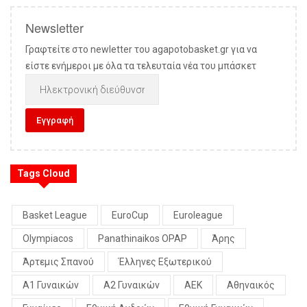
Newsletter
Γραφτείτε στο newletter του agapotobasket.gr για να
είστε ενήμεροι με όλα τα τελευταία νέα του μπάσκετ
Tags Cloud
Basket League
EuroCup
Euroleague
Olympiacos
Panathinaikos OPAP
Άρης
Άρτεμις Σπανού
Έλληνες Εξωτερικού
Α1 Γυναικών
Α2 Γυναικών
ΑΕΚ
Αθηναικός