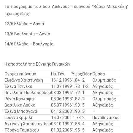
Το πρόγραμμα του 5ου Διεθνούς Τουρνουά “Βάσω Μπεσκάκη”
έχει ως εξής:
12/6 Ελλάδα – Δανία
13/6 Βουλγαρία – Δανία
14/6 Ελλάδα – Βουλγαρία
Η αποστολή της Εθνικής Γυναικών
Ονοματεπώνυμο
Ημ. Γέν.
Ύψος
Θέση
Ομάδα
Ελεάννα Χριστινάκη
16.12.1996
1.84
2
Ολυμπιακός
Έλενα Τσινέκε
11.07.1999
1.73
1-2
Αθηναϊκός
Πηνελόπη Παυλοπούλου
03.03.1996
1.72
1
Αθηναϊκός
Ρένια Καρλάφτη
08.06.1998
1.82
2
Ολυμπιακός
Βασιλική Λούκα
05.07.1996
1.93
5
Αθηναϊκός
Έλενα Μποσγανά
04.12.2003
1.90
3
–
Ιωάννα Κριμίλη
16.07.2001
1.78
2
Παναθηναϊκός
Αντιγόνη Χαιριστανίδου
03.10.1990
1.88
4
Αθηναϊκός
Τζοάνα Ταμπάκου
01.02.2005
1.95
5
Αθηναϊκός