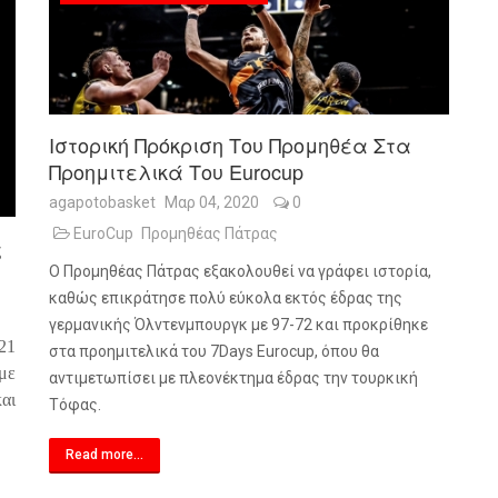
Ιστορική Πρόκριση Του Προμηθέα Στα
Προημιτελικά Του Eurocup
agapotobasket
Μαρ 04, 2020
0
EuroCup
Προμηθέας Πάτρας
ς
Ο Προμηθέας Πάτρας εξακολουθεί να γράφει ιστορία,
καθώς επικράτησε πολύ εύκολα εκτός έδρας της
γερμανικής Όλντενμπουργκ με 97-72 και προκρίθηκε
21
στα προημιτελικά του 7
Days
Eurocup
, όπου θα
 με
αντιμετωπίσει με πλεονέκτημα έδρας την τουρκική
και
Τόφας.
Read more...