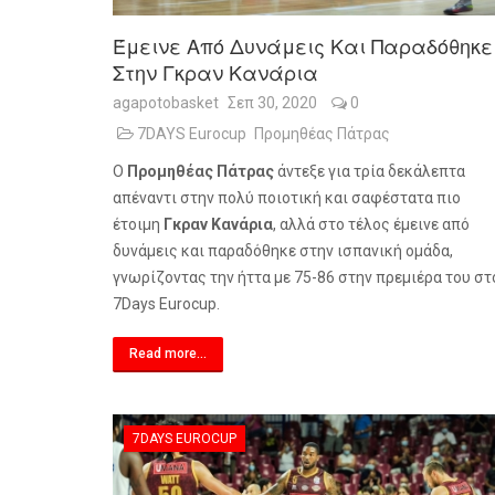
Έμεινε Από Δυνάμεις Και Παραδόθηκε
Στην Γκραν Κανάρια
agapotobasket
Σεπ 30, 2020
0
7DAYS Eurocup
Προμηθέας Πάτρας
Ο
Προμηθέας Πάτρας
άντεξε για τρία δεκάλεπτα
απέναντι στην πολύ ποιοτική και σαφέστατα πιο
έτοιμη
Γκραν Κανάρια
, αλλά στο τέλος έμεινε από
δυνάμεις και παραδόθηκε στην ισπανική ομάδα,
γνωρίζοντας την ήττα με 75-86 στην πρεμιέρα του στ
7
Days
Eurocup
.
Read more...
7DAYS EUROCUP