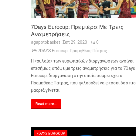
7Days Eurocup: Πρεμιέρα Με Τρεις
Αναμετρήσεις
agapotobasket
Σεπ 29, 2020
0
7DAYS Eurocup
Προμηθέας Πάτρας
Η «αυλαία» των ευρωπαϊκών διοργανώσεων ανοίγει
επισήμως απόψε με τρεις αναμετρήσεις για το 7
Days
Eurocup
, διοργάνωση στην οποία συμμετέχει ο
Προμηθέας Πάτρας, που φιλοδοξεί να φτάσει όσο πιο
μακριά γίνεται.
Read more...
7DAYS EUROCUP