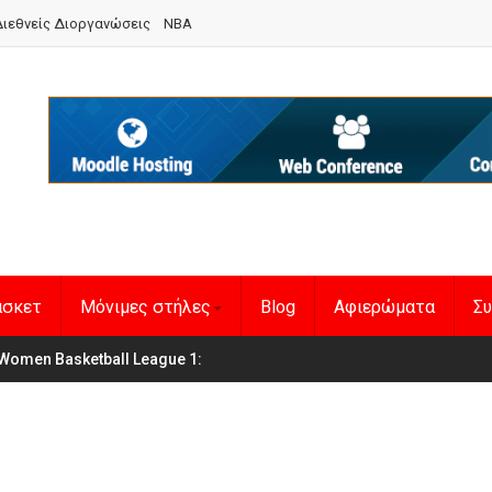
ιεθνείς Διοργανώσεις
NBA
άσκετ
Μόνιμες στήλες
Blog
Αφιερώματα
Συ
en Basketball League 1
η Εθνική Γυναικών
: