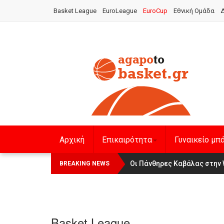
Basket League
EuroLeague
EuroCup
Εθνική Ομάδα
Δ
Αρχική
Επικαιρότητα
Γυναικείο μπ
Οι Πάνθηρες Καβάλας στην Wom
Αναχώρησε για τα Γιάννενα 
BREAKING NEWS
Basket League