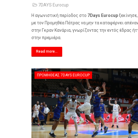
7DAYS Eurocup
Η αγωνιστική περίοδος στο
7
Days
Eurocup
ξεκίνησε,
με τον Προμηθέα Πάτρας να μην τα καταφέρνει απένα
στην Γκραν Κανάρια, γνωρίζοντας την εντός έδρας ήτ
στην πρεμιέρα.
Read more...
ΠΡΟΜΗΘΈΑΣ 7DAYS EUROCUP