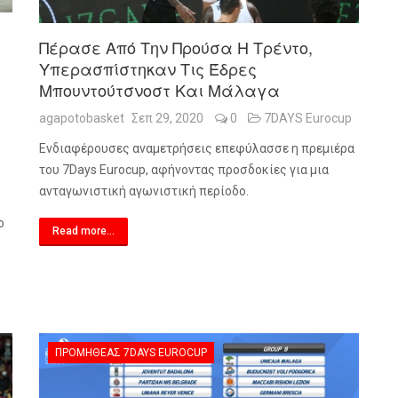
Πέρασε Από Την Προύσα Η Τρέντο,
Υπερασπίστηκαν Τις Έδρες
Μπουντούτσνοστ Και Μάλαγα
agapotobasket
Σεπ 29, 2020
0
7DAYS Eurocup
Ενδιαφέρουσες αναμετρήσεις επεφύλασσε η πρεμιέρα
του 7
Days
Eurocup
, αφήνοντας προσδοκίες για μια
ανταγωνιστική αγωνιστική περίοδο.
ο
Read more...
ΠΡΟΜΗΘΈΑΣ 7DAYS EUROCUP