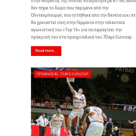
στην Μπρέσια, της οποίας επικράτησε με 67-56, αλλά
δεν πήρε το δώρο που περίμενε από την
Όλντενμπουργκ, που ηττήθηκε από την Βενέτσια κι έτ
θα χρειαστεί νίκη στην Γερμανία στην τελευταία
αγωνιστική του «
Top
16» για να σφραγίσει την
πρόκρισή του στα προημιτελικά του 7
Days
Eurocup
.
Read more...
ΠΡΟΜΗΘΈΑΣ 7DAYS EUROCUP