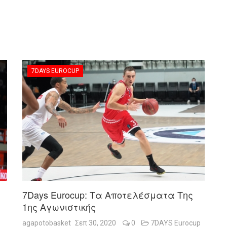
7DAYS EUROCUP
7Days Eurocup: Τα Αποτελέσματα Της
1ης Αγωνιστικής
agapotobasket
Σεπ 30, 2020
0
7DAYS Eurocup