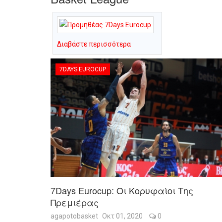
Διαβάστε περισσότερα
7DAYS EUROCUP
7Days Eurocup: Οι Κορυφαίοι Της
Πρεμιέρας
agapotobasket
Οκτ 01, 2020
0