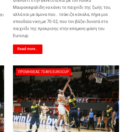
απέναντι στην Βενέτσια και με τον Λουκά
Μαυροκεφαλίδη να κάνει το παιχνίδι της ζωής του,
αλλά και με άμυνα που… τσάκιζε κόκαλα, πήρε μια
σι
σπουδαία νίκη με 70-52, που τον βάζει δυνατά στο
παιχνίδι της πρόκρισης στην επόμενη φάση του
Eurocup
.
Read more...
ΠΡΟΜΗΘΈΑΣ 7DAYS EUROCUP