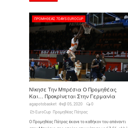
ΠΡΟΜΗΘΈΑΣ 7DAYS EUROCUP
Νίκησε Την Μπρέσια Ο Προμηθέας
Και… Προκρίνεται Στην Γερμανία
agapotobasket
Φεβ 05, 2020
0
EuroCup
Προμηθέας Πάτρας
Ο Προμηθέας Πάτρας έκανε το καθήκον του απέναντι