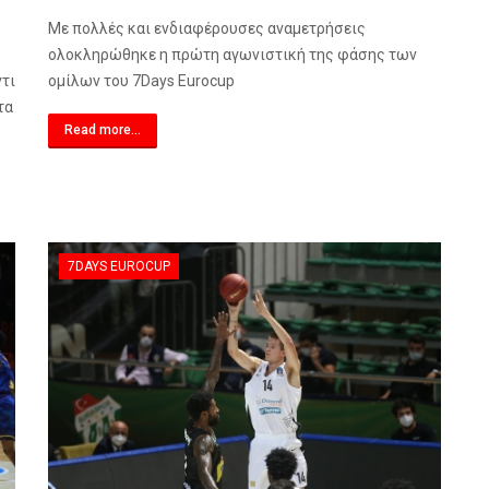
Με πολλές και ενδιαφέρουσες αναμετρήσεις
ολοκληρώθηκε η πρώτη αγωνιστική της φάσης των
ντι
ομίλων του 7
Days
Eurocup
τα
Read more...
7DAYS EUROCUP