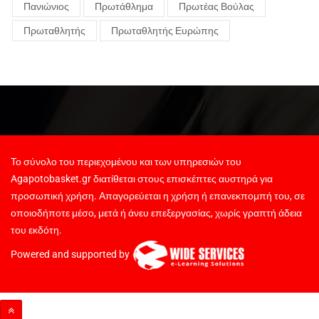
Πανιώνιος
Πρωτάθλημα
Πρωτέας Βούλας
Πρωταθλητής
Πρωταθλητής Ευρώπης
Το σύνολο του περιεχομένου και των υπηρεσιών του
Agapotobasket.gr διατίθεται στους επισκέπτες αυστηρά για
προσωπική χρήση. Απαγορεύεται η χρήση ή επανεκπομπή του, σε
οποιοδήποτε μέσο, μετά ή άνευ επεξεργασίας, χωρίς γραπτή άδεια
του εκδότη.
Powered and supported by