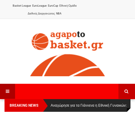
Basket League
EuroLeague
EuroCup
Εθνική Ομάδα
Διεθνείς Διοργανώσεις
NBA
BREAKING NEWS
Οι Πάνθηρες Καβάλας στην Women Basketball
Αναχώρησε για τα Γιάννενα η Εθνική Γυναικών
:
League 1