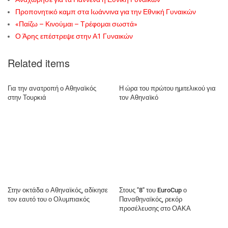
Προπονητικό καμπ στα Ιωάννινα για την Εθνική Γυναικών
«Παίζω – Κινούμαι – Τρέφομαι σωστά»
Ο Άρης επέστρεψε στην Α1 Γυναικών
Related items
Για την ανατροπή ο Αθηναϊκός
Η ώρα του πρώτου ημιτελικού για
στην Τουρκιά
τον Αθηναϊκό
Στην οκτάδα ο Αθηναϊκός, αδίκησε
Στους "8" του EuroCup ο
τον εαυτό του ο Ολυμπιακός
Παναθηναϊκός, ρεκόρ
προσέλευσης στο ΟΑΚΑ