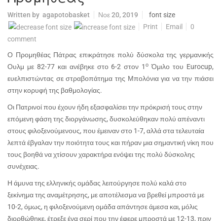
Written by
agapotobasket
Νοε 20, 2019
font size
Print
Email
0
comment
Ο Προμηθέας Πάτρας επικράτησε πολύ δύσκολα της γερμανικής
ο
Ουλμ με 82-77 και ανέβηκε στο 6-2 στον 1
Όμιλο του
Eurocup
,
ευελπιστώντας σε στραβοπάτημα της Μπολόνια για να την πιάσει
στην κορυφή της βαθμολογίας.
Οι Πατρινοί που έχουν ήδη εξασφαλίσει την πρόκρισή τους στην
επόμενη φάση της διοργάνωσης, δυσκολεύθηκαν πολύ απέναντι
στους φιλοξενούμενους, που έμειναν στο 1-7, αλλά στα τελευταία
λεπτά έβγαλαν την ποιότητα τους και πήραν μια σημαντική νίκη που
τους βοηθά να χτίσουν χαρακτήρα ενόψει της πολύ δύσκολης
συνέχειας.
Η άμυνα της ελληνικής ομάδας λειτούργησε πολύ καλά στο
ξεκίνημα της αναμέτρησης, με αποτέλεσμα να βρεθεί μπροστά με
10-2, όμως, η φιλοξενούμενη ομάδα απάντησε άμεσα και, μόλις
διορθώθηκε, έτρεξε ένα σερί που την έφερε μπροστά με 12-13, πριν