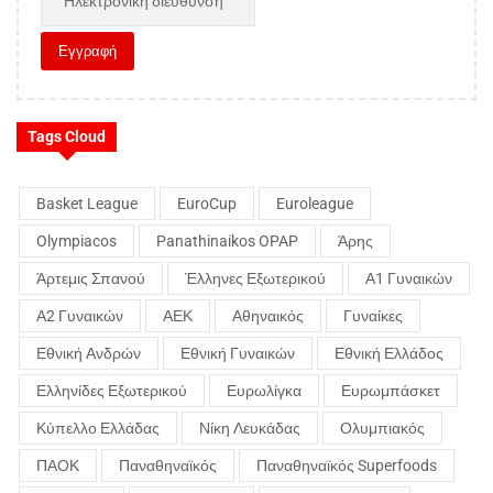
Tags Cloud
Basket League
EuroCup
Euroleague
Olympiacos
Panathinaikos OPAP
Άρης
Άρτεμις Σπανού
Έλληνες Εξωτερικού
Α1 Γυναικών
Α2 Γυναικών
ΑΕΚ
Αθηναικός
Γυναίκες
Εθνική Ανδρών
Εθνική Γυναικών
Εθνική Ελλάδος
Ελληνίδες Εξωτερικού
Ευρωλίγκα
Ευρωμπάσκετ
Κύπελλο Ελλάδας
Νίκη Λευκάδας
Ολυμπιακός
ΠΑΟΚ
Παναθηναϊκός
Παναθηναϊκός Superfoods