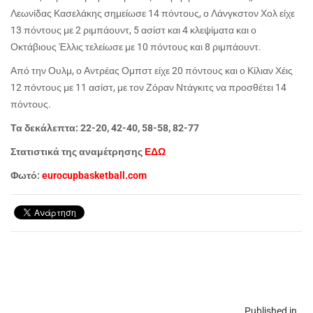
Λεωνίδας Κασελάκης σημείωσε 14 πόντους, ο Λάνγκστον Χολ είχε
13 πόντους με 2 ριμπάουντ, 5 ασίστ και 4 κλεψίματα και ο
Οκτάβιους Έλλις τελείωσε με 10 πόντους και 8 ριμπάουντ.
Από την Ουλμ, ο Αντρέας Ομπστ είχε 20 πόντους και ο Κίλιαν Χέις
12 πόντους με 11 ασίστ, με τον Ζόραν Ντάγκιτς να προσθέτει 14
πόντους.
Τα δεκάλεπτα: 22-20, 42-40, 58-58, 82-77
Στατιστικά της αναμέτρησης
ΕΔΩ
Φωτό:
eurocupbasketball.com
Published in