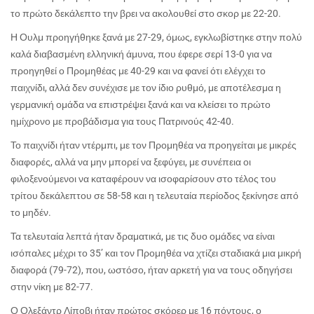
το πρώτο δεκάλεπτο την βρει να ακολουθεί στο σκορ με 22-20.
Η Ουλμ προηγήθηκε ξανά με 27-29, όμως, εγκλωβίστηκε στην πολύ
καλά διαβασμένη ελληνική άμυνα, που έφερε σερί 13-0 για να
προηγηθεί ο Προμηθέας με 40-29 και να φανεί ότι ελέγχει το
παιχνίδι, αλλά δεν συνέχισε με τον ίδιο ρυθμό, με αποτέλεσμα η
γερμανική ομάδα να επιστρέψει ξανά και να κλείσει το πρώτο
ημίχρονο με προβάδισμα για τους Πατρινούς 42-40.
Το παιχνίδι ήταν ντέρμπι, με τον Προμηθέα να προηγείται με μικρές
διαφορές, αλλά να μην μπορεί να ξεφύγει, με συνέπεια οι
φιλοξενούμενοι να καταφέρουν να ισοφαρίσουν στο τέλος του
τρίτου δεκάλεπτου σε 58-58 και η τελευταία περίοδος ξεκίνησε από
το μηδέν.
Τα τελευταία λεπτά ήταν δραματικά, με τις δυο ομάδες να είναι
ισόπαλες μέχρι το 35’ και τον Προμηθέα να χτίζει σταδιακά μια μικρή
διαφορά (79-72), που, ωστόσο, ήταν αρκετή για να τους οδηγήσει
στην νίκη με 82-77.
Ο Ολεξάντρ Λίποβι ήταν πρώτος σκόρερ με 16 πόντους, ο