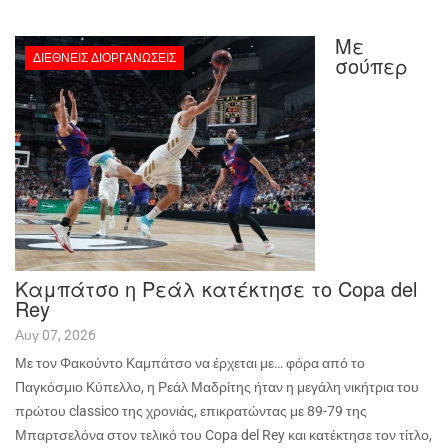
Με
ΔΙΕΘΝΕΊΣ ΔΙΟΡΓΑΝΏΣΕΙΣ
σούπερ
Καμπάτσο η Ρεάλ κατέκτησε το Copa del
Rey
Αυγ 07, 2026
Με τον Φακούντο Καμπάτσο να έρχεται με… φόρα από το
Παγκόσμιο Κύπελλο, η Ρεάλ Μαδρίτης ήταν η μεγάλη νικήτρια του
πρώτου
classico
της χρονιάς, επικρατώντας με 89-79 της
Μπαρτσελόνα στον τελικό του
Copa
del
Rey
και κατέκτησε τον τίτλο,