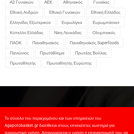
Α2 Γυναικών
ΑΕΚ
Αθηναικός
Γυναίκες
Εθνική Ανδρών
Εθνική Γυναικών
Εθνική Ελλάδος
Ελληνίδες Εξωτερικού
Ευρωλίγκα
Ευρωμπάσκετ
Κύπελλο Ελλάδας
Νίκη Λευκάδας
Ολυμπιακός
ΠΑΟΚ
Παναθηναϊκός
Παναθηναϊκός Superfoods
Πανιώνιος
Πρωτάθλημα
Πρωτέας Βούλας
Πρωταθλητής
Πρωταθλητής Ευρώπης
Το σύνολο του περιεχομένου και των υπηρεσιών του
Agapotobasket.gr διατίθεται στους επισκέπτες αυστηρά για
προσωπική χρήση. Απαγορεύεται η χρήση ή επανεκπομπή του, σε