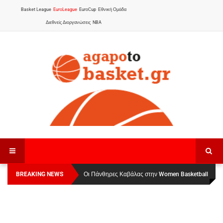
Basket League
EuroLeague
EuroCup
Εθνική Ομάδα
Διεθνείς Διοργανώσεις
NBA
BREAKING NEWS
Οι Πάνθηρες Καβάλας στην Women Basketball
League 1
: