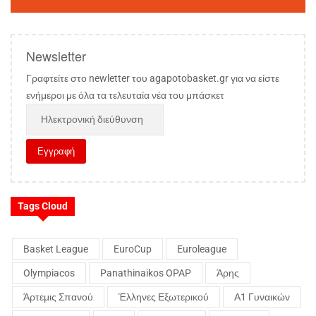
Newsletter
Γραφτείτε στο newletter του agapotobasket.gr για να είστε
ενήμεροι με όλα τα τελευταία νέα του μπάσκετ
Tags Cloud
Basket League
EuroCup
Euroleague
Olympiacos
Panathinaikos OPAP
Άρης
Άρτεμις Σπανού
Έλληνες Εξωτερικού
Α1 Γυναικών