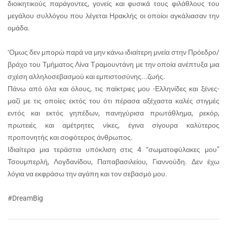
διοικητικούς παράγοντες, γονείς και φυσικά τους φιλάθλους του
μεγάλου συλλόγου που λέγεται Ηρακλής οι οποίοι αγκάλιασαν την
ομάδα.
‘Ομως δεν μπορώ παρά να μην κάνω ιδιαίτερη μνεία στην Πρόεδρο/
βράχο του Τμήματος Λίνα Τραμουντάνη με την οποία ανέπτυξα μια
σχέση αλληλοσεβασμού και εμπιστοσύνης...ζωής.
Πάνω από όλα και όλους, τις παίκτριες μου -Ελληνίδες και ξένες-
μαζί με τις οποίες εκτός του ότι πέρασα αξέχαστα καλές στιγμές
εντός και εκτός γηπέδων, πανηγύρισα πρωτάθλημα, ρεκόρ,
πρωτειές και αμέτρητες νίκες, έγινα σίγουρα καλύτερος
προπονητής και σοφότερος άνθρωπος.
Ιδιαίτερα μια τεράστια υπόκλιση στις 4 “σωματοφύλακες μου”
Τσουμπερλή, Λογδανίδου, Παπαβασιλείου, Γιαννούδη. Δεν έχω
λόγια να εκφράσω την αγάπη και τον σεβασμό μου.
#DreamBig