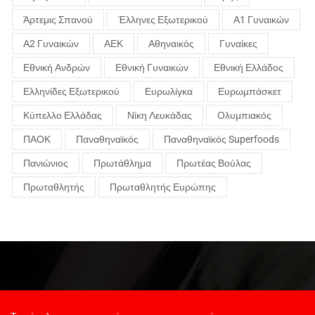
Άρτεμις Σπανού
Έλληνες Εξωτερικού
Α1 Γυναικών
Α2 Γυναικών
ΑΕΚ
Αθηναικός
Γυναίκες
Εθνική Ανδρών
Εθνική Γυναικών
Εθνική Ελλάδος
Ελληνίδες Εξωτερικού
Ευρωλίγκα
Ευρωμπάσκετ
Κύπελλο Ελλάδας
Νίκη Λευκάδας
Ολυμπιακός
ΠΑΟΚ
Παναθηναϊκός
Παναθηναϊκός Superfoods
Πανιώνιος
Πρωτάθλημα
Πρωτέας Βούλας
Πρωταθλητής
Πρωταθλητής Ευρώπης