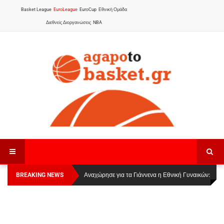
Basket League
EuroLeague
EuroCup
Εθνική Ομάδα
Διεθνείς Διοργανώσεις
NBA
BREAKING NEWS
Οι Πάνθηρες Καβάλας στην Women Basketball
Αναχώρησε για τα Γιάννενα η Εθνική Γυναικών
:
League 1