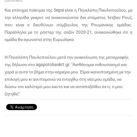
comment
Και επίσημα παίκτρια της Sepsi είναι η Πηνελόπη Παυλοπούλου, με
την ελληνίδα γκαρντ να ανακοινώνεται δια στόματος Ίστβαν Ρουζ,
που είναι ο διευθύνων σύμβουλος της Ρουμάνικης ομάδας.
Παράλληλα με το ρόστερ της σεζόν 2020-21, ανακοινώθηκε ότι η
ομάδα θα αγωνιστεί στην Ευρωλίγκα.
Η Πηνελόπη Παυλοπούλου μετά την ανακοίνωση της μεταγραφής
της δήλωσε στο agapotobaskrt.gr: "Αισθάνομαι ενθουσιασμό και
χαρά γι αυτό το βήμα στην καριέρα μου. Είμαι ικανοποιημένη με την
επιλογή μου κι ανυπομονώ να ενταχθω στη νέα μου ομάδα, να
δώσω τον καλύτερό μου εαυτό και να ανταπεξέλθω σε ο, τι μου
ζητηθεί".