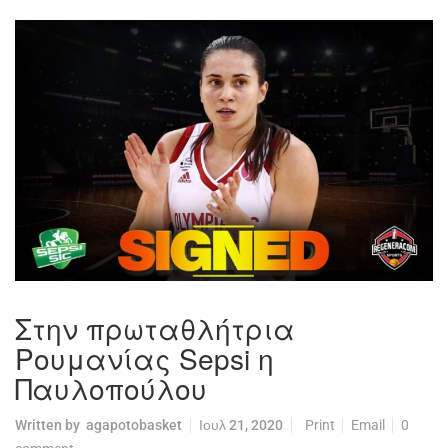
Στην πρωταθλήτρια
Ρουμανίας Sepsi η
Παυλοπούλου
Written by
agapotobasket
Ιουλ 21, 2020
Print
Email
0