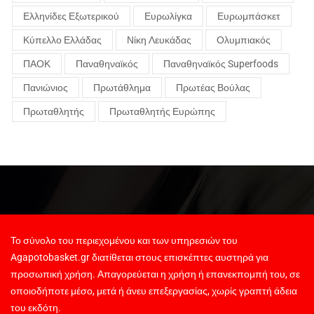
Ελληνίδες Εξωτερικού
Ευρωλίγκα
Ευρωμπάσκετ
Κύπελλο Ελλάδας
Νίκη Λευκάδας
Ολυμπιακός
ΠΑΟΚ
Παναθηναϊκός
Παναθηναϊκός Superfoods
Πανιώνιος
Πρωτάθλημα
Πρωτέας Βούλας
Πρωταθλητής
Πρωταθλητής Ευρώπης
Το σύνολο του περιεχομένου και των υπηρεσιών του
Agapotobasket.gr διατίθεται στους επισκέπτες αυστηρά για
προσωπική χρήση. Απαγορεύεται η χρήση ή επανεκπομπή του, σε
οποιοδήποτε μέσο, μετά ή άνευ επεξεργασίας, χωρίς γραπτή άδεια
του εκδότη.