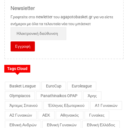
Newsletter
Γραφτείτε στο newletter του agapotobasket.gr για να είστε
ενήμεροι με όλα τα τελευταία νέα του μπάσκετ
Tags Cloud
Basket League
EuroCup
Euroleague
Olympiacos
Panathinaikos OPAP
Άρης
Άρτεμις Σπανού
Έλληνες Εξωτερικού
Α1 Γυναικών
Α2 Γυναικών
ΑΕΚ
Αθηναικός
Γυναίκες
Εθνική Ανδρών
Εθνική Γυναικών
Εθνική Ελλάδος