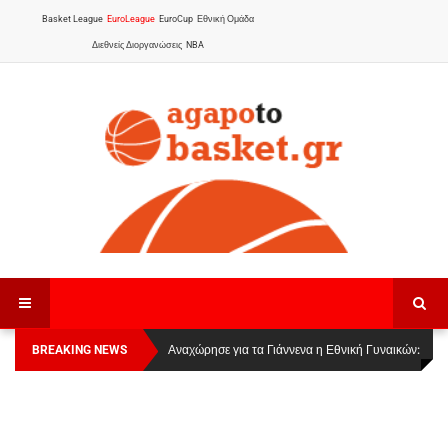
Basket League
EuroLeague
EuroCup
Εθνική Ομάδα
Διεθνείς Διοργανώσεις
NBA
BREAKING NEWS
Οι Πάνθηρες Καβάλας στην Women Basketball
Αναχώρησε για τα Γιάννενα η Εθνική Γυναικών
:
League 1