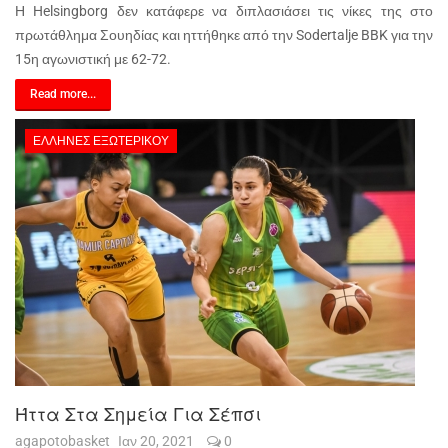
Η Helsingborg δεν κατάφερε να διπλασιάσει τις νίκες της στο
πρωτάθλημα Σουηδίας και ηττήθηκε από την Sodertalje BBK για την
15η αγωνιστική με 62-72.
Read more...
ΈΛΛΗΝΕΣ ΕΞΩΤΕΡΙΚΟΎ
Ήττα Στα Σημεία Για Σέπσι
agapotobasket
Ιαν 20, 2021
0