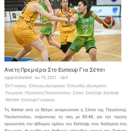
Άνετη Πρεμιέρα Στο Eurocup Για Σέπσι
agapotobasket
Ιαν 19, 2021
0
Γυναίκες
Έλληνες εξωτερικού
Ελληνίδες εξωτερικού
Ρουμανία
Πηνελόπη Παυλοπούλου
Σέπσι
EuroCup
Eurocup
Women
Eurocup Γυναικών
Τη Namur από το Βέλγιο αντιμετώπισε η Σέπσι της Πηνελόπης
Παυλοπούλου, παίρνοντας τη νίκη με 85-48, για την πρώτη
αγωνιστική του έβδομου ομίλου του Eurocup, που διεξάγεται στη
Ρουμανία. Η ομάδα της διεθνούς ελληνίδας γκαρντ την Τετάρτη