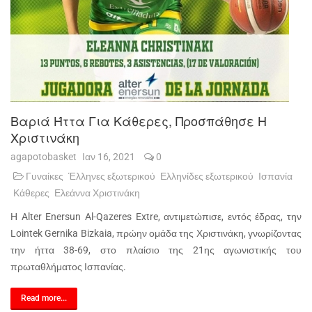
Βαριά Ήττα Για Κάθερες, Προσπάθησε Η
Χριστινάκη
agapotobasket
Ιαν 16, 2021
0
Γυναίκες
Έλληνες εξωτερικού
Ελληνίδες εξωτερικού
Ισπανία
Κάθερες
Ελεάννα Χριστινάκη
Η Alter Enersun Al-Qazeres Extre, αντιμετώπισε, εντός έδρας, την
Lointek Gernika Bizkaia, πρώην ομάδα της Χριστινάκη, γνωρίζοντας
την ήττα 38-69, στο πλαίσιο της 21ης αγωνιστικής του
πρωταθλήματος Ισπανίας.
Read more...