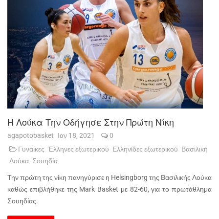
Η Λούκα Την Οδήγησε Στην Πρώτη Νίκη
agapotobasket
Ιαν 18, 2021
0
Γυναίκες
Έλληνες εξωτερικού
Ελληνίδες εξωτερικού
Βασιλική
Λούκα
Σουηδία
Την πρώτη της νίκη πανηγύρισε η Helsingborg της Βασιλικής Λούκα
καθώς επιβλήθηκε της Mark Basket με 82-60, για το πρωτάθλημα
Σουηδίας.