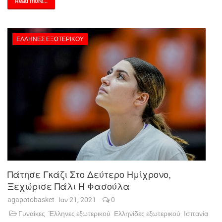
Read more...
ΈΛΛΗΝΕΣ ΕΞΩΤΕΡΙΚΟΎ
Πάτησε Γκάζι Στο Δεύτερο Ημίχρονο,
Ξεχώρισε Πάλι Η Φασούλα
agapotobasket
Ιαν 21, 2021
0
Γυναίκες
Έλληνες εξωτερικού
Ελληνίδες εξωτερικού
Ισπανία