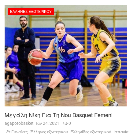
ΈΛΛΗΝΕΣ ΕΞΩΤΕΡΙΚΟΎ
Μεγάλη Νίκη Για Τη Nou Basquet Femeni
agapotobasket
Ιαν 24, 2021
0
Γυναίκες
Έλληνες εξωτερικού
Ελληνίδες εξωτερικού
Ισπανία