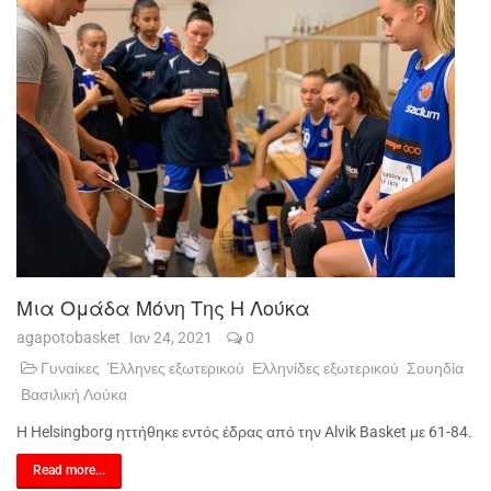
Μια Ομάδα Μόνη Της Η Λούκα
agapotobasket
Ιαν 24, 2021
0
Γυναίκες
Έλληνες εξωτερικού
Ελληνίδες εξωτερικού
Σουηδία
Βασιλική Λούκα
Η Helsingborg ηττήθηκε εντός έδρας από την Alvik Basket με 61-84.
Read more...