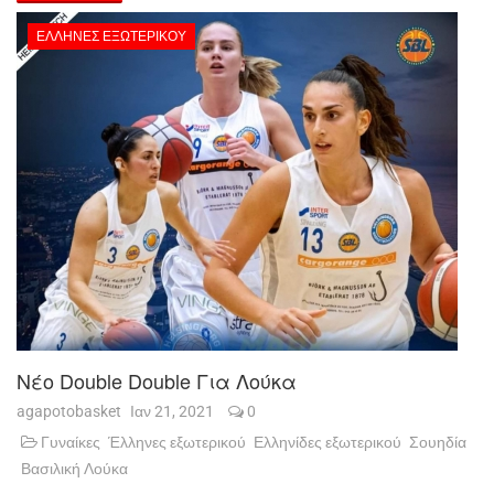
ΈΛΛΗΝΕΣ ΕΞΩΤΕΡΙΚΟΎ
Νέο Double Double Για Λούκα
agapotobasket
Ιαν 21, 2021
0
Γυναίκες
Έλληνες εξωτερικού
Ελληνίδες εξωτερικού
Σουηδία
Βασιλική Λούκα