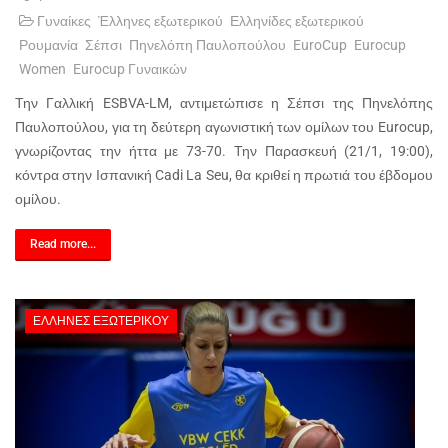
Γυναίκες
Έλληνες εξωτερικού
Ελληνίδες εξωτερικού
Ρουμανία
Σέπσι
Πηνελόπη Παυλοπούλου
EuroCup
Eurocup
Women
Eurocup Γυναικών
Την Γαλλική ESBVA-LM, αντιμετώπισε η Σέπσι της Πηνελόπης
Παυλοπούλου, για τη δεύτερη αγωνιστική των ομίλων του Eurocup,
γνωρίζοντας την ήττα με 73-70. Την Παρασκευή (21/1, 19:00),
κόντρα στην Ισπανική Cadi La Seu, θα κριθεί η πρωτιά του έβδομου
ομίλου.
Read more...
ΈΛΛΗΝΕΣ ΕΞΩΤΕΡΙΚΟΎ