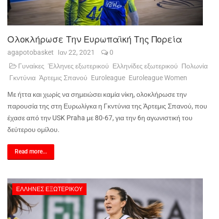
Ολοκλήρωσε Την Ευρωπαϊκή Της Πορεία
agapotobasket
Ιαν 22, 2021
0
Γυναίκες
Έλληνες εξωτερικού
Ελληνίδες εξωτερικού
Πολωνία
Γκντύνια
Άρτεμις Σπανού
Euroleague
Euroleague Women
Με ήττα και χωρίς να σημειώσει καμία νίκη, ολοκλήρωσε την
παρουσία της στη Ευρωλίγκα η Γκντύνια της Άρτεμις Σπανού, που
έχασε από την USK Praha με 80-67, για την 6η αγωνιστική του
δεύτερου ομίλου.
Read more...
ΈΛΛΗΝΕΣ ΕΞΩΤΕΡΙΚΟΎ