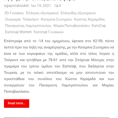
agapotobasket
Ιαν 19, 2021
0
Γυναίκες
Έλληνες εξωτερικού
Ελληνίδες εξωτερικού
Ουγγαρία
Τσέγκλεντ
Κατερίνα Σωτηρίου
Κώστας Κεραμιδάς
Παναγιώτης Λαμπρόπουλος
Μαρία Παπαβασιλείου
EuroCup
Eurocup Women
Eurocup Γυναικών
Επέστρεψε από το -14 του ημιχρόνου, έφτασε στο 62-59, πέντε
λεπτά πριν την λήξη της αναμέτρησης, με την Κατερίνα Σωτηρίου να
είναι εκ των κορυφαίων της ομάδας, αλλά στο τέλος λύγισε η
Τσέγκεντ και ηττήθηκε με 78-61 από την Σπάρτακ Μόσχας στην
πρεμιέρα του τρίτου ομίλου του Eurocup, που διεξάγεται στην
Τουρκία, με το τελικό αποτέλεσμα να μην αποτυπώνει την
προσπάθεια του συνόλου του Κώστα Κεραμιδά και των
συνεργατών του Παναγιώτη Λαμπρόπουλου και Μαρίας
Παπαβασιλείου.
Read more...