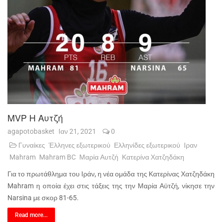
MVP Η Αυτζή
agapotobasket
Ιαν 21, 2021
0
Γυναίκες
Έλληνες εξωτερικού
Ελληνίδες εξωτερικού
Ιραν
Mahram
Mahram BC
Μαρία Αυτζή
Κατερίνα Χατζηδάκη
Για το πρωτάθλημα του Ιράν, η νέα ομάδα της Κατερίνας Χατζηδάκη
Mahram η οποία έχει στις τάξεις της την Μαρία Αϋτζή, νίκησε την
Narsina με σκορ 81-65.
Read more...