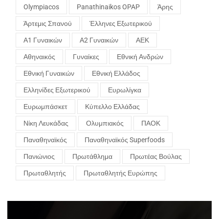
Olympiacos
Panathinaikos OPAP
Άρης
Άρτεμις Σπανού
Έλληνες Εξωτερικού
Α1 Γυναικών
Α2 Γυναικών
ΑΕΚ
Αθηναικός
Γυναίκες
Εθνική Ανδρών
Εθνική Γυναικών
Εθνική Ελλάδος
Ελληνίδες Εξωτερικού
Ευρωλίγκα
Ευρωμπάσκετ
Κύπελλο Ελλάδας
Νίκη Λευκάδας
Ολυμπιακός
ΠΑΟΚ
Παναθηναϊκός
Παναθηναϊκός Superfoods
Πανιώνιος
Πρωτάθλημα
Πρωτέας Βούλας
Πρωταθλητής
Πρωταθλητής Ευρώπης