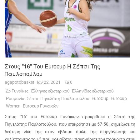
Στους "16" Του Eurocup Η Σέπσι Της
Παυλοπούλου
agapotobasket
Ιαν 22, 2021
0
Γυναίκες
Έλληνες εξωτερικού
Ελληνίδες εξωτερικού
Ρουμανία
Σέπσι
Πηνελόπη Παυλοπούλου
EuroCup
Eurocup
Women
Eurocup Γυναικών
Στους "16" του Eurocup Γυναικών προκρίθηκε η Σέπσι της
Πηνελόπης Παυλοπούλου, που επικράτησε με 57-50, σημείωσε τη
δεύτερη νίκη της στον έβδομο όμιλο της διοργάνωσης και
καλύπτοντας το +3 που χρειαζόταν, πανηγύρισε την πρόκριση στην