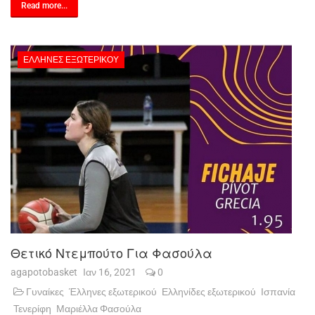
Read more...
ΈΛΛΗΝΕΣ ΕΞΩΤΕΡΙΚΟΎ
Θετικό Ντεμπούτο Για Φασούλα
agapotobasket
Ιαν 16, 2021
0
Γυναίκες
Έλληνες εξωτερικού
Ελληνίδες εξωτερικού
Ισπανία
Τενερίφη
Μαριέλλα Φασούλα