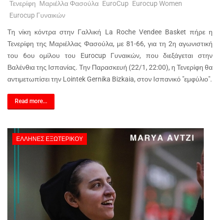
Τενερίφη
Μαριέλλα Φασούλα
EuroCup
Eurocup Women
Eurocup Γυναικών
Τη νίκη κόντρα στην Γαλλική La Roche Vendee Basket πήρε η
Τενερίφη της Μαριέλλας Φασούλα, με 81-66, για τη 2η αγωνιστική
του 6ου ομίλου του Eurocup Γυναικών, που διεξάγεται στην
Βαλένθια της Ισπανίας. Την Παρασκευή (22/1, 22:00), η Τενερίφη θα
αντιμετωπίσει την Lointek Gernika Bizkaia, στον Ισπανικό "εμφύλιο".
Read more...
ΈΛΛΗΝΕΣ ΕΞΩΤΕΡΙΚΟΎ