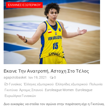
ΈΛΛΗΝΕΣ ΕΞΩΤΕΡΙΚΟΎ
Έκανε Την Ανατροπή, Άστοχη Στο Τέλος
agapotobasket
Ιαν 19, 2021
0
Γυναίκες
Έλληνες εξωτερικού
Ελληνίδες εξωτερικού
Πολωνία
Γκντύνια
Άρτεμις Σπανού
Euroleague Women
Euroleague
Ευρωλίγκα Γυναικών
Δυο ευκαιρίες να στείλει τον αγώνα στην παράταση είχε η Γκντύνια,