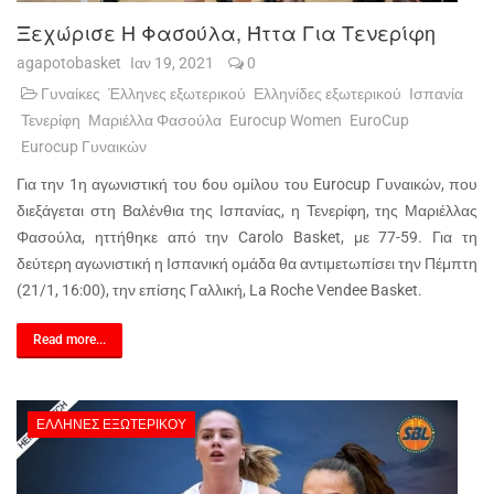
Ξεχώρισε Η Φασούλα, Ήττα Για Τενερίφη
agapotobasket
Ιαν 19, 2021
0
Γυναίκες
Έλληνες εξωτερικού
Ελληνίδες εξωτερικού
Ισπανία
Τενερίφη
Μαριέλλα Φασούλα
Eurocup Women
EuroCup
Eurocup Γυναικών
Για την 1η αγωνιστική του 6ου ομίλου του Eurocup Γυναικών, που
διεξάγεται στη Βαλένθια της Ισπανίας, η Τενερίφη, της Μαριέλλας
Φασούλα, ηττήθηκε από την Carolo Basket, με 77-59. Για τη
δεύτερη αγωνιστική η Ισπανική ομάδα θα αντιμετωπίσει την Πέμπτη
(21/1, 16:00), την επίσης Γαλλική, La Roche Vendee Basket.
Read more...
ΈΛΛΗΝΕΣ ΕΞΩΤΕΡΙΚΟΎ