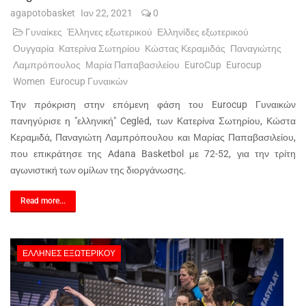
agapotobasket
Ιαν 22, 2021
0
Γυναίκες
Έλληνες εξωτερικού
Ελληνίδες εξωτερικού
Ουγγαρία
Κατερίνα Σωτηρίου
Κώστας Κεραμιδάς
Παναγιώτης
Λαμπρόπουλος
Μαρία Παπαβασιλείου
EuroCup
Eurocup
Women
Eurocup Γυναικών
Την πρόκριση στην επόμενη φάση του Eurocup Γυναικών
πανηγύρισε η "ελληνική" Ceglēd, των Κατερίνα Σωτηρίου, Κώστα
Κεραμιδά, Παναγιώτη Λαμπρόπουλου και Μαρίας Παπαβασιλείου,
που επικράτησε της Adana Basketbol με 72-52, για την τρίτη
αγωνιστική των ομίλων της διοργάνωσης.
Read more...
ΈΛΛΗΝΕΣ ΕΞΩΤΕΡΙΚΟΎ