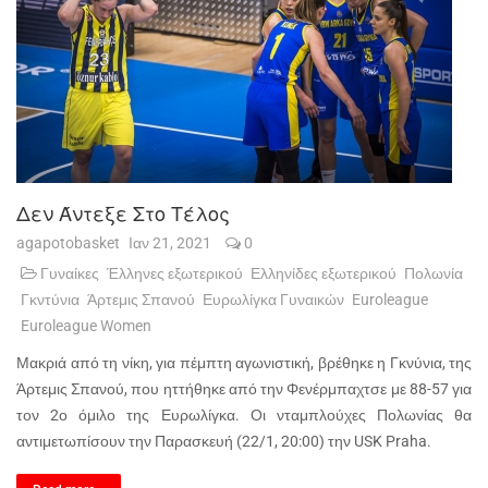
Δεν Άντεξε Στο Τέλος
agapotobasket
Ιαν 21, 2021
0
Γυναίκες
Έλληνες εξωτερικού
Ελληνίδες εξωτερικού
Πολωνία
Γκντύνια
Άρτεμις Σπανού
Ευρωλίγκα Γυναικών
Euroleague
Euroleague Women
Μακριά από τη νίκη, για πέμπτη αγωνιστική, βρέθηκε η Γκνύνια, της
Άρτεμις Σπανού, που ηττήθηκε από την Φενέρμπαχτσε με 88-57 για
τον 2ο όμιλο της Ευρωλίγκα. Οι νταμπλούχες Πολωνίας θα
αντιμετωπίσουν την Παρασκευή (22/1, 20:00) την USK Praha.