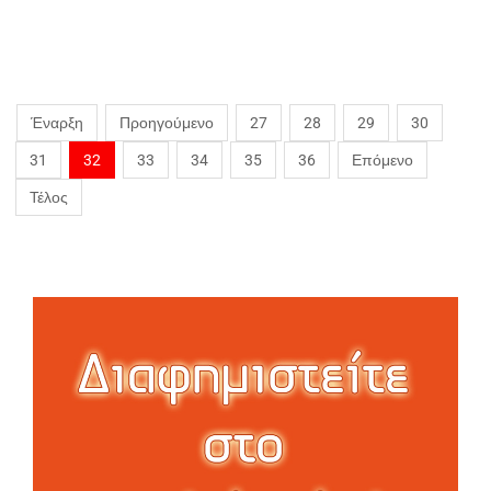
Έναρξη
Προηγούμενο
27
28
29
30
31
32
33
34
35
36
Επόμενο
Τέλος