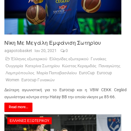
Νίκη Με Μεγάλη Εμφάνιση Σωτηρίου
agapotobasket
Ιαν 20, 2021
0
Έλληνες εξωτερικού
Ελληνίδες εξωτερικού
Γυναίκες
Ουγγαρία
Κατερίνα Σωτηρίου
Κώστας Κεραμιδάς
Παναγιώτης
Λαμπρόπουλος
Μαρία Παπαβασιλείου
EuroCup
Eurocup
Women
Eurocup Γυναικών
Δεύτερη αγωνιστική για το Eurocup και η VBW CEKK Ceglēd
αγωνίστηκε κόντρα στην Hatay BB την οποία νίκησε με 85-66.
Read more...
ΈΛΛΗΝΕΣ ΕΞΩΤΕΡΙΚΟΎ