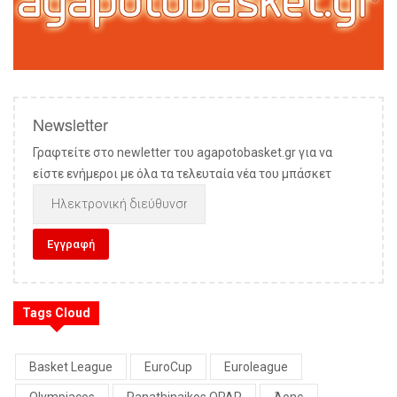
Newsletter
Γραφτείτε στο newletter του agapotobasket.gr για να
είστε ενήμεροι με όλα τα τελευταία νέα του μπάσκετ
Tags Cloud
Basket League
EuroCup
Euroleague
Olympiacos
Panathinaikos OPAP
Άρης