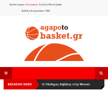
Basket League
EuroLeague
EuroCup
Εθνική Ομάδα
Διεθνείς Διοργανώσεις
NBA
BREAKING NEWS
Οι Πάνθηρες Καβάλας στην Women
Αναχώρησε για τα Γιάννενα η Εθνική
Basketball League 1
Γυναικών
: