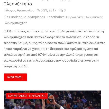
Πλεονέκτημα
Γιώργος Αράπογλου
Φεβ 23, 2017
0
Euroleague
olympiacos
Fenerbahce
Ευρωλίγκα
Ολυμπιακός
Φενερμπαχτσέ
Ο Ολυμπιακός έφτασε κοντά σε μια πολύ μεγάλη νίκη απέναντι στη
Φενερμπαχτσέ που θα του διασφάλιζε το πλεονέκτημα έδρας σε
τεράστιο βαθμό, όμως, πλήρωσε το πολύ κακό τελευταίο δεκάλεπτο
όπου παραλίγο να χάσει και τη διαφορά του πρώτου αγώνα και
τελικά με την ήττα από 67-64 μένει με την γλυκόπικρη γεύση ότι
εξακολουθεί να έχει πλεονέκτημα στην ισοβαθμία απέναντι στην
τουρκική ομάδα.
Read more...
ΟΛΥΜΠΙΑΚΌΣ - ΕΥΡΩΛΊΓΚΑ