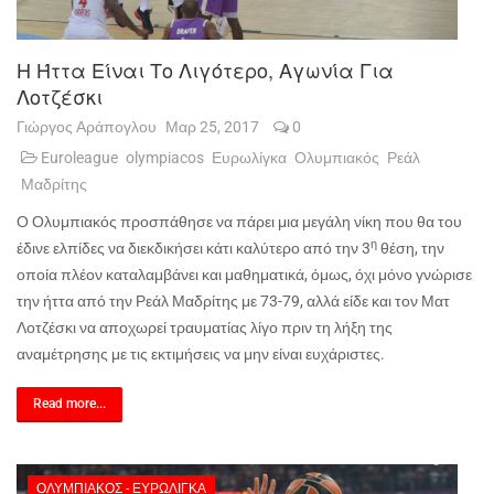
Η Ήττα Είναι Το Λιγότερο, Αγωνία Για
Λοτζέσκι
Γιώργος Αράπογλου
Μαρ 25, 2017
0
Euroleague
olympiacos
Ευρωλίγκα
Ολυμπιακός
Ρεάλ
Μαδρίτης
Ο Ολυμπιακός προσπάθησε να πάρει μια μεγάλη νίκη που θα του
η
έδινε ελπίδες να διεκδικήσει κάτι καλύτερο από την 3
θέση, την
οποία πλέον καταλαμβάνει και μαθηματικά, όμως, όχι μόνο γνώρισε
την ήττα από την Ρεάλ Μαδρίτης με 73-79, αλλά είδε και τον Ματ
Λοτζέσκι να αποχωρεί τραυματίας λίγο πριν τη λήξη της
αναμέτρησης με τις εκτιμήσεις να μην είναι ευχάριστες.
Read more...
ΟΛΥΜΠΙΑΚΌΣ - ΕΥΡΩΛΊΓΚΑ