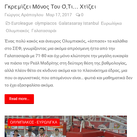
Γκρεμίζει Μόνος Του Ό,τι… Χτίζει
Γιώργος Αράπογλου
Μαρ 17, 2017
0
Euroleague
olympiacos
Galatasaray Istanbul
Ευρωλίγκα
Ολυμπιακός
Γαλατασαράι
Ένας πολύ κακός και άνευρος Ολυμπιακός, «έσπασε» τα καλάθια
στο ΣΕΦ, γνωρίζοντας μια ακόμα απρόσμενη ήττα από την
Γαλατασαράι με 71-80 και όχι μόνο κλώτσησε την μεγάλη ευκαιρία
να πιάσει την Ρεάλ Μαδρίτης στη δεύτερη θέση της βαθμολογίας,
αλλά πλέον θέτει σε κίνδυνο ακόμα και το πλεονέκτημα έδρας, μια
που οι αγωνιστικές που απομένουν είναι… φωτιά και μαθηματικά δεν
το έχει εξασφαλίσει ακόμα.
Read more...
ΟΛΥΜΠΙΑΚΌΣ - ΕΥΡΩΛΊΓΚΑ