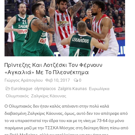
Πρίντεζης Και Λοτζέσκι Τον Φέρνουν
«αγκαλιά» Με Το Πλεονέκτημα
Γιώργος Αράπογλου
Φεβ 10, 2017
0
Euroleague
olympiacos
Zalgiris Kaunas
Ευρωλίγκα
Ολυμπιακός
Ζαλγκίρις Κάουνας
Ο Ολυμπιακός δεν ήταν καλός απέναντι στην πολύ καλά
διαβασμένη Ζαλγκίρις Κάουνας, όμως, αυτό δεν τον απέτρεψε από
το να υπερασπιστεί την έδρα του και με τη νίκη με 73-64 όχι μόνο
παρέμεινε μαζί με την ΤΣΣΚΑ Μόσχας στη δεύτερη θέση πίσω από