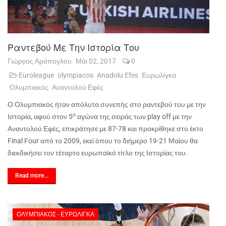
Ραντεβού Με Την Ιστορία Του
Γιώργος Αράπογλου
Μάι 02, 2017
0
Euroleague
olympiacos
Anadolu Efes
Ευρωλίγκα
Ολυμπιακός
Αναντολού Εφές
Ο Ολυμπιακός ήταν απόλυτα συνεπής στο ραντεβού του με την
ο
Ιστορία, αφού στον 5
αγώνα της σειράς των
play
off
με την
Αναντολού Εφές, επικράτησε με 87-78 και προκρίθηκε στο έκτο
Final
Four
από το 2009, εκεί όπου το διήμερο 19-21 Μαϊου θα
διεκδικήσει τον τέταρτο ευρωπαϊκό τίτλο της Ιστορίας του.
Read more...
ΟΛΥΜΠΙΑΚΌΣ - ΕΥΡΩΛΊΓΚΑ