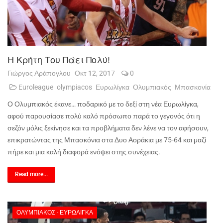
Η Κρήτη Του Πάει Πολύ!
Γιώργος Αράπογλου
Οκτ 12, 2017
0
Euroleague
olympiacos
Ευρωλίγκα
Ολυμπιακός
Μπασκονία
Ο Ολυμπιακός έκανε… ποδαρικό με το δεξί στη νέα Ευρωλίγκα,
αφού παρουσίασε πολύ καλό πρόσωπο παρά το γεγονός ότι η
σεζόν μόλις ξεκίνησε και τα προβλήματα δεν λένε να τον αφήσουν,
επικρατώντας της Μπασκόνια στα Δυο Αοράκια με 75-64 και μαζί
πήρε και μια καλή διαφορά ενόψει στης συνέχειας.
Read more...
ΟΛΥΜΠΙΑΚΌΣ - ΕΥΡΩΛΊΓΚΑ