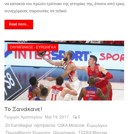
να κατακτά τον πρώτο τρόπαιο της ιστορίας της, έπειτα από τρεις
συνεχόμενες παρουσίες σε τελικό.
Read more...
ΟΛΥΜΠΙΑΚΌΣ - ΕΥΡΩΛΊΓΚΑ
Το Ξανάκανε!
Γιώργος Αράπογλου
Μάι 19, 2017
0
Euroleague
olympiacos
CSKA Moscow
Ευρωλίγκα
Πρωταθλητής Ευρώπης
Ολυμπιακός
ΤΣΣΚΑ Μόσχας