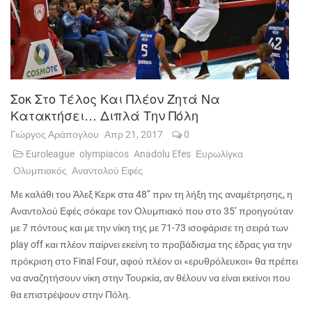
Σοκ Στο Τέλος Και Πλέον Ζητά Να
Κατακτήσει… Διπλά Την Πόλη
Γιώργος Αράπογλου
Απρ 21, 2017
0
Euroleague
olympiacos
Anadolu Efes
Ευρωλίγκα
Ολυμπιακός
Αναντολού Εφές
Με καλάθι του Άλεξ Κερκ στα 48’’ πριν τη λήξη της αναμέτρησης, η
Αναντολού Εφές σόκαρε τον Ολυμπιακό που στο 35’ προηγούταν
με 7 πόντους και με την νίκη της με 71-73 ισοφάρισε τη σειρά των
play
off
και πλέον παίρνει εκείνη το προβάδισμα της έδρας για την
πρόκριση στο
Final
Four
, αφού πλέον οι «ερυθρόλευκοι» θα πρέπει
να αναζητήσουν νίκη στην Τουρκία, αν θέλουν να είναι εκείνοι που
θα επιστρέψουν στην Πόλη.