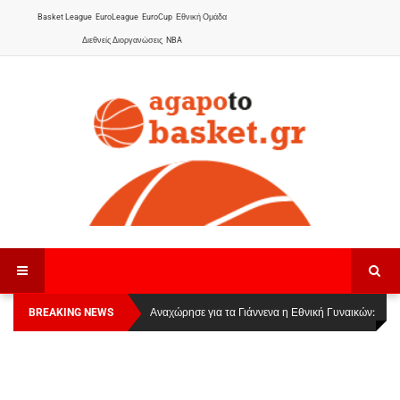
Basket League
EuroLeague
EuroCup
Εθνική Ομάδα
Διεθνείς Διοργανώσεις
NBA
BREAKING NEWS
Οι Πάνθηρες Καβάλας στην Women Basketball
Αναχώρησε για τα Γιάννενα η Εθνική Γυναικών
:
League 1