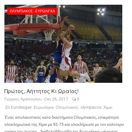
ΟΛΥΜΠΙΑΚΌΣ - ΕΥΡΩΛΊΓΚΑ
Πρώτος, Αήττητος Κι Ωραίος!
Γιώργος Αράπογλου
Οκτ 26, 2017
0
Euroleague
Ευρωλίγκα
Ολυμπιακός
olympiacos
Χιμκι
Ένας απολαυστικός κατά διαστήματα Ολυμπιακός, επικράτησε
ολοκληρωτικά της Χίμκι με 92-75 και ολοκλήρωσε με τον καλύτερο
τρόπο την πρώτη… διαβολοβδομάδα της Ευρωλίγκα, μένοντας