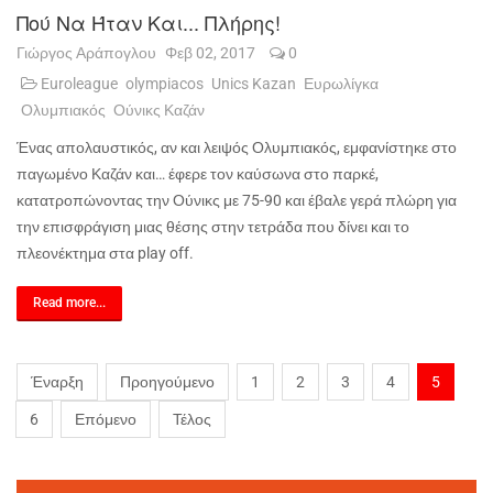
Πού Να Ήταν Και... Πλήρης!
Γιώργος Αράπογλου
Φεβ 02, 2017
0
Euroleague
olympiacos
Unics Kazan
Ευρωλίγκα
Ολυμπιακός
Ούνικς Καζάν
Ένας απολαυστικός, αν και λειψός Ολυμπιακός, εμφανίστηκε στο
παγωμένο Καζάν και… έφερε τον καύσωνα στο παρκέ,
κατατροπώνοντας την Ούνικς με 75-90 και έβαλε γερά πλώρη για
την επισφράγιση μιας θέσης στην τετράδα που δίνει και το
πλεονέκτημα στα
play
off
.
Read more...
Έναρξη
Προηγούμενο
1
2
3
4
5
6
Επόμενο
Τέλος