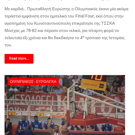
Με καρδιά… Πρωταθλητή Ευρώπης ο Ολυμπιακός έκανε μία ακόμα
τεράστια εμφάνιση στον ημιτελικό του
Final
Four
, εκεί όπου στην
αγαπημένη του Κωνσταντινούπολη επικράτησε της ΤΣΣΚΑ
Μόσχας με 78-82 και πέρασε στον τελικό, για τέταρτη φορά τα
ο
τελευταία έξι χρόνια και θα διεκδικήσει το 4
τρόπαιο της Ιστορίας
του.
Read more...
ΟΛΥΜΠΙΑΚΌΣ - ΕΥΡΩΛΊΓΚΑ