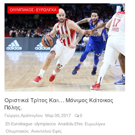
ΟΛΥΜΠΙΑΚΌΣ - ΕΥΡΩΛΊΓΚΑ
Οριστικά Τρίτος Και… Μόνιμος Κάτοικος
Πόλης.
Γιώργος Αράπογλου
Μαρ 30, 2017
0
Euroleague
olympiacos
Anadolu Efes
Ευρωλίγκα
Ολυμπιακός
Αναντολού Εφές