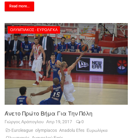
Read more...
ΟΛΥΜΠΙΑΚΌΣ - ΕΥΡΩΛΊΓΚΑ
Άνετο Πρώτο Βήμα Για Την Πόλη
Γιώργος Αράπογλου
Απρ 19, 2017
0
Euroleague
olympiacos
Anadolu Efes
Ευρωλίγκα
Ολυμπιακός
Αναντολού Εφές