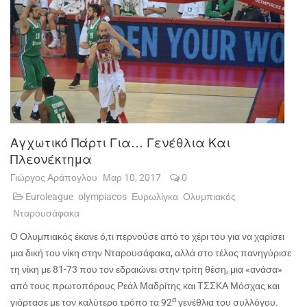
Αγχωτικό Πάρτι Για… Γενέθλια Και
Πλεονέκτημα
Γιώργος Αράπογλου
Μαρ 10, 2017
0
Euroleague
olympiacos
Ευρωλίγκα
Ολυμπιακός
Νταρουσάφακα
Ο Ολυμπιακός έκανε ό,τι περνούσε από το χέρι του για να χαρίσει
μια δική του νίκη στην Νταρουσάφακα, αλλά στο τέλος πανηγύρισε
τη νίκη με 81-73 που τον εδραιώνει στην τρίτη θέση, μια «ανάσα»
από τους πρωτοπόρους Ρεάλ Μαδρίτης και ΤΣΣΚΑ Μόσχας και
α
γιόρτασε με τον καλύτερο τρόπο τα 92
γενέθλια του συλλόγου.