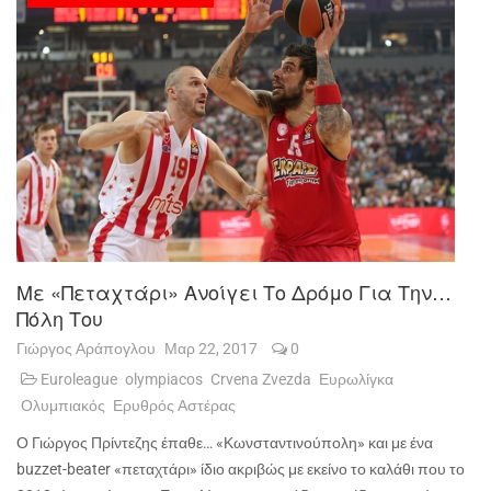
Με «πεταχτάρι» Ανοίγει Το Δρόμο Για Την…
Πόλη Του
Γιώργος Αράπογλου
Μαρ 22, 2017
0
Euroleague
olympiacos
Crvena Zvezda
Ευρωλίγκα
Ολυμπιακός
Ερυθρός Αστέρας
Ο Γιώργος Πρίντεζης έπαθε… «Κωνσταντινούπολη» και με ένα
buzzet
-
beater
«πεταχτάρι» ίδιο ακριβώς με εκείνο το καλάθι που το