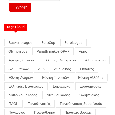
Tags Cloud
Basket League
EuroCup
Euroleague
Olympiacos
Panathinaikos OPAP
Άρης
Άρτεμις Σπανού
Έλληνες Εξωτερικού
Α1 Γυναικών
Α2 Γυναικών
ΑΕΚ
Αθηναικός
Γυναίκες
Εθνική Ανδρών
Εθνική Γυναικών
Εθνική Ελλάδος
Ελληνίδες Εξωτερικού
Ευρωλίγκα
Ευρωμπάσκετ
Κύπελλο Ελλάδας
Νίκη Λευκάδας
Ολυμπιακός
ΠΑΟΚ
Παναθηναϊκός
Παναθηναϊκός Superfoods
Πανιώνιος
Πρωτάθλημα
Πρωτέας Βούλας