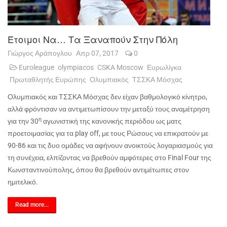
Έτοιμοι Να… Τα Ξαναπούν Στην Πόλη
Γιώργος Αράπογλου
Απρ 07, 2017
0
Euroleague
olympiacos
CSKA Moscow
Ευρωλίγκα
Πρωταθλητής Ευρώπης
Ολυμπιακός
ΤΣΣΚΑ Μόσχας
Ολυμπιακός και ΤΣΣΚΑ Μόσχας δεν είχαν βαθμολογικό κίνητρο,
αλλά φρόντισαν να αντιμετωπίσουν την μεταξύ τους αναμέτρηση
η
για την 30
αγωνιστική της κανονικής περιόδου ως ματς
προετοιμασίας για τα
play
off
, με τους Ρώσους να επικρατούν με
90-86 και τις δυο ομάδες να αφήνουν ανοικτούς λογαριασμούς για
τη συνέχεια, ελπίζοντας να βρεθούν αμφότερες στο
Final
Four
της
Κωνσταντινούπολης, όπου θα βρεθούν αντιμέτωπες στον
ημιτελικό.
Read more...