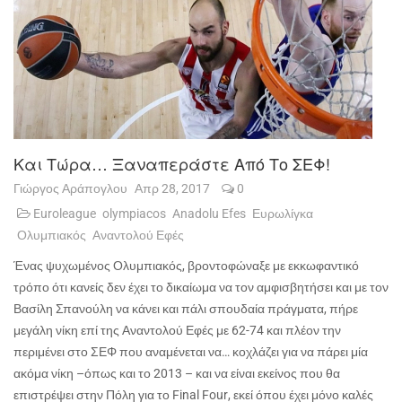
Και Τώρα… Ξαναπεράστε Από Το ΣΕΦ!
Γιώργος Αράπογλου
Απρ 28, 2017
0
Euroleague
olympiacos
Anadolu Efes
Ευρωλίγκα
Ολυμπιακός
Αναντολού Εφές
Ένας ψυχωμένος Ολυμπιακός, βροντοφώναξε με εκκωφαντικό
τρόπο ότι κανείς δεν έχει το δικαίωμα να τον αμφισβητήσει και με τον
Βασίλη Σπανούλη να κάνει και πάλι σπουδαία πράγματα, πήρε
μεγάλη νίκη επί της Αναντολού Εφές με 62-74 και πλέον την
περιμένει στο ΣΕΦ που αναμένεται να… κοχλάζει για να πάρει μία
ακόμα νίκη –όπως και το 2013 – και να είναι εκείνος που θα
επιστρέψει στην Πόλη για το
Final
Four
, εκεί όπου έχει μόνο καλές