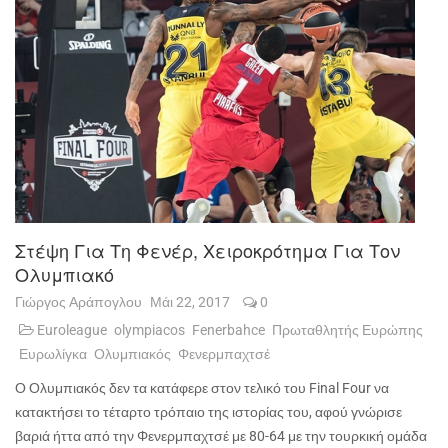
Στέψη Για Τη Φενέρ, Χειροκρότημα Για Τον
Ολυμπιακό
Γιώργος Αράπογλου
Μάι 22, 2017
0
Euroleague
olympiacos
Fenerbahce
Πρωταθλητής Ευρώπης
Ευρωλίγκα
Ολυμπιακός
Φενερμπαχτσέ
Ο Ολυμπιακός δεν τα κατάφερε στον τελικό του
Final
Four
να
κατακτήσει το τέταρτο τρόπαιο της ιστορίας του, αφού γνώρισε
βαριά ήττα από την Φενερμπαχτσέ με 80-64 με την τουρκική ομάδα