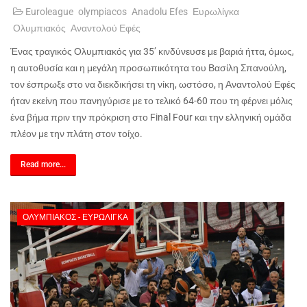
Euroleague
olympiacos
Anadolu Efes
Ευρωλίγκα
Ολυμπιακός
Αναντολού Εφές
Ένας τραγικός Ολυμπιακός για 35’ κινδύνευσε με βαριά ήττα, όμως,
η αυτοθυσία και η μεγάλη προσωπικότητα του Βασίλη Σπανούλη,
τον έσπρωξε στο να διεκδικήσει τη νίκη, ωστόσο, η Αναντολού Εφές
ήταν εκείνη που πανηγύρισε με το τελικό 64-60 που τη φέρνει μόλις
ένα βήμα πριν την πρόκριση στο
Final
Four
και την ελληνική ομάδα
πλέον με την πλάτη στον τοίχο.
Read more...
ΟΛΥΜΠΙΑΚΌΣ - ΕΥΡΩΛΊΓΚΑ