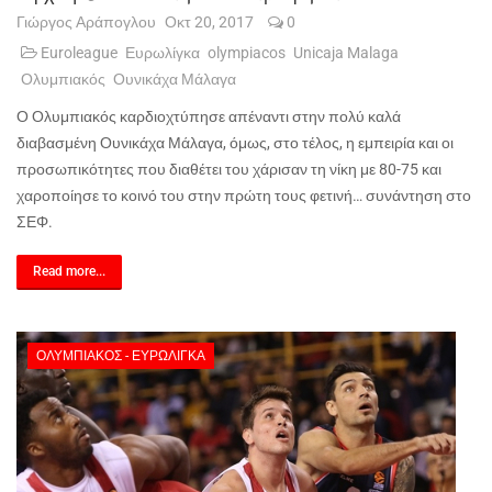
Γιώργος Αράπογλου
Οκτ 20, 2017
0
Euroleague
Ευρωλίγκα
olympiacos
Unicaja Malaga
Ολυμπιακός
Ουνικάχα Μάλαγα
Ο Ολυμπιακός καρδιοχτύπησε απέναντι στην πολύ καλά
διαβασμένη Ουνικάχα Μάλαγα, όμως, στο τέλος, η εμπειρία και οι
προσωπικότητες που διαθέτει του χάρισαν τη νίκη με 80-75 και
χαροποίησε το κοινό του στην πρώτη τους φετινή… συνάντηση στο
ΣΕΦ.
Read more...
ΟΛΥΜΠΙΑΚΌΣ - ΕΥΡΩΛΊΓΚΑ