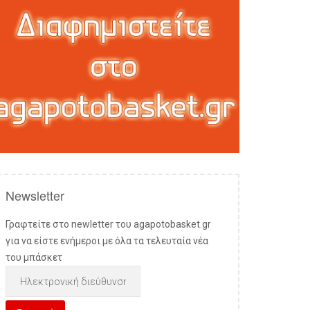
Newsletter
Γραφτείτε στο newletter του agapotobasket.gr
για να είστε ενήμεροι με όλα τα τελευταία νέα
του μπάσκετ