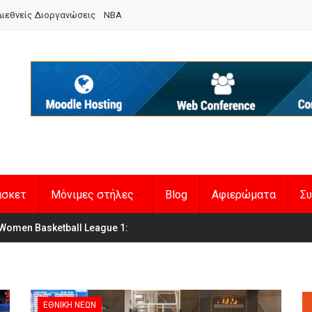
ιεθνείς Διοργανώσεις
NBA
άσκετ
Μόνιμες στήλες
Blog
Αφιερώματα
Συ
en Basketball League 1
η Εθνική Γυναικών
:
ΕΘΝΙΚΉ ΝΈΩΝ