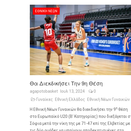
ΕΘΝΙΚΉ ΝΈΩΝ
Θα Διεκδικήσει Την 9η Θέση
agapotobasket
Ιουλ 13, 2024
0
Γυναίκες
Εθνική Ελλάδος
Εθνική Νέων Γυναικών
η
Η Εθνική Νέων Γυναικών θα διεκδικήσει την 9
θέση
στο Ευρωπαϊκό U20 (Β’ Κατηγορίας) που διεξάγεται σ
Σόφια μετά την νίκη της με 71-47 επί της Ελβετίας με
τις δύο ομάδες να μπαίνουν αποδεκατισμένες στο