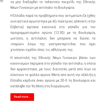
ην
να μην διεξαχθεί το τελευταίο παιχνίδι της Εθνικής
Νέων Γυναικών με αντίπαλο τη Βουλγαρία.
Η Ελλάδα παρά τα προβλήματα που αντιμετώπιζε (χθες
ουσιαστικά αγωνίστηκε με έξι παίκτριες απέναντι στην
Ελβετία) έφτασε κανονικά στο γήπεδο για τον
προγραμματισμένο αγώνα (12.30) με τη Βουλγαρία,
ωστόσο, η αντίπαλος δεν μπόρεσε να δώσει το
«παρών» λόγω της γαστρεντερίτιδας που έχει
χτυπήσει σχεδόν όλες τις αθλήτριές της.
Η αποστολή της Εθνικής Νέων Γυναικών βάσει των
κανονισμών περίμενε στο γήπεδο την αντίπαλο, η οποία
δεν εμφανίστηκε, με τους διαιτητές μετά από λίγο να
κλείνουν το φύλλο αγώνα. Μετά από αυτή την εξέλιξη η
Ελλάδα κέρδισε άνευ αγώνα με 20-0 τη Βουλγαρία και
κατέλαβε την 9η θέση στη διοργάνωση.
Read more...