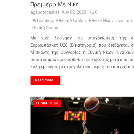
Πρεμιέρα Με Νίκη
agapotobasket
Αυγ 02, 2025
0
Γυναίκες
Εθνική Ελλάδος
Εθνική Νέων Γυναικών
Εθνική Ομάδα
Με νίκη ξεκίνησε τις υποχρεώσεις της σ
Ευρωμπάσκετ U20 (Β΄κατηγορία) που διεξάγεται σ
Μίσκολτς της Ουγγαρίας η Εθνική Νέων Γυναικών
οποία επικράτησε με 85-65 της Ελβετίας μετά από π
καλή εμφάνιση στο μεγαλύτερο μέρος του παιχνιδιού
Read more...
ΕΘΝΙΚΉ ΝΈΩΝ