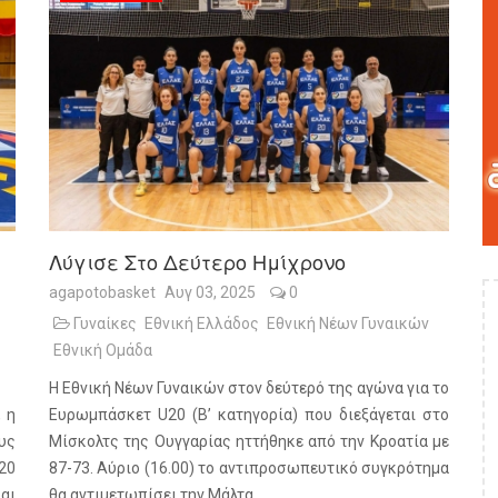
Λύγισε Στο Δεύτερο Ημίχρονο
agapotobasket
Αυγ 03, 2025
0
Γυναίκες
Εθνική Ελλάδος
Εθνική Νέων Γυναικών
Εθνική Ομάδα
Η Εθνική Νέων Γυναικών στον δεύτερό της αγώνα για το
 η
Ευρωμπάσκετ U20 (Β’ κατηγορία) που διεξάγεται στο
υς
Μίσκολτς της Ουγγαρίας ηττήθηκε από την Κροατία με
20
87-73. Αύριο (16.00) το αντιπροσωπευτικό συγκρότημα
αι
θα αντιμετωπίσει την Μάλτα.