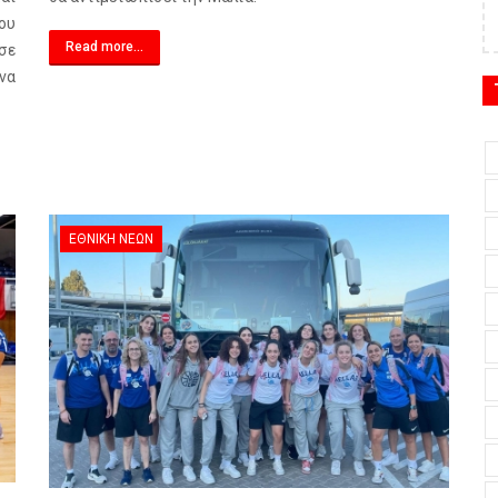
ου
Read more...
σε
ινα
ΕΘΝΙΚΉ ΝΈΩΝ