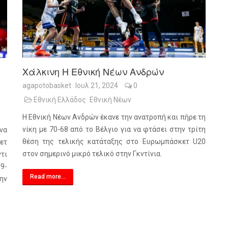
Χάλκινη Η Εθνική Νέων Ανδρών
agapotobasket
Ιουλ 21, 2024
0
Εθνική Ελλάδος
Εθνική Νέων
Η Εθνική Νέων Ανδρών έκανε την ανατροπή και πήρε τη
νίκη με 70-68 από το Βέλγιο για να φτάσει στην τρίτη
να
θέση της τελικής κατάταξης στο Ευρωμπάσκετ U20
ετ
στον σημερινό μικρό τελικό στην Γκντίνια.
ντι
69-
Read more...
ην