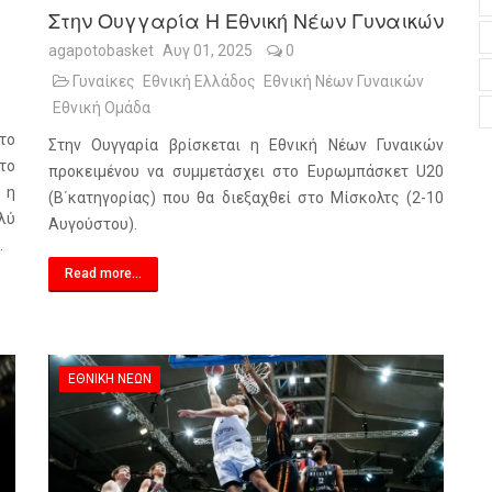
Στην Ουγγαρία Η Εθνική Νέων Γυναικών
agapotobasket
Αυγ 01, 2025
0
Γυναίκες
Εθνική Ελλάδος
Εθνική Νέων Γυναικών
Εθνική Ομάδα
το
Στην Ουγγαρία βρίσκεται η Εθνική Νέων Γυναικών
το
προκειμένου να συμμετάσχει στο Ευρωμπάσκετ U20
 η
(Β΄κατηγορίας) που θα διεξαχθεί στο Μίσκολτς (2-10
ολύ
Αυγούστου).
.
Read more...
ΕΘΝΙΚΉ ΝΈΩΝ