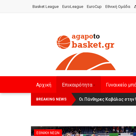
Basket League
EuroLeague
EuroCup
Εθνική Ομάδα
Δ
Αρχική
Επικαιρότητα
Γυναικείο μπ
Οι Πάνθηρες Καβάλας στην Wom
Αναχώρησε για τα Γιάννενα 
BREAKING NEWS
ΕΘΝΙΚΉ ΝΈΩΝ