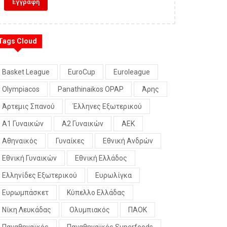
Tags Cloud
Basket League
EuroCup
Euroleague
Olympiacos
Panathinaikos OPAP
Άρης
Άρτεμις Σπανού
Έλληνες Εξωτερικού
Α1 Γυναικών
Α2 Γυναικών
ΑΕΚ
Αθηναικός
Γυναίκες
Εθνική Ανδρών
Εθνική Γυναικών
Εθνική Ελλάδος
Ελληνίδες Εξωτερικού
Ευρωλίγκα
Ευρωμπάσκετ
Κύπελλο Ελλάδας
Νίκη Λευκάδας
Ολυμπιακός
ΠΑΟΚ