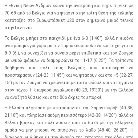
Η Εθνική Νέων Ανδρών έκανε την ανατροπή και πήρε τη νίκη με
70-68 από το Βέλγιο για να φτάσει στην τρίτη θέση της τελικής
κατάταξης στο Ευρωμπάσκετ U20 στον σημερινό μικρό τελικό
στην Γκντίνια.
Το Βέλγιο μπήκε στο παιχνίδι με ένα 6-0 (1’40’’), αλλά η εικόνα
ανατράπηκε γρήγορα με τον Παρασκευόπουλο να ευστοχεί για το
8-9 (6’), να συνεχίζει να συνεισφέρει επιθετικά και τον Ζούγρη
με «γκολ φάουλ» να διαμορφώνει το 11-17 (6’25’’). Τα τρίποντα
βοήθησαν και πάλι τους Βέλγους που κατάφεραν να
προσπεράσουν (24-23, 11’45’’) και να φτάσουν και στο +5 (32-27,
15’) με τον Ζούγρη να χρεώνεται με τρίτο φάουλ και να πηγαίνει
στον πάγκο. Η διαφορά μεγάλωσε (40-29, 19’30’’) με την Ελλάδα
να αναζητά λύσεις και στις δύο άκρες του παρκέ.
Η Ελλάδα πλησίασε με «τετράποντο» του Σαμοντούροβ (40-35,
21’10’’) και πλησίασε ακόμη περισσότερο (42-38, 14’20’’), αλλά οι
Βέλγοι βρήκαν και πάλι λύσεις από τα 6μ75 με την ελληνική
ομάδα να μην μπορεί να αποφύγει το λάθο (48-40, 26’20’’). Η
διαφορά μειώθηκε με την έναρξη της τέταρτης περιόδου από