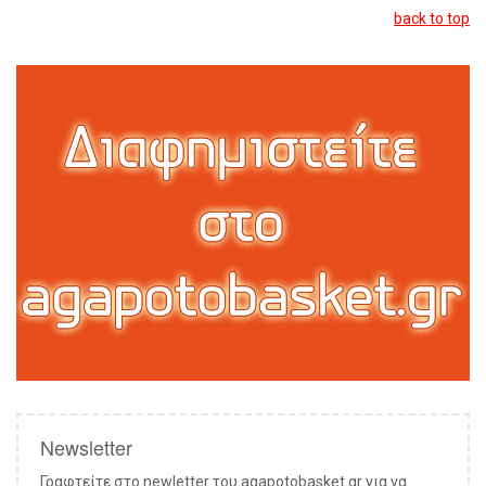
back to top
Newsletter
Γραφτείτε στο newletter του agapotobasket.gr για να