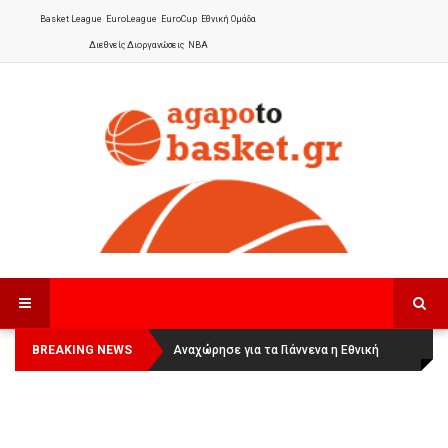
Basket League
EuroLeague
EuroCup
Εθνική Ομάδα
Διεθνείς Διοργανώσεις
NBA
BREAKING NEWS
Οι Πάνθηρες Καβάλας στην Women
Αναχώρησε για τα Γιάννενα η Εθνική
Basketball League 1
Γυναικών
: