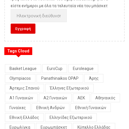
είστε ενήμεροι με όλα τα τελευταία νέα του μπάσκετ
Tags Cloud
Basket League
EuroCup
Euroleague
Olympiacos
Panathinaikos OPAP
Άρης
Άρτεμις Σπανού
Έλληνες Εξωτερικού
Α1 Γυναικών
Α2 Γυναικών
ΑΕΚ
Αθηναικός
Γυναίκες
Εθνική Ανδρών
Εθνική Γυναικών
Εθνική Ελλάδος
Ελληνίδες Εξωτερικού
Ευρωλίγκα
Ευρωμπάσκετ
Κύπελλο Ελλάδας