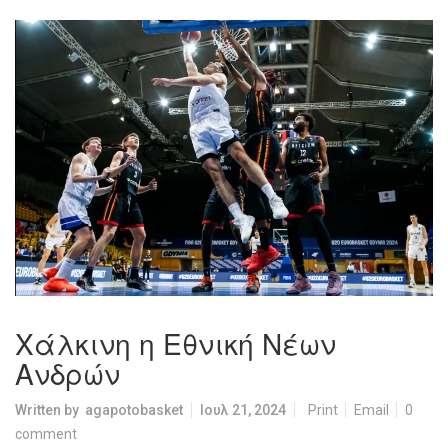
Χάλκινη η Εθνική Νέων
Ανδρών
Written by
agapotobasket
Ιουλ 21, 2024
Print
Email
0
comment