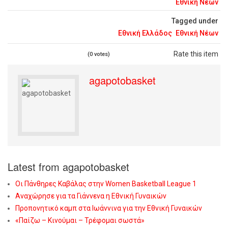
Εθνική Νέων
Tagged under
Εθνική Ελλάδος
Εθνική Νέων
Rate this item
(0 votes)
agapotobasket
Latest from agapotobasket
Οι Πάνθηρες Καβάλας στην Women Basketball League 1
Αναχώρησε για τα Γιάννενα η Εθνική Γυναικών
Προπονητικό καμπ στα Ιωάννινα για την Εθνική Γυναικών
«Παίζω – Κινούμαι – Τρέφομαι σωστά»