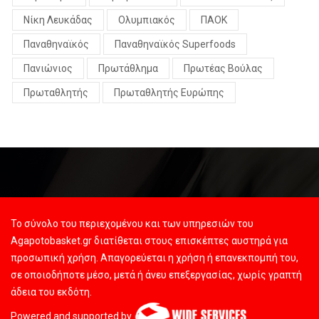
Νίκη Λευκάδας
Ολυμπιακός
ΠΑΟΚ
Παναθηναϊκός
Παναθηναϊκός Superfoods
Πανιώνιος
Πρωτάθλημα
Πρωτέας Βούλας
Πρωταθλητής
Πρωταθλητής Ευρώπης
Το σύνολο του περιεχομένου και των υπηρεσιών του
Agapotobasket.gr διατίθεται στους επισκέπτες αυστηρά για
προσωπική χρήση. Απαγορεύεται η χρήση ή επανεκπομπή του,
σε οποιοδήποτε μέσο, μετά ή άνευ επεξεργασίας, χωρίς γραπτή
άδεια του εκδότη.
Powered and supported by