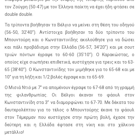
τον Ζούγρη (50-47) με τον Έλληνα παίκτη να έχει ήδη φτάσει σε
double double.
Τα τρίποντα βοήθησαν το Βέλγιο να μείνει στη θέση του οδηγού
(56-50, 32’40”). Αντίστοιχα βοήθησαν τα δύο τρίποντο του
Μπουντούρη και ο Κωνσταντινίδης ακολούθησε για να δώσει
και πάλι προβάδισμα στην Ελλάδα (56-57, 34’20”) και με σουτ
τριών πόντων έγραψε το 60-60 (35’10”). Ο Καρακώστας, ο
οποίος είχε σιωπήσει επιθετικά, ευστόχησε για τρεις και το 63-
65 (38’40”). Ο Κωνσταντινίδης τον μιμήθηκε για το 65-68 και με
10” για τη λήξη και 1/2 βολές έγραψε και το 65-69.
Ο Μισιά Ντιό με 7” να απομένουν έγραψε το 67-68 από τη γραμμή
της φιλανθρωπίας. Οι Βέλγοι έκαναν το φάουλ στον
Κωνσταντινίδη στα 3” να διαμορφώνει το 67-70. Με δέκατα του
δευτερολέπτου για το τέλος ο Μπουντούρης έκανε το φάουλ
στον Τέμερμαν που ευστόχησε στην πρώτη βολή, έχασε την
δεύτερη και η Ελλάδα έφτασε στη νίκη και στο χάλκινο
μετάλλιο!