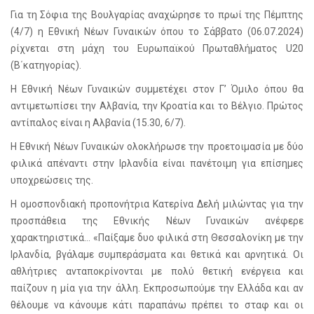
Για τη Σόφια της Βουλγαρίας αναχώρησε το πρωί της Πέμπτης
(4/7) η Εθνική Νέων Γυναικών όπου το Σάββατο (06.07.2024)
ρίχνεται στη μάχη του Ευρωπαϊκού Πρωταθλήματος U20
(Β΄κατηγορίας).
Η Εθνική Νέων Γυναικών συμμετέχει στον Γ’ Όμιλο όπου θα
αντιμετωπίσει την Αλβανία, την Κροατία και το Βέλγιο. Πρώτος
αντίπαλος είναι η Αλβανία (15.30, 6/7).
Η Εθνική Νέων Γυναικών ολοκλήρωσε την προετοιμασία με δύο
φιλικά απέναντι στην Ιρλανδία είναι πανέτοιμη για επίσημες
υποχρεώσεις της.
Η ομοσπονδιακή προπονήτρια Κατερίνα Δελή μιλώντας για την
προσπάθεια της Εθνικής Νέων Γυναικών ανέφερε
χαρακτηριστικά… «Παίξαμε δυο φιλικά στη Θεσσαλονίκη με την
Ιρλανδία, βγάλαμε συμπεράσματα και θετικά και αρνητικά. Οι
αθλήτριες ανταποκρίνονται με πολύ θετική ενέργεια και
παίζουν η μία για την άλλη. Εκπροσωπούμε την Ελλάδα και αν
θέλουμε να κάνουμε κάτι παραπάνω πρέπει το σταφ και οι