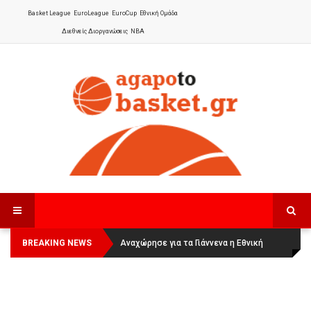
Basket League
EuroLeague
EuroCup
Εθνική Ομάδα
Διεθνείς Διοργανώσεις
NBA
BREAKING NEWS
Οι Πάνθηρες Καβάλας στην Women
Αναχώρησε για τα Γιάννενα η Εθνική
Basketball League 1
Γυναικών
: