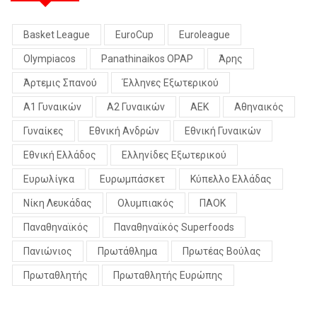
Basket League
EuroCup
Euroleague
Olympiacos
Panathinaikos OPAP
Άρης
Άρτεμις Σπανού
Έλληνες Εξωτερικού
Α1 Γυναικών
Α2 Γυναικών
ΑΕΚ
Αθηναικός
Γυναίκες
Εθνική Ανδρών
Εθνική Γυναικών
Εθνική Ελλάδος
Ελληνίδες Εξωτερικού
Ευρωλίγκα
Ευρωμπάσκετ
Κύπελλο Ελλάδας
Νίκη Λευκάδας
Ολυμπιακός
ΠΑΟΚ
Παναθηναϊκός
Παναθηναϊκός Superfoods
Πανιώνιος
Πρωτάθλημα
Πρωτέας Βούλας
Πρωταθλητής
Πρωταθλητής Ευρώπης