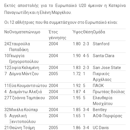
Εκτός αποστολής για το Ευρωπαϊκό U20 έμειναν η Κατερίνα
Παναγιωτίδη και η Ελένη Μαργέλου.
Οι 12 αθλήτριες που θα συμμετάσχουν στο Ευρωπαϊκό είναι:
No
Ονοματεπώνυμο
Έτος
Ύψος
Θέση
Ομάδα
γέννησης
24
Σταυρούλα
2004
1.80
2-3
Stanford
Παπαδάκη
10
Γεωργία
2004
1.90
4-5
Santa Clara
Γρηγοροπούλου
12
Σοφία Κελεμένη
2004
1.83
2-3
San Jose State
7
Δόμνα Μάντζου
2005
1.72
1
Πιερικός
Αρχέλαος
11
Εύα Κουμαντσιώτου
2004
1.92
5
ΠΑΟΚ
4
Διαμάντω Αλεξιά
2004
1.87
4
Πρωτέας Βούλας
27
Τζοάννα Ταμπάκου
2004
1.95
5
Ελευθερία
Μοσχάτου
32
Μικέλα Κούπερ
2004
1.85
3-4
Bentley
5
Αγγελική
2004
1.65
1
ΑΟΦ Πορφύρας
Ξενιτοπούλου
21
Θεώνη Τσάμη
2005
1.86
3-4
UC Davis