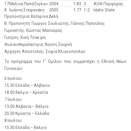
17
Μελίνα Παπάζογλου
2004
1.83
3
ΑΟΦ Πορφύρας
8
Ιωάννα Στεφανάκη
2005
1.77
1-2
Idaho State
Προπονήτρια: Κατερίνα Δελή
Β. Προπονητή: Γιώργος Σουλιώτης, Γιάννης Παπούλης
Γυμναστής: Κώστας Μασούρας
Γιατρός: Κική Τσακίρη
Φυσικοθεραπεύτρια: Λούση Ζουρνή
Αρχηγός Αποστολής: Σοφία Κλιγκοπούλου
Το πρόγραμμα του Γ’ Ομίλου που συμμετέχει η Εθνική Νέων
Γυναικών
6 Ιουλίου
15.30 Ελλάδα – Αλβανία
18.00 Βέλγιο – Κροατία
7 Ιουλίου
13.00 Αλβανία – Βέλγιο
20.30 Κροατία – Ελλάδα
8 Ιουλίου
15.30 Ελλάδα – Βέλγιο