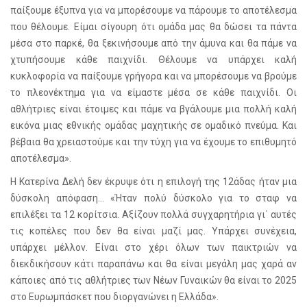
παίξουμε έξυπνα για να μπορέσουμε να πάρουμε το αποτέλεσμα
που θέλουμε. Είμαι σίγουρη ότι ομάδα μας θα δώσει τα πάντα
μέσα στο παρκέ, θα ξεκινήσουμε από την άμυνα και θα πάμε να
χτυπήσουμε κάθε παιχνίδι. Θέλουμε να υπάρχει καλή
κυκλοφορία να παίξουμε γρήγορα και να μπορέσουμε να βρούμε
το πλεονέκτημα για να είμαστε μέσα σε κάθε παιχνίδι. Οι
αθλήτριες είναι έτοιμες και πάμε να βγάλουμε μια πολλή καλή
εικόνα μιας εθνικής ομάδας μαχητικής σε ομαδικό πνεύμα. Και
βέβαια θα χρειαστούμε και την τύχη για να έχουμε το επιθυμητό
αποτέλεσμα».
Η Κατερίνα Δελή δεν έκρυψε ότι η επιλογή της 12άδας ήταν μια
δύσκολη απόφαση… «Ήταν πολύ δύσκολο για το σταφ να
επιλέξει τα 12 κορίτσια. Αξίζουν πολλά συγχαρητήρια γι΄ αυτές
τις κοπέλες που δεν θα είναι μαζί μας. Υπάρχει συνέχεια,
υπάρχει μέλλον. Είναι στο χέρι όλων των παικτριών να
διεκδικήσουν κάτι παραπάνω και θα είναι μεγάλη μας χαρά αν
κάποιες από τις αθλήτριες των Νέων Γυναικών θα είναι το 2025
στο Ευρωμπάσκετ που διοργανώνει η Ελλάδα».