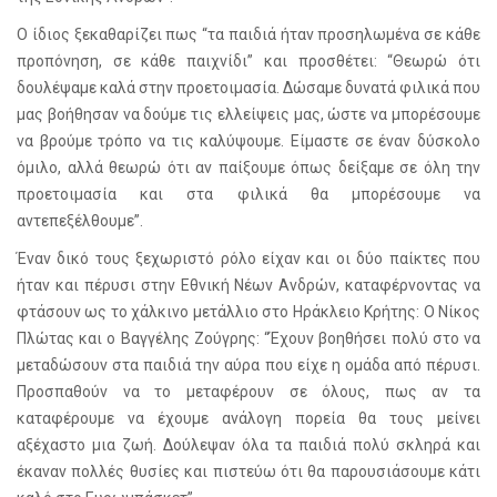
Ο ίδιος ξεκαθαρίζει πως “τα παιδιά ήταν προσηλωμένα σε κάθε
προπόνηση, σε κάθε παιχνίδι” και προσθέτει: “Θεωρώ ότι
δουλέψαμε καλά στην προετοιμασία. Δώσαμε δυνατά φιλικά που
μας βοήθησαν να δούμε τις ελλείψεις μας, ώστε να μπορέσουμε
να βρούμε τρόπο να τις καλύψουμε. Είμαστε σε έναν δύσκολο
όμιλο, αλλά θεωρώ ότι αν παίξουμε όπως δείξαμε σε όλη την
προετοιμασία και στα φιλικά θα μπορέσουμε να
αντεπεξέλθουμε”.
Έναν δικό τους ξεχωριστό ρόλο είχαν και οι δύο παίκτες που
ήταν και πέρυσι στην Εθνική Νέων Ανδρών, καταφέρνοντας να
φτάσουν ως το χάλκινο μετάλλιο στο Ηράκλειο Κρήτης: Ο Νίκος
Πλώτας και ο Βαγγέλης Ζούγρης: “Έχουν βοηθήσει πολύ στο να
μεταδώσουν στα παιδιά την αύρα που είχε η ομάδα από πέρυσι.
Προσπαθούν να το μεταφέρουν σε όλους, πως αν τα
καταφέρουμε να έχουμε ανάλογη πορεία θα τους μείνει
αξέχαστο μια ζωή. Δούλεψαν όλα τα παιδιά πολύ σκληρά και
έκαναν πολλές θυσίες και πιστεύω ότι θα παρουσιάσουμε κάτι