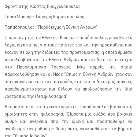
Φροντιστής: Κώστας Ευαγγελόπουλος
Team Manager: Γιώργος Κυριακόπουλος
Παπαδόπουλος: “Παράδειγμα η Εθνική Ανδρών”
Ο προπονητής της Εθνικής, Κώστας Παπαδόπουλος, μόνο θετικά
λόγια είχε να πει για τους παίκτες του και την προσπάθεια που
έκαναν σε όλη την διάρκεια της προετοιμασίας, η οποία έμμεσα
περιελάμβανε και την Εθνική Ανδρών και την δική της επιτυχία
στο Προολυμπιακό Τουρνουά. Μια πορεία την οποία
παρακολούθησαν και οι Νέοι: “Όπως η Εθνική Ανδρών ήταν σαν
μια οικογένεια και ήταν μια ομάδα, έτσι και οι δικοί μας παίκτες
παραδειγματίστηκαν και θέλουν να ακολουθήσουν την ίδια
νοοτροπία, την ίδια φιλοσοφία”.
Ακόμη και στο πιο τεχνικό κομμάτι ο Παπαδόπουλος βρίσκει τις
ομοιότητες στην φιλοσοφία: “Είμαστε μια ομάδα που βρίσκει
ρυθμό και ενέργεια από την άμυνα και προσπαθούμε να
ανοίξουμε τον ρυθμό με βάση αυτό, ακολουθώντας τα βήματα
της Εθνικής Ανδρών”.