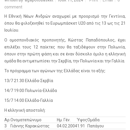
Written by
agapotobasket
Ιουλ 11, 2024
Print
Email
0
comment
Η Εθνική Νέων Ανδρών αναχωρεί με προορισμό την Γκντίνια,
όπου θα φιλοξενηθεί το Ευρωμπάσκετ U20 από τις 13 ως τις 21
Ιουλίου.
Ο ομοσπονδιακός προπονητής, Κώστας Παπαδόπουλος, έχει
επιλέξει τους 12 παίκτες που θα ταξιδέψουν στην Πολωνία,
όπουν στην πρώτη φάση και σε έναν δύσκολο όμιλο η ελληνική
ομάδα θα αντιμετωπίσει την Σερβία, την Πολωνία και την Γαλλία.
Το πρόγραμμα των αγώνων της Ελλάδας είναι το εξής:
13/7 21.30 Ελλάδα-Σερβία
14/7 19.00 Πολωνία-Ελλάδα
15/7 14.00 Ελλάδα-Γαλλία
Η ελληνική αποστολή:
Αρ.
Ονοματεπώνυμο
Ημ. Γέν.
Ύψος
Ομάδα
3
Γιάννης Καρακώστας
04.02.2004
1.91
Παπάγου