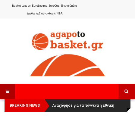
Basket League
EuroLeague
EuroCup
Εθνική Ομάδα
Διεθνείς Διοργανώσεις
NBA
BREAKING NEWS
Οι Πάνθηρες Καβάλας στην Women
Αναχώρησε για τα Γιάννενα η Εθνική
Basketball League 1
Γυναικών
: