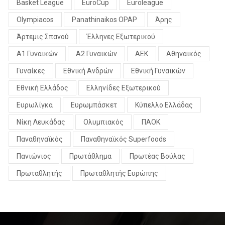
Basket League
EuroCup
Euroleague
Olympiacos
Panathinaikos OPAP
Άρης
Άρτεμις Σπανού
Έλληνες Εξωτερικού
Α1 Γυναικών
Α2 Γυναικών
ΑΕΚ
Αθηναικός
Γυναίκες
Εθνική Ανδρών
Εθνική Γυναικών
Εθνική Ελλάδος
Ελληνίδες Εξωτερικού
Ευρωλίγκα
Ευρωμπάσκετ
Κύπελλο Ελλάδας
Νίκη Λευκάδας
Ολυμπιακός
ΠΑΟΚ
Παναθηναϊκός
Παναθηναϊκός Superfoods
Πανιώνιος
Πρωτάθλημα
Πρωτέας Βούλας
Πρωταθλητής
Πρωταθλητής Ευρώπης