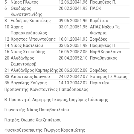
5
Νίκος Πλώτας
12.06.2004
1.96
Προμηθέας Π.
6
Θεόδωρος
20.02.2004
1.93
ΠΑΟΚ
Κωνσταντινίδης
8
Ευδόξιος Καπετάκης
09.06.2005
1.96
Καρδίτσα
10
Χάρης
03.01.2005
1.95
ΑΠΑΣ Νάξου Τα
Παρασκευόπουλος
Φανάρια
12
Χρήστος Μπουντούρης
16.01.2004
1.93
Σοφάδες
14
Νίκος Βασιλείου
03.05.2005
1.98
Προμηθέας Π.
16
Νίκος Χιτικούδης
16.05.2005
2.05
Νόρθ Καρολάινα
20
Αλεξάνδρος
20.04.2005
2.10
Παναθηναϊκός
Σαμοντούροβ
21
Αλεξάνδρος Καμπερίδης
20.06.2005
2.08
Σοφάδες
33
Απόστολος Ιωάννου
24.02.2004
2.07
Έσπερος ΓΣ Λαμίας
35
Βαγγέλης Ζούγρης
14.10.2004
2.02
Περιστέρι
Προπονητής: Κωνσταντίνος Παπαδόπουλος
Β. Προπονητή: Δημήτρης Γκόφας, Γρηγόρης Γιάσσαρης
Γυμναστής: Νίκος Παπαβασιλείου
Γιατρός: Θωμάς Χατζηπέτρου
Φυσικοθεραπευτής: Γιώργος Κοροπιώτης