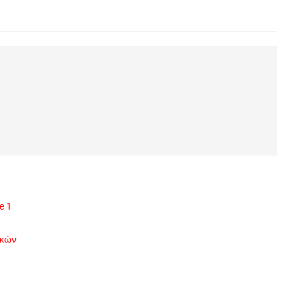
e 1
ικών