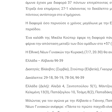
άμυνα έχτισε μια διαφορά 37 πόντων επιτρέποντας σ
Έτρεξε ένα επιμέρους 27-1 κλείνοντας το δεκάλεπτο μ
πόντους αντίστοιχα στο α’ημίχρονο.
Η διαφορά όσο περνούσε ο χρόνος μεγάλωνε με την Ελλ
περιόδου.
Ένα καλάθι της Μικέλα Κούπερ έφερε τη διαφορά πάνω
φέρνει την απόσταση μεταξύ των δύο ομάδων στο +57 (91-
Η Εθνική Νέων Γυναικών την Κυριακή (7/7, 20.30) θα αν
Ελλάδα – Αλβανία 96-39
Διαιτητές: Βλάοβιτς (Σερβία), Στούπερ (Ελβετία), Γκεορ
Δεκάλεπτα: 29-18, 56-19, 78-34, 96-39
Ελλάδα (Δελή): Αλεξιά 4, Ξενιτοπούλου 5(1), Μάντζο
Κελεμένη 13(3), Παπάζογλου 10, Τσάμη 8(2), Παπαδάκη
Μιλώντας για τον αγώνα με την Αλβανία ο Γιάννης Πα
Νέων Γυναικών ανέφερε: «Πάντα το πρώτο παιχνίδι είναι