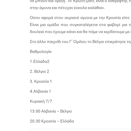
να μπουν και όρεξη. Το πρώτο ματς είναι ο καθρέφτης
στην άμυνα και πέτυχαν εύκολα καλάθια».
Οσον αφορά στον αυριανό αγώνα με την Κροατία είπε: «Α
Είναι μια ομάδα που συγκαταλέγεται στα φαβορί για 
δουλειά που έχουμε κάνει και θα πάμε να κερδίσουμε με ό
Στο άλλο παιχνίδι του Γ’ Ομίλου το Βέλγιο επικράτησε τ
Βαθμολογία
1.Ελλάδα2
2. Βέλγιο 2
3. Κροατία 1
4.Αλβανία 1
Κυριακή 7/7
13.00 Αλβανία – Βέλγιο
20.30 Κροατία – Ελλάδα