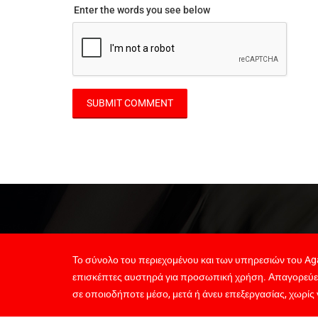
Enter the words you see below
Το σύνολο του περιεχομένου και των υπηρεσιών του Aga
επισκέπτες αυστηρά για προσωπική χρήση. Απαγορεύε
σε οποιοδήποτε μέσο, μετά ή άνευ επεξεργασίας, χωρίς 