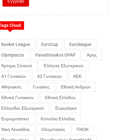
Tags Cloud
Basket League
EuroCup
Euroleague
Olympiacos
Panathinaikos OPAP
Άρης
Άρτεμις Σπανού
Έλληνες Εξωτερικού
Α1 Γυναικών
Α2 Γυναικών
ΑΕΚ
Αθηναικός
Γυναίκες
Εθνική Ανδρών
Εθνική Γυναικών
Εθνική Ελλάδος
Ελληνίδες Εξωτερικού
Ευρωλίγκα
Ευρωμπάσκετ
Κύπελλο Ελλάδας
Νίκη Λευκάδας
Ολυμπιακός
ΠΑΟΚ