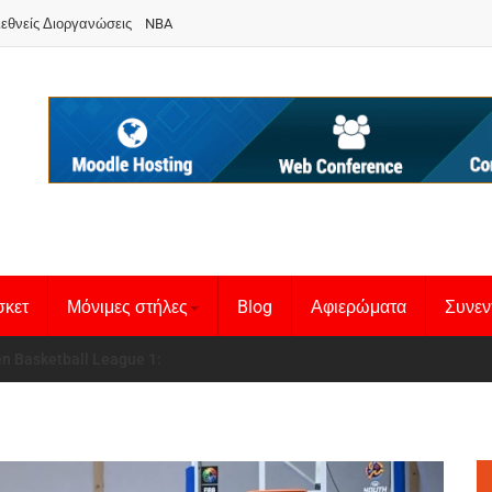
ιεθνείς Διοργανώσεις
NBA
σκετ
Μόνιμες στήλες
Blog
Αφιερώματα
Συνεν
 Basketball League 1
θνική Γυναικών
: