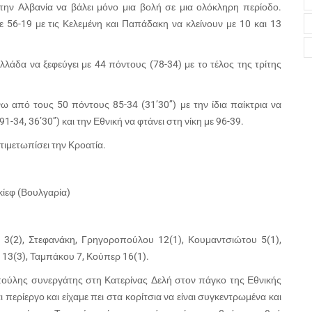
την Αλβανία να βάλει μόνο μια βολή σε μια ολόκληρη περίοδο.
ε 56-19 με τις Κελεμένη και Παπάδακη να κλείνουν με 10 και 13
άδα να ξεφεύγει με 44 πόντους (78-34) με το τέλος της τρίτης
 από τους 50 πόντους 85-34 (31’30’’) με την ίδια παίκτρια να
34, 36’30’’) και την Εθνική να φτάνει στη νίκη με 96-39.
τιμετωπίσει την Κροατία.
γκίεφ (Βουλγαρία)
υ 3(2), Στεφανάκη, Γρηγοροπούλου 12(1), Κουμαντσιώτου 5(1),
 13(3), Ταμπάκου 7, Κούπερ 16(1).
πούλης συνεργάτης στη Κατερίνας Δελή στον πάγκο της Εθνικής
 περίεργο και είχαμε πει στα κορίτσια να είναι συγκεντρωμένα και