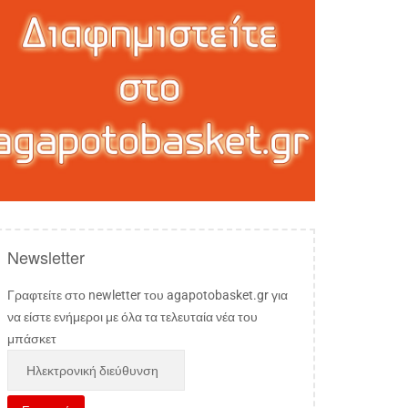
Newsletter
Γραφτείτε στο newletter του agapotobasket.gr για
να είστε ενήμεροι με όλα τα τελευταία νέα του
μπάσκετ