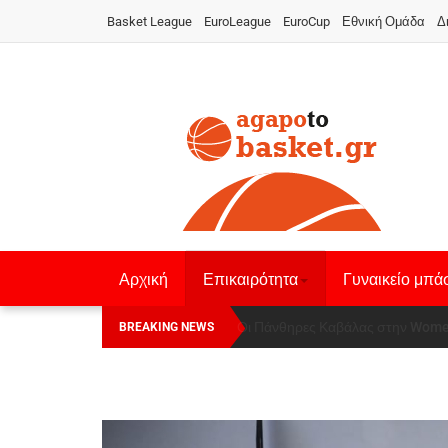
Basket League
EuroLeague
EuroCup
Εθνική Ομάδα
Δ
Αρχική
Επικαιρότητα
Γυναικείο μπά
Οι Πάνθηρες Καβάλας στην Women
Αναχώρησε για τα Γιάννενα η Ε
BREAKING NEWS