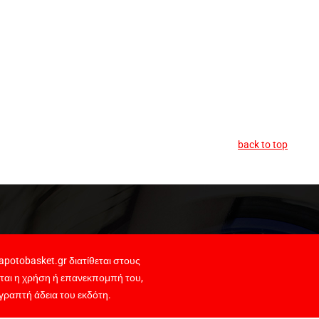
back to top
potobasket.gr διατίθεται στους
ται η χρήση ή επανεκπομπή του,
γραπτή άδεια του εκδότη.