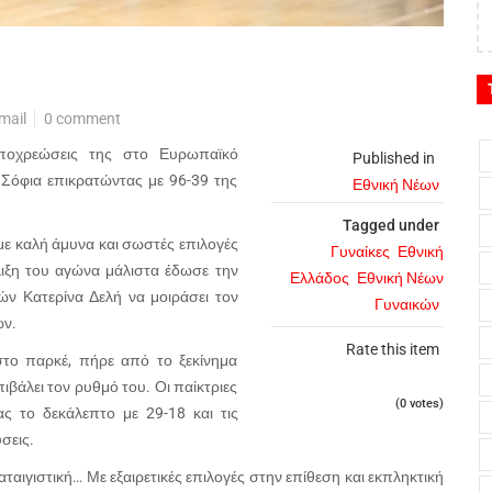
mail
0 comment
υποχρεώσεις της στο Ευρωπαϊκό
Published in
 Σόφια επικρατώντας με 96-39 της
Εθνική Νέων
Tagged under
ε καλή άμυνα και σωστές επιλογές
Γυναίκες
Εθνική
λιξη του αγώνα μάλιστα έδωσε την
Ελλάδος
Εθνική Νέων
ών Κατερίνα Δελή να μοιράσει τον
Γυναικών
ων.
Rate this item
το παρκέ, πήρε από το ξεκίνημα
ιβάλει τον ρυθμό του. Οι παίκτριες
(0 votes)
ας το δεκάλεπτο με 29-18 και τις
σεις.
αιγιστική… Με εξαιρετικές επιλογές στην επίθεση και εκπληκτική