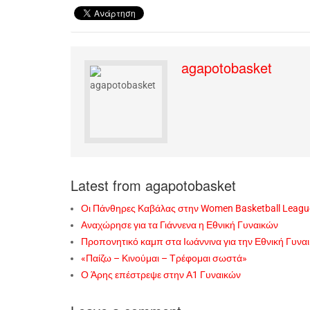
agapotobasket
Latest from agapotobasket
Οι Πάνθηρες Καβάλας στην Women Basketball Leagu
Αναχώρησε για τα Γιάννενα η Εθνική Γυναικών
Προπονητικό καμπ στα Ιωάννινα για την Εθνική Γυνα
«Παίζω – Κινούμαι – Τρέφομαι σωστά»
Ο Άρης επέστρεψε στην Α1 Γυναικών