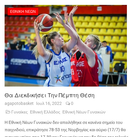
ΕΘΝΙΚΉ ΝΈΩΝ
Θα Διεκδικήσει Την Πέμπτη Θέση
agapotobasket
Ιουλ 16, 2022
0
Γυναίκες
Εθνική Ελλάδος
Εθνική Νέων Γυναικών
Η Εθνική Νέων Γυναικών δεν απειλήθηκε σε κανένα σημείο του
παιχνιδιού, επικράτησε 78-53 της Νορβηγίας και αύριο (17/7) θα