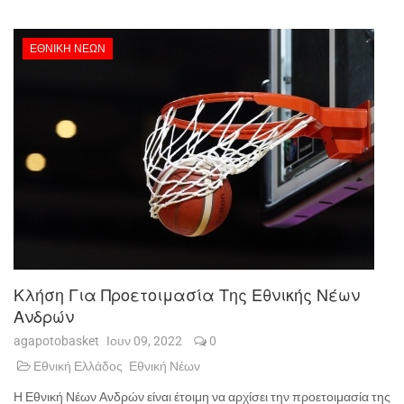
ΕΘΝΙΚΉ ΝΈΩΝ
Κλήση Για Προετοιμασία Της Εθνικής Νέων
Ανδρών
agapotobasket
Ιουν 09, 2022
0
Εθνική Ελλάδος
Εθνική Νέων
Η Εθνική Νέων Ανδρών είναι έτοιμη να αρχίσει την προετοιμασία της