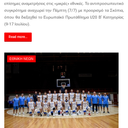
επίσημες αναμετρήσεις στις «μικρές» εθνικές. Το αντιπροσωπευτικό
συγκρότημα αναχωρεί την Πέμπτη (7/7) με προορισμό τα Σκόπια,
όπου θα διεξαχθεί το Ευρωπαϊκό Πρωτάθλημα U20 Β’ Κατηγορίας
(9-17 Ιουλίου).
Read more...
ΕΘΝΙΚΉ ΝΈΩΝ