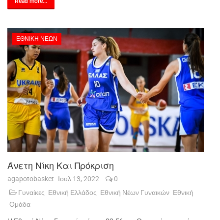
Read more...
ΕΘΝΙΚΉ ΝΈΩΝ
Άνετη Νίκη Και Πρόκριση
agapotobasket
Ιουλ 13, 2022
0
Γυναίκες
Εθνική Ελλάδος
Εθνική Νέων Γυναικών
Εθνική
Ομάδα