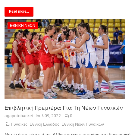
Read more...
ΕΘΝΙΚΉ ΝΈΩΝ
Επιβλητική Πρεμιέρα Για Τη Νέων Γυναικών
agapotobasket
Ιουλ 09, 2022
0
Γυναίκες
Εθνική Ελλάδος
Εθνική Νέων Γυναικών
Με μία άνετη νίκη επί της Αλβανίας έκανε πρεμιέρα στο Ευρωπαϊκό