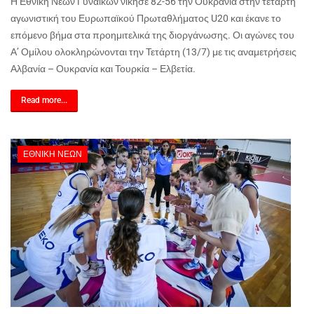
Η Εθνική Νέων Γυναικών νίκησε 82-56 την Ουκρανία στην τέταρτη
αγωνιστική του Ευρωπαϊκού Πρωταθλήματος U20 και έκανε το
επόμενο βήμα στα προημιτελικά της διοργάνωσης. Οι αγώνες του
Α’ Ομίλου ολοκληρώνονται την Τετάρτη (13/7) με τις αναμετρήσεις
Αλβανία – Ουκρανία και Τουρκία – Ελβετία.
Read more...
ΕΘΝΙΚΉ ΝΈΩΝ