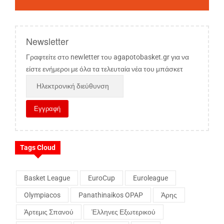
Newsletter
Γραφτείτε στο newletter του agapotobasket.gr για να
είστε ενήμεροι με όλα τα τελευταία νέα του μπάσκετ
Tags Cloud
Basket League
EuroCup
Euroleague
Olympiacos
Panathinaikos OPAP
Άρης
Άρτεμις Σπανού
Έλληνες Εξωτερικού