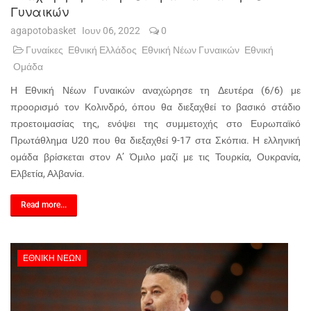
Γυναικών
agapotobasket
Ιουν 06, 2022
0
Γυναίκες
Εθνική Ελλάδος
Εθνική Νέων Γυναικών
Εθνική
Ομάδα
Η Εθνική Νέων Γυναικών αναχώρησε τη Δευτέρα (6/6) με
προορισμό τον Κολινδρό, όπου θα διεξαχθεί το βασικό στάδιο
προετοιμασίας της, ενόψει της συμμετοχής στο Ευρωπαϊκό
Πρωτάθλημα U20 που θα διεξαχθεί 9-17 στα Σκόπια. Η ελληνική
ομάδα βρίσκεται στον Α’ Όμιλο μαζί με τις Τουρκία, Ουκρανία,
Ελβετία, Αλβανία.
Read more...
ΕΘΝΙΚΉ ΝΈΩΝ