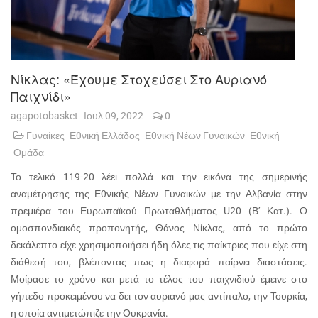
Νίκλας: «Έχουμε Στοχεύσει Στο Αυριανό
Παιχνίδι»
agapotobasket
Ιουλ 09, 2022
0
Γυναίκες
Εθνική Ελλάδος
Εθνική Νέων Γυναικών
Εθνική
Ομάδα
Το τελικό 119-20 λέει πολλά και την εικόνα της σημερινής
αναμέτρησης της Εθνικής Νέων Γυναικών με την Αλβανία στην
πρεμιέρα του Ευρωπαϊκού Πρωταθλήματος U20 (Β’ Κατ.). Ο
ομοσπονδιακός προπονητής, Θάνος Νίκλας, από το πρώτο
δεκάλεπτο είχε χρησιμοποιήσει ήδη όλες τις παίκτριες που είχε στη
διάθεσή του, βλέποντας πως η διαφορά παίρνει διαστάσεις.
Μοίρασε το χρόνο και μετά το τέλος του παιχνιδιού έμεινε στο
γήπεδο προκειμένου να δει τον αυριανό μας αντίπαλο, την Τουρκία,
η οποία αντιμετώπιζε την Ουκρανία.