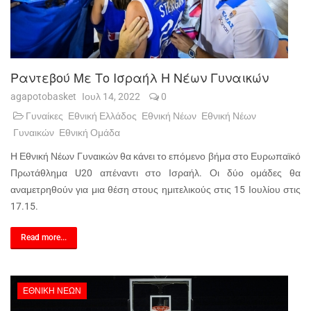
Ραντεβού Με Το Ισραήλ Η Νέων Γυναικών
agapotobasket
Ιουλ 14, 2022
0
Γυναίκες
Εθνική Ελλάδος
Εθνική Νέων
Εθνική Νέων
Γυναικών
Εθνική Ομάδα
Η Εθνική Νέων Γυναικών θα κάνει το επόμενο βήμα στο Ευρωπαϊκό
Πρωτάθλημα U20 απέναντι στο Ισραήλ. Οι δύο ομάδες θα
αναμετρηθούν για μια θέση στους ημιτελικούς στις 15 Ιουλίου στις
17.15.
Read more...
ΕΘΝΙΚΉ ΝΈΩΝ