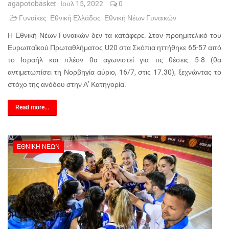
agapotobasket
Ιουλ 15, 2022
0
Γυναίκες
Εθνική Ελλάδος
Εθνική Νέων Γυναικών
Η Εθνική Νέων Γυναικών δεν τα κατάφερε. Στον προημιτελικό του
Ευρωπαϊκού Πρωταθλήματος U20 στα Σκόπια ηττήθηκε 65-57 από
το Ισραήλ και πλέον θα αγωνιστεί για τις θέσεις 5-8 (θα
αντιμετωπίσει τη Νορβηγία αύριο, 16/7, στις 17.30), ξεχνώντας το
στόχο της ανόδου στην Α’ Κατηγορία.
Read more...
ΕΘΝΙΚΉ ΝΈΩΝ