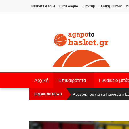
Basket League
EuroLeague
EuroCup
Εθνική Ομάδα
Δ
Αρχική
Επικαιρότητα
Γυναικείο μπά
Οι Πάνθηρες Καβάλας στην Women
Αναχώρησε για τα Γιάννενα η Ε
BREAKING NEWS