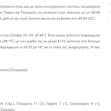
ατζηλεοντή ήταν εκεί με πέντε συνεχόμενους πόντους και μαζεμένα
ις Πρίφτη και Πολυμένη να μπαίνουν στην εξίσωση ως το 38-40
λ, μαζί με την πολύ δυνατή άμυνα για να φτάσει στο 49-43 (32’).
 στην Ελλάδα (51-53, 35’40”). Ένα ακόμη τρίποντο διαμόρφωσε
-56 (38’10”) με την ομάδα της να μετρά 6/15 τρίποντα στο δεύτερο
 διαμόρφωσε το 63-57 με 19” για το τέλος της αναμέτρησης. H νίκη
τσένκο (Ουκρανία)
8 (13ρ.), Πολυμένη 11 (2), Πρίφτη 7 (1), Σακελλαρίου 9 (1),
 Στεργάκη