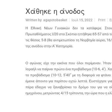
Χάθηκε η άνοδος
Written by
agapotobasket
Ιουλ 15, 2022
Print
E
Η Εθνική Νέων Γυναικών δεν τα κατάφερε. Στον
Πρωταθλήματος U20 στα Σκόπια ηττήθηκε 65-57 από το 
τις θέσεις 5-8 (θα αντιμετωπίσει τη Νορβηγία αύριο, 16
της ανόδου στην Α’ Κατηγορία.
Ο αγώνας είχε την εικόνα που όλοι περίμεναν. Ήταν
Ισραήλ να παίρνει πρώτο ένα προβάδισμα (10-6, 4’). Χ
το προβάδισμα (10-12, 5’40’’ με τη διαφορά να φτάνει 
έμεινε άποντο για περίπου οχτώ λεπτά. Ευστόχησε για τ
πέρα έδειχνε να ξαναβρίσκει το δρόμο του για να ο
ημιχρόνου, μετρώντας 4/15 τρίποντα, την ώρα που η ελ