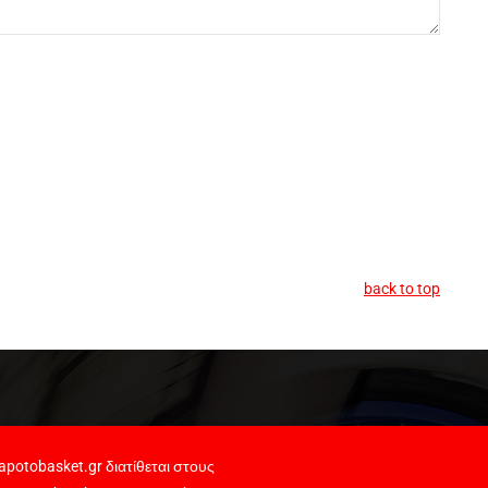
back to top
potobasket.gr διατίθεται στους