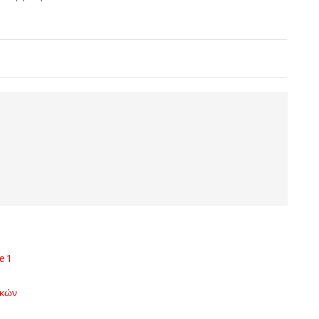
e 1
ικών