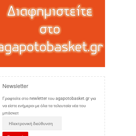
Newsletter
Γραφτείτε στο newletter του agapotobasket.gr για
να είστε ενήμεροι με όλα τα τελευταία νέα του
μπάσκετ