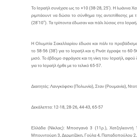
Το Ισραήλ συνέχισε ως το +10 (38-28, 25’). Η Ιωάννα Χ
ριμπάουντ να δώσει το σύνθημα της αντεπίθεσης με τ
(28’10’’). Τα τρίποντα έδωσαν και πάλι λύσεις στο Ισραή
Η Ολυμπία Σακελλαρίου έδωσε και πάλι το προβάδισμα
το 58-56 (38′) για το Ισραήλ και η Ρινάτ έγραψε το 60
μισό. Το έβδομο σφράγισε και τη νίκη του Ισραήλ, αφού
για το Ισραήλ ήρθε με το τελικό 65-57.
Διαιτητές: Λανγκόφσκι (Πολωνία), Σταν (Ρουμανία), Ντο
Δεκάλεπτα: 12-18, 28-26, 44-43, 65-57
Ελλάδα (Νίκλας): Μποσγανά 3 (11ρ.), Χατζηλεοντή 1
Μπουντούρη 3, Δερμιτζάκη, Γούλα 4, Παπαδοπούλου 2,