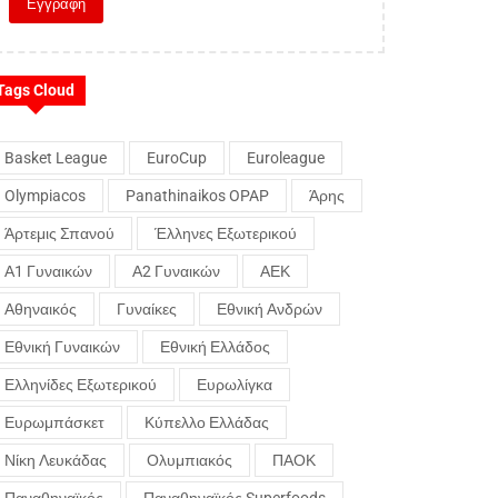
Tags Cloud
Basket League
EuroCup
Euroleague
Olympiacos
Panathinaikos OPAP
Άρης
Άρτεμις Σπανού
Έλληνες Εξωτερικού
Α1 Γυναικών
Α2 Γυναικών
ΑΕΚ
Αθηναικός
Γυναίκες
Εθνική Ανδρών
Εθνική Γυναικών
Εθνική Ελλάδος
Ελληνίδες Εξωτερικού
Ευρωλίγκα
Ευρωμπάσκετ
Κύπελλο Ελλάδας
Νίκη Λευκάδας
Ολυμπιακός
ΠΑΟΚ