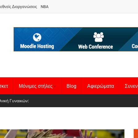
ιεθνείς Διοργανώσεις
NBA
σκετ
Μόνιμες στήλες
Blog
Αφιερώματα
Συνεν
 Basketball League 1
θνική Γυναικών
: