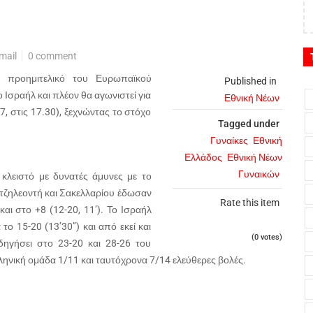
mail
0 comment
 προημιτελικό του Ευρωπαϊκού
Published in
Ισραήλ και πλέον θα αγωνιστεί για
Εθνική Νέων
/7, στις 17.30), ξεχνώντας το στόχο
Tagged under
Γυναίκες
Εθνική
Ελλάδος
Εθνική Νέων
Γυναικών
 κλειστό με δυνατές άμυνες με το
ατζηλεοντή και Σακελλαρίου έδωσαν
Rate this item
και στο +8 (12-20, 11’). Το Ισραήλ
ο 15-20 (13’30’’) και από εκεί και
(0 votes)
δηγήσει στο 23-20 και 28-26 του
ληνική ομάδα 1/11 και ταυτόχρονα 7/14 ελεύθερες βολές.