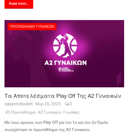
Read more...
ΠΡΩΤΆΘΛΗΜΑ ΓΥΝΑΙΚΏΝ
Τα Αποτελέσματα Play Off Της A2 Γυναικών
agapotobasket
Μαρ 20, 2025
0
Πρωτάθλημα
Α2 Γυναικών
Γυναίκες
Με τους αγώνες των Play Off για τον 1ο και τον 2ο Όμιλο
συνεχίστηκε το πρωτάθλημα της Α2 Γυναικών.