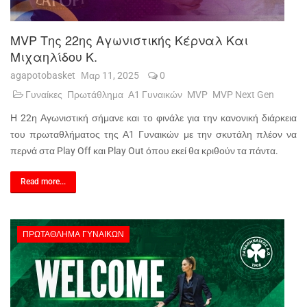
MVP Της 22ης Αγωνιστικής Κέρναλ Και
Μιχαηλίδου Κ.
agapotobasket
Μαρ 11, 2025
0
Γυναίκες
Πρωτάθλημα
Α1 Γυναικών
MVP
MVP Next Gen
Η 22η Αγωνιστική σήμανε και το φινάλε για την κανονική διάρκεια
του πρωταθλήματος της Α1 Γυναικών με την σκυτάλη πλέον να
περνά στα Play Off και Play Out όπου εκεί θα κριθούν τα πάντα.
Read more...
ΠΡΩΤΆΘΛΗΜΑ ΓΥΝΑΙΚΏΝ