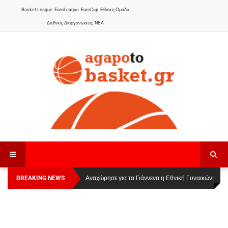
Basket League
EuroLeague
EuroCup
Εθνική Ομάδα
Διεθνείς Διοργανώσεις
NBA
BREAKING NEWS
Οι Πάνθηρες Καβάλας στην Women Basketball
Αναχώρησε για τα Γιάννενα η Εθνική Γυναικών
:
League 1