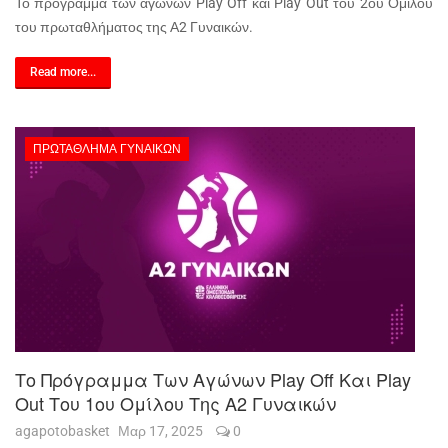
Το πρόγραμμα των αγώνων Play Off και Play Out του 2ου Ομίλου
του πρωταθλήματος της Α2 Γυναικών.
Read more...
ΠΡΩΤΆΘΛΗΜΑ ΓΥΝΑΙΚΏΝ
Το Πρόγραμμα Των Αγώνων Play Off Και Play
Out Του 1ου Ομίλου Της Α2 Γυναικών
agapotobasket
Μαρ 17, 2025
0