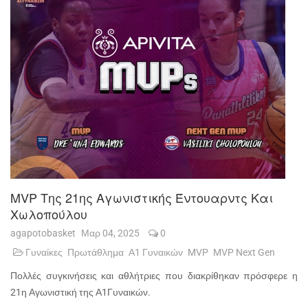
MVP Της 21ης Αγωνιστικής Έντουαρντς Και
Χωλοπούλου
agapotobasket
Μαρ 04, 2025
0
Γυναίκες
Πρωτάθλημα
Α1 Γυναικών
MVP
MVP Next Gen
Πολλές συγκινήσεις και αθλήτριες που διακρίθηκαν πρόσφερε η
21η Αγωνιστική της Α1Γυναικών.