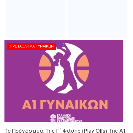
ΠΡΩΤΆΘΛΗΜΑ ΓΥΝΑΙΚΏΝ
Το Πρόγραμμα Της Γ΄ Φάσης (Play Offs) Της Α1