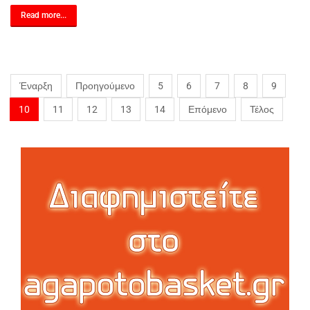
Read more...
Έναρξη
Προηγούμενο
5
6
7
8
9
10
11
12
13
14
Επόμενο
Τέλος