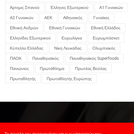
Άρτεμις Σπανού
Έλληνες Εξωτερικού
Α1 Γυναικών
Α2 Γυναικών
ΑΕΚ
Αθηναικός
Γυναίκες
Εθνική Ανδρών
Εθνική Γυναικών
Εθνική Ελλάδος
Ελληνίδες Εξωτερικού
Ευρωλίγκα
Ευρωμπάσκετ
Κύπελλο Ελλάδας
Νίκη Λευκάδας
Ολυμπιακός
ΠΑΟΚ
Παναθηναϊκός
Παναθηναϊκός Superfoods
Πανιώνιος
Πρωτάθλημα
Πρωτέας Βούλας
Πρωταθλητής
Πρωταθλητής Ευρώπης
Το σύνολο του περιεχομένου και των υπηρεσιών του