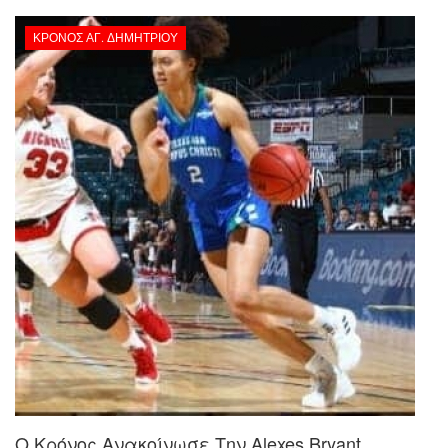
ΚΡΌΝΟΣ ΑΓ. ΔΗΜΗΤΡΊΟΥ
Ο Κρόνος Ανακοίνωσε Την Alexes Bryant