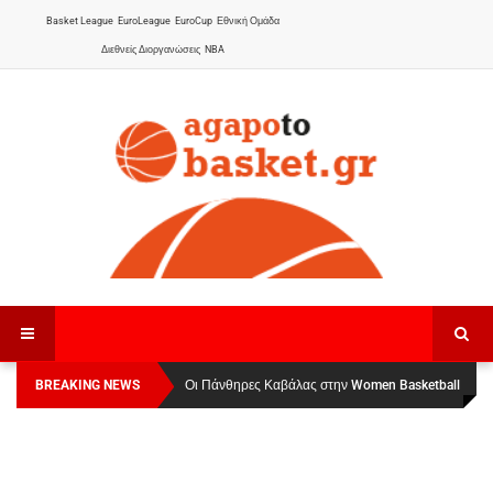
Basket League
EuroLeague
EuroCup
Εθνική Ομάδα
Διεθνείς Διοργανώσεις
NBA
BREAKING NEWS
Οι Πάνθηρες Καβάλας στην Women Basketball
Αναχώρησε για τα Γιάννενα η Εθνική Γυναικών
:
League 1