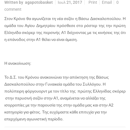
Written by
agapotobasket
Ιουλ 21, 2017
Print
Email
0
comment
Στον Κρόνο θα αγωνίζεται τη νέα σεζόν η Βάσω Δασκαλοπούλου. Η
ομάδα του Αγίου Δημητρίου πρόσθεσε στο ρόστερ της την πρώτη
Ελληνίδα σκόρερ της περσινής Α1 δείχνοντας με τις κινήσεις της ότι
η επάνοδος στην Α1 θέλει να είναι άμεση.
Η ανακοίνωση:
Το Δ.Σ. του Κρόνου ανακοινώνει την απόκτηση της Βάσως
Δασκαλοπούλου στην Γυναικεία ομάδα του Συλλόγου. Η
πολύπειρη φόργουορντ με τον τίτλο της πρώτης Ελληνίδας σκόρερ
στην περυσινή σεζόν στην Α1, αναμένεται να αλλάξει της
ισορροπίες με την παρουσία της στην ομάδα μας και στην Α2
κατηγορία για φέτος. Της ευχόμαστε κάθε επιτυχία για την
επερχόμενη αγωνιστική περίοδο.