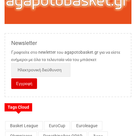
Newsletter
Γραφτείτε στο newletter του agapotobasket.gr για να είστε
ενήμεροι με όλα τα τελευταία νέα του μπάσκετ
Tags Cloud
Basket League
EuroCup
Euroleague
Olympiacos
Panathinaikos OPAP
Άρης