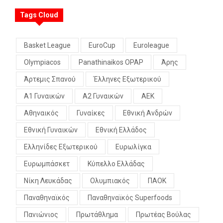
Tags Cloud
Basket League
EuroCup
Euroleague
Olympiacos
Panathinaikos OPAP
Άρης
Άρτεμις Σπανού
Έλληνες Εξωτερικού
Α1 Γυναικών
Α2 Γυναικών
ΑΕΚ
Αθηναικός
Γυναίκες
Εθνική Ανδρών
Εθνική Γυναικών
Εθνική Ελλάδος
Ελληνίδες Εξωτερικού
Ευρωλίγκα
Ευρωμπάσκετ
Κύπελλο Ελλάδας
Νίκη Λευκάδας
Ολυμπιακός
ΠΑΟΚ
Παναθηναϊκός
Παναθηναϊκός Superfoods
Πανιώνιος
Πρωτάθλημα
Πρωτέας Βούλας