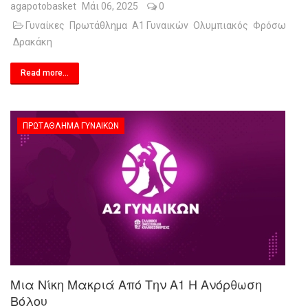
agapotobasket
Μάι 06, 2025
0
Γυναίκες
Πρωτάθλημα
Α1 Γυναικών
Ολυμπιακός
Φρόσω
Δρακάκη
Read more...
ΠΡΩΤΆΘΛΗΜΑ ΓΥΝΑΙΚΏΝ
Μια Νίκη Μακριά Από Την Α1 Η Ανόρθωση
Βόλου