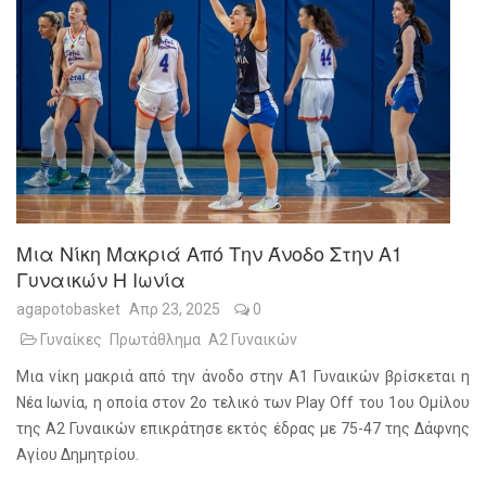
Μια Νίκη Μακριά Από Την Άνοδο Στην Α1
Γυναικών Η Ιωνία
agapotobasket
Απρ 23, 2025
0
Γυναίκες
Πρωτάθλημα
Α2 Γυναικών
Μια νίκη μακριά από την άνοδο στην Α1 Γυναικών βρίσκεται η
Νέα Ιωνία, η οποία στον 2ο τελικό των Play Off του 1ου Ομίλου
της Α2 Γυναικών επικράτησε εκτός έδρας με 75-47 της Δάφνης
Αγίου Δημητρίου.