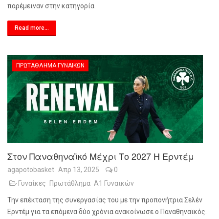
παρέμειναν στην κατηγορία.
Read more...
ΠΡΩΤΆΘΛΗΜΑ ΓΥΝΑΙΚΏΝ
Στον Παναθηναϊκό Μέχρι Το 2027 Η Ερντέμ
agapotobasket
Απρ 13, 2025
0
Γυναίκες
Πρωτάθλημα
Α1 Γυναικών
Την επέκταση της συνεργασίας του με την προπονήτρια Σελέν
Ερντέμ για τα επόμενα δύο χρόνια ανακοίνωσε ο Παναθηναϊκός.