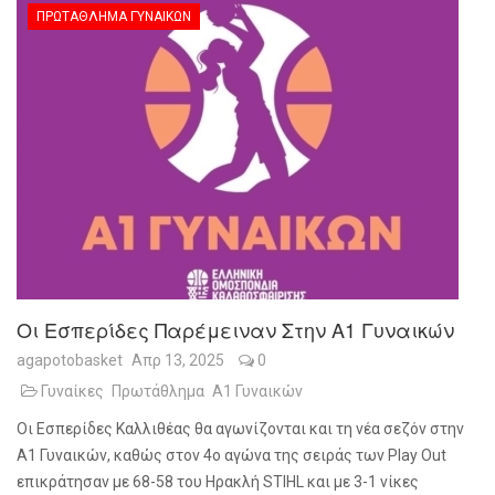
ΠΡΩΤΆΘΛΗΜΑ ΓΥΝΑΙΚΏΝ
Οι Εσπερίδες Παρέμειναν Στην Α1 Γυναικών
agapotobasket
Απρ 13, 2025
0
Γυναίκες
Πρωτάθλημα
Α1 Γυναικών
Οι Εσπερίδες Καλλιθέας θα αγωνίζονται και τη νέα σεζόν στην
Α1 Γυναικών, καθώς στον 4ο αγώνα της σειράς των Play Out
επικράτησαν με 68-58 του Ηρακλή STIHL και με 3-1 νίκες