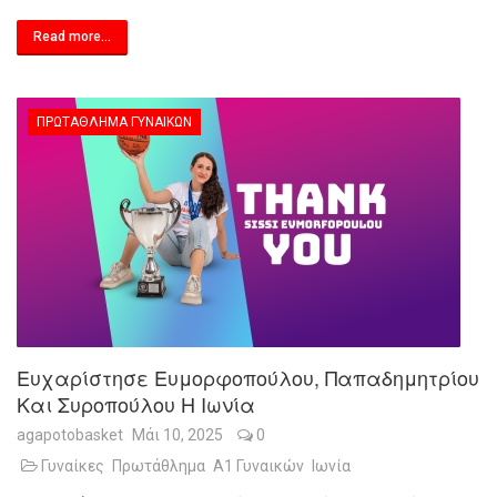
Read more...
ΠΡΩΤΆΘΛΗΜΑ ΓΥΝΑΙΚΏΝ
Ευχαρίστησε Ευμορφοπούλου, Παπαδημητρίου
Και Συροπούλου Η Ιωνία
agapotobasket
Μάι 10, 2025
0
Γυναίκες
Πρωτάθλημα
Α1 Γυναικών
Ιωνία