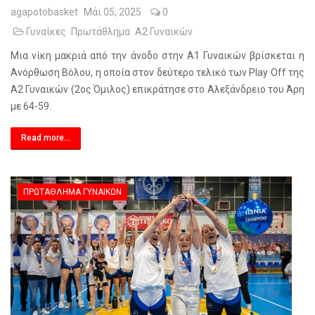
agapotobasket
Μάι 05, 2025
0
Γυναίκες
Πρωτάθλημα
Α2 Γυναικών
Μια νίκη μακριά από την άνοδο στην Α1 Γυναικών βρίσκεται η
Ανόρθωση Βόλου, η οποία στον δεύτερο τελικό των Play Off της
Α2 Γυναικών (2ος Όμιλος) επικράτησε στο Αλεξάνδρειο του Άρη
με 64-59.
Read more...
ΠΡΩΤΆΘΛΗΜΑ ΓΥΝΑΙΚΏΝ