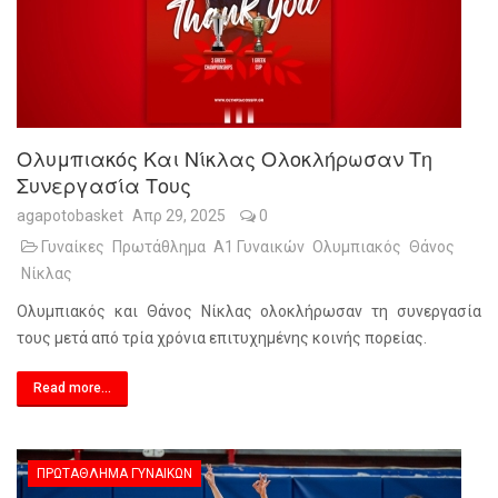
Ολυμπιακός Και Νίκλας Ολοκλήρωσαν Τη
Συνεργασία Τους
agapotobasket
Απρ 29, 2025
0
Γυναίκες
Πρωτάθλημα
Α1 Γυναικών
Ολυμπιακός
Θάνος
Νίκλας
Ολυμπιακός και Θάνος Νίκλας ολοκλήρωσαν τη συνεργασία
τους μετά από τρία χρόνια επιτυχημένης κοινής πορείας.
Read more...
ΠΡΩΤΆΘΛΗΜΑ ΓΥΝΑΙΚΏΝ