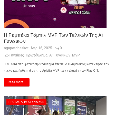
Η Ρεμπέκα Τόμπιν MVP Των Τελικών Της Α1
Γυναικών
agapotobasket
Απρ 16, 2025
0
Γυναίκες
Πρωτάθλημα
Α1 Γυναικών
MVP
Η αυλαία στο φετινό πρωτάθλημα έπεσε, ο Ολυμπιακός κατέκτησε τον
τίτλο και ήρθε η ώρα της Apivita MVP των τελικών των Play Off.
Read more...
ΠΡΩΤΆΘΛΗΜΑ ΓΥΝΑΙΚΏΝ