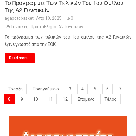
Το Πρόγραμμα Των Τελικών Του 1ου Oμίλου
Της Α2 Γυναικών
agapotobasket
Απρ 10, 2025
0
Γυναίκες
Πρωτάθλημα
Α2 Γυναικών
Το πρόγραμμα των τελικών του 1ου oμίλου της Α2 Γυναικών
έγινε γνωστό από την ΕΟΚ.
Read more...
Έναρξη
Προηγούμενο
3
4
5
6
7
8
9
10
11
12
Επόμενο
Τέλος