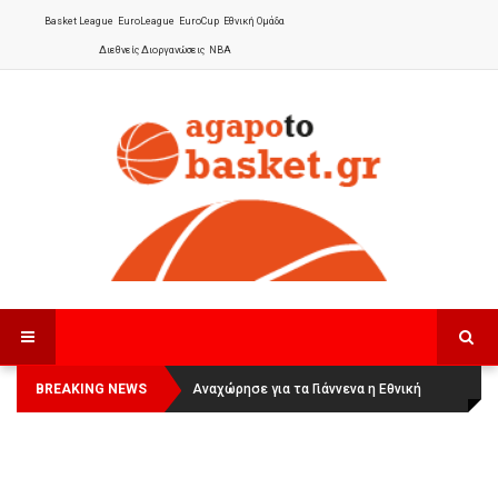
Basket League
EuroLeague
EuroCup
Εθνική Ομάδα
Διεθνείς Διοργανώσεις
NBA
BREAKING NEWS
Οι Πάνθηρες Καβάλας στην Women
Αναχώρησε για τα Γιάννενα η Εθνική
Basketball League 1
Γυναικών
: