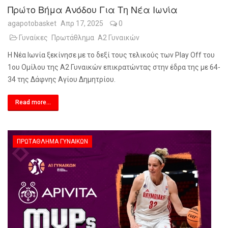
Πρώτο Βήμα Ανόδου Για Τη Νέα Ιωνία
agapotobasket
Απρ 17, 2025
0
Γυναίκες
Πρωτάθλημα
Α2 Γυναικών
Η Νέα Ιωνία ξεκίνησε με το δεξί τους τελικούς των Play Off του
1ου Ομίλου της Α2 Γυναικών επικρατώντας στην έδρα της με 64-
34 της Δάφνης Αγίου Δημητρίου.
Read more...
ΠΡΩΤΆΘΛΗΜΑ ΓΥΝΑΙΚΏΝ