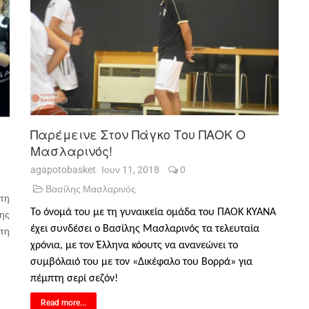
Παρέμεινε Στον Πάγκο Του ΠΑΟΚ Ο
Μασλαρινός!
agapotobasket
Ιουν 11, 2018
0
Βασίλης Μασλαρινός
τη
Το όνομά του με τη γυναικεία ομάδα του ΠΑΟΚ ΚΥΑΝΑ
ης
έχει συνδέσει ο Βασίλης Μασλαρινός τα τελευταία
 τη
χρόνια, με τον Έλληνα κόουτς να ανανεώνει το
συμβόλαιό του με τον «Δικέφαλο του Βορρά» για
πέμπτη σερί σεζόν!
Read more...