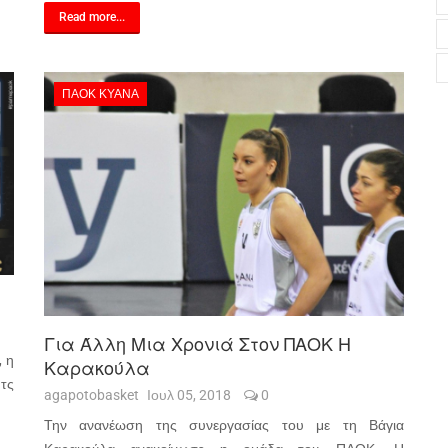
Read more...
ΠΑΟΚ ΚΥΑΝΑ
Για Άλλη Μια Χρονιά Στον ΠΑΟΚ Η
, η
Καρακούλα
τς
agapotobasket
Ιουλ 05, 2018
0
Την ανανέωση της συνεργασίας του με τη Βάγια