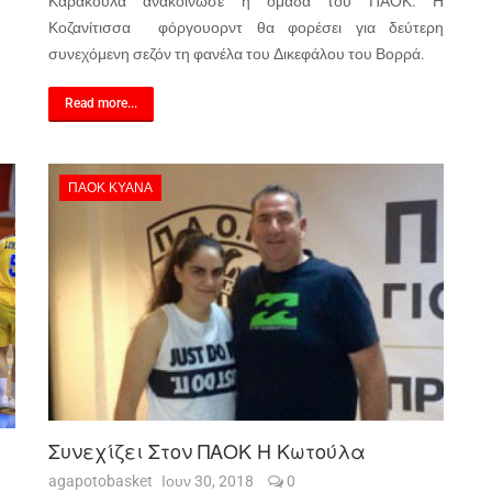
Καρακούλα ανακοίνωσε η ομάδα του ΠΑΟΚ. Η
Κοζανίτισσα φόργουορντ θα φορέσει για δεύτερη
συνεχόμενη σεζόν τη φανέλα του Δικεφάλου του Βορρά.
Read more...
ΠΑΟΚ ΚΥΑΝΑ
Συνεχίζει Στον ΠΑΟΚ Η Κωτούλα
agapotobasket
Ιουν 30, 2018
0