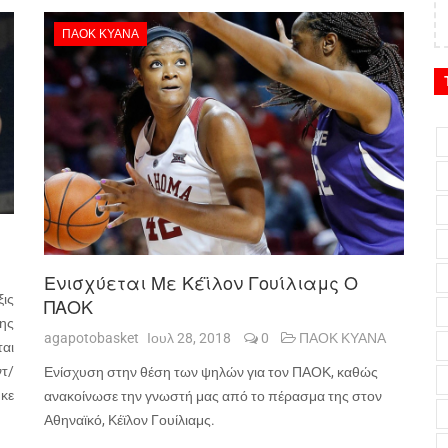
ΠΑΟΚ ΚΥΑΝΑ
Ενισχύεται Με Κέϊλον Γουίλιαμς Ο
ις
ΠΑΟΚ
ης
agapotobasket
Ιουλ 28, 2018
0
ΠΑΟΚ ΚΥΑΝΑ
ται
τ/
Ενίσχυση στην θέση των ψηλών για τον ΠΑΟΚ, καθώς
κε
ανακοίνωσε την γνωστή μας από το πέρασμα της στον
Αθηναϊκό, Κέϊλον Γουίλιαμς.