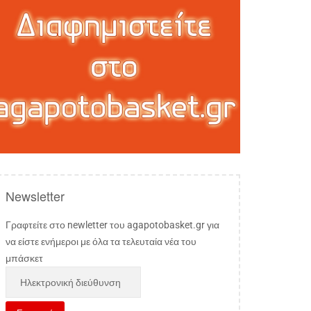
Newsletter
Γραφτείτε στο newletter του agapotobasket.gr για
να είστε ενήμεροι με όλα τα τελευταία νέα του
μπάσκετ