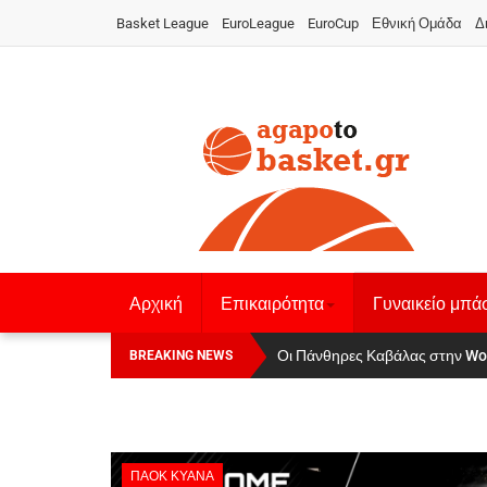
Basket League
EuroLeague
EuroCup
Εθνική Ομάδα
Δ
Αρχική
Επικαιρότητα
Γυναικείο μπά
Οι Πάνθηρες Καβάλας στην Women
Αναχώρησε για τα Γιάννενα η Ε
BREAKING NEWS
ΠΑΟΚ ΚΥΑΝΑ