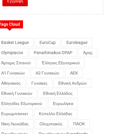
Tags Cloud
Basket League
EuroCup
Euroleague
Olympiacos
Panathinaikos OPAP
Άρης
Άρτεμις Σπανού
Έλληνες Εξωτερικού
Α1 Γυναικών
Α2 Γυναικών
ΑΕΚ
Αθηναικός
Γυναίκες
Εθνική Ανδρών
Εθνική Γυναικών
Εθνική Ελλάδος
Ελληνίδες Εξωτερικού
Ευρωλίγκα
Ευρωμπάσκετ
Κύπελλο Ελλάδας
Νίκη Λευκάδας
Ολυμπιακός
ΠΑΟΚ