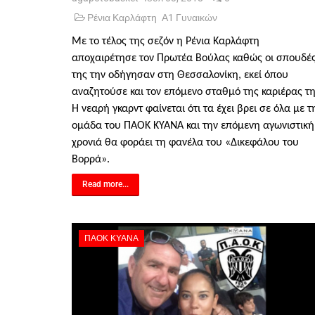
Ρένια Καρλάφτη
Α1 Γυναικών
Με το τέλος της σεζόν η Ρένια Καρλάφτη
αποχαιρέτησε τον Πρωτέα Βούλας καθώς οι σπουδέ
της την οδήγησαν στη Θεσσαλονίκη, εκεί όπου
αναζητούσε και τον επόμενο σταθμό της καριέρας τη
Η νεαρή γκαρντ φαίνεται ότι τα έχει βρει σε όλα με τ
ομάδα του ΠΑΟΚ ΚΥΑΝΑ και την επόμενη αγωνιστική
χρονιά θα φοράει τη φανέλα του «Δικεφάλου του
Βορρά».
Read more...
ΠΑΟΚ ΚΥΑΝΑ