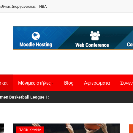
ιεθνείς Διοργανώσεις
NBA
σκετ
Μόνιμες στήλες
Blog
Αφιερώματα
Συνεν
 Basketball League 1
θνική Γυναικών
:
ΠΑΟΚ ΚΥΑΝΑ