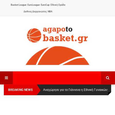
Basket League
EuroLeague
EuroCup
Εθνική Ομάδα
Διεθνείς Διοργανώσεις
NBA
BREAKING NEWS
Οι Πάνθηρες Καβάλας στην Women Basketball
Αναχώρησε για τα Γιάννενα η Εθνική Γυναικών
:
League 1