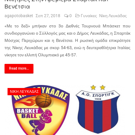
Βενέτσια
agapotobasket
Σεπ 27, 2018
0
Γυναίκες
Νίκη Λευκάδας
«Με το δεξί» μπήκαν στο 3ο Διεθνές Τουρνουά Μπάσκετ που
συνδιοργανώνει ο Σύλλογός μας και ο Δήμος Λευκάδας, η Σπαρτάκ
Μόσχας Περιχώρων και η Βενέτσια. Η ρωσική ομάδα επικράτησε
της Νίκης Λευκάδας με σκορ 54-63, ενώ η δευτεραθλήτρια Ιταλίας
νίκησε τον ελλιπή Ολυμπιακό με 45-57.
Read more...
ΝΊΚΗ ΛΕΥΚΆΔΑΣ