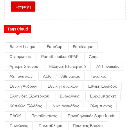
Tags Cloud
Basket League
EuroCup
Euroleague
Olympiacos
Panathinaikos OPAP
Άρης
Άρτεμις Σπανού
Έλληνες Εξωτερικού
Α1 Γυναικών
Α2 Γυναικών
ΑΕΚ
Αθηναικός
Γυναίκες
Εθνική Ανδρών
Εθνική Γυναικών
Εθνική Ελλάδος
Ελληνίδες Εξωτερικού
Ευρωλίγκα
Ευρωμπάσκετ
Κύπελλο Ελλάδας
Νίκη Λευκάδας
Ολυμπιακός
ΠΑΟΚ
Παναθηναϊκός
Παναθηναϊκός Superfoods
Πανιώνιος
Πρωτάθλημα
Πρωτέας Βούλας