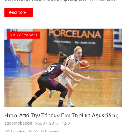
Read more...
ΝΊΚΗ ΛΕΥΚΆΔΑΣ
Ήττα Από Την Τόρουν Για Τη Νίκη Λευκάδας
agapotobasket
Νοε 07, 2018
0
Γυναίκες
Eurocup Γυναικών