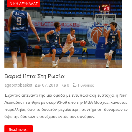
ΝΊΚΗ ΛΕΥΚΆΔΑΣ
Βαριά Ήττα Στη Ρωσία
agapotobasket
Δεκ 07, 2018
0
Γυναίκες
Έχοντας απέναντι της μια ομάδα με εντυπωσιακή ευστοχία, η Νίκη
Λευκάδας ηττήθηκε με σκορ 93-59 από την MBA Μόσχας, κάνοντας
παράλληλα, όσο το δυνατόν μεγαλύτερη, συντήρηση δυνάμεων εν
όψει της δύσκολης συνέχειας εντός των συνόρων.
Read more...