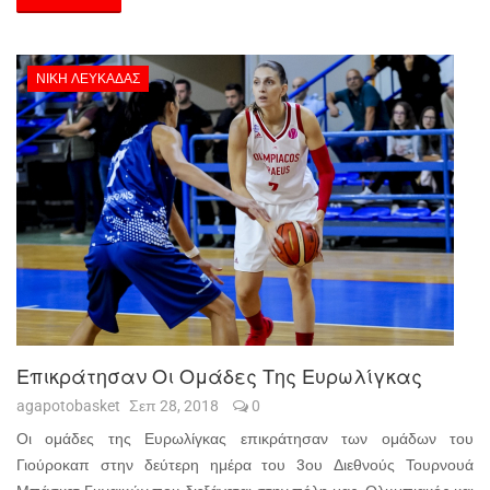
ΝΊΚΗ ΛΕΥΚΆΔΑΣ
Επικράτησαν Οι Ομάδες Της Ευρωλίγκας
agapotobasket
Σεπ 28, 2018
0
Οι ομάδες της Ευρωλίγκας επικράτησαν των ομάδων του
Γιούροκαπ στην δεύτερη ημέρα του 3ου Διεθνούς Τουρνουά