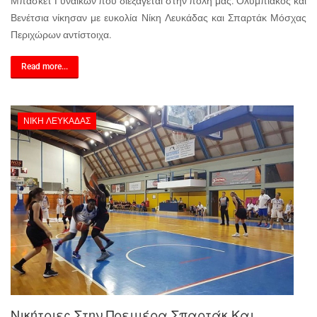
Μπάσκετ Γυναικών που διεξάγεται στην πόλη μας. Ολυμπιακός και
Βενέτσια νίκησαν με ευκολία Νίκη Λευκάδας και Σπαρτάκ Μόσχας
Περιχώρων αντίστοιχα.
Read more...
ΝΊΚΗ ΛΕΥΚΆΔΑΣ
Νικήτριες Στην Πρεμιέρα Σπαρτάκ Και