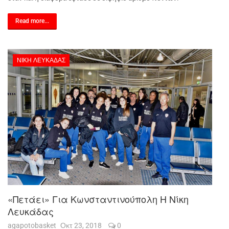
Read more...
ΝΊΚΗ ΛΕΥΚΆΔΑΣ
«Πετάει» Για Κωνσταντινούπολη Η Νίκη
Λευκάδας
agapotobasket
Οκτ 23, 2018
0