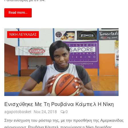
Read more...
ΝΊΚΗ ΛΕΥΚΆΔΑΣ
Ενισχύθηκε Με Τη Ρουβάνα Κάμπελ Η Νίκη
agapotobasket
Νοε 24, 2018
0
Στην ενίσχυση του ρόστερ της, με την προσθήκη της Αμερικανίδας
φόργουορντ, Ρουβάνα Κάμπελ, προχώρησε η Νίκη Λευκάδας.