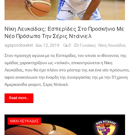
Νίκη Λευκάδας: Εσπερίδες Στο Προσκήνιο Με
Νέο Πρόσωπο Την Σέρις Ντάνιελ
agapotobasket
Δεκ 12, 2019
0
Γυναίκες
Νίκη Λευκάδας
Στον προσεχή αγώνα με τις Εσπερίδες, τον οποίο οι ιθύνοντες της
ομάδας χαρακτηρίζουν ως «τελικό», επικεντρώνεται η Νίκη
Λευκάδας, που θα έχει πλέον στο ρόστερ της και ένα νέο πρόσωπο,
αφού ανακοίνωσε την έναρξη της συνεργασίας της με την 31χρονη
Αμερικανίδα γκαρντ, Σέρις Ντάνιελ.
Read more...
ΝΊΚΗ ΛΕΥΚΆΔΑΣ