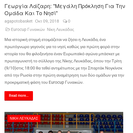
Γεωργία Λάζαρη: "Μεγάλη Πρόκληση Για Την
Ομάδα Και Το Νησί"
agapotobasket
Οκτ 09, 2018
0
Eurocup Γυναικών
Νίκη Λευκάδας
Μια ιστορική στιγμή ετοιμάζεται να ζήσει η Λευκάδα, ένα
πρωτόγνωρο γεγονός για το νησί, καθώς για πρώτη φορά στην
ιστορία του θα φιλοξενήσει έναν Ευρωπαϊκό αγώνα μπάσκετ με
πρωταγωνιστή το σύλλογο της Νίκης Λευκάδας, όπου την Τρίτη
(9/10)στις 18:00 θα τεθεί αντιμέτωπος με την Σπαρτάκ Νογκίνσκ
από την Ρωσία στην πρώτη αναμέτρηση των δύο ομάδων για την
προκριματική φάση του
Eurocup
Γυναικών.
Read more...
ΝΊΚΗ ΛΕΥΚΆΔΑΣ