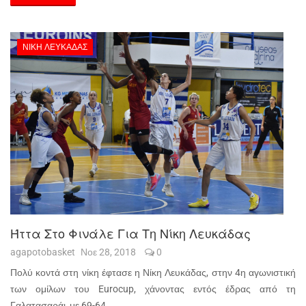
ΝΊΚΗ ΛΕΥΚΆΔΑΣ
Ήττα Στο Φινάλε Για Τη Νίκη Λευκάδας
agapotobasket
Νοε 28, 2018
0
Πολύ κοντά στη νίκη έφτασε η Νίκη Λευκάδας, στην 4η αγωνιστική
των ομίλων του Eurocup, χάνοντας εντός έδρας από τη
Γαλατασαράι, με 69-64.