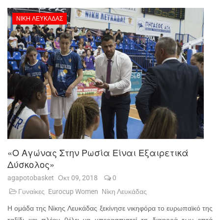
ΝΊΚΗ ΛΕΥΚΆΔΑΣ
«Ο Αγώνας Στην Ρωσία Είναι Εξαιρετικά
Δύσκολος»
agapotobasket
Οκτ 09, 2018
0
Γυναίκες
Eurocup Women
Νίκη Λευκάδας
Η ομάδα της Νίκης Λευκάδας ξεκίνησε νικηφόρα το ευρωπαϊκό της