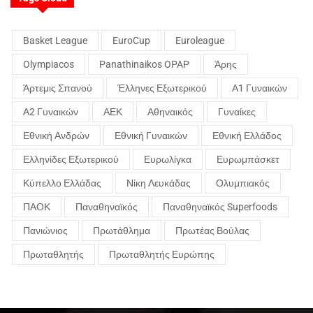
Basket League
EuroCup
Euroleague
Olympiacos
Panathinaikos OPAP
Άρης
Άρτεμις Σπανού
Έλληνες Εξωτερικού
Α1 Γυναικών
Α2 Γυναικών
ΑΕΚ
Αθηναικός
Γυναίκες
Εθνική Ανδρών
Εθνική Γυναικών
Εθνική Ελλάδος
Ελληνίδες Εξωτερικού
Ευρωλίγκα
Ευρωμπάσκετ
Κύπελλο Ελλάδας
Νίκη Λευκάδας
Ολυμπιακός
ΠΑΟΚ
Παναθηναϊκός
Παναθηναϊκός Superfoods
Πανιώνιος
Πρωτάθλημα
Πρωτέας Βούλας
Πρωταθλητής
Πρωταθλητής Ευρώπης