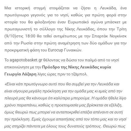
Μια ιστορική στιγμή ετοιμάζεται να ζήσει η Λευκάδα, ένα
πρωτόγνωρο γεγονός για το νησί, καθώς για πρώτη φορά στην
ιστορία του θα φιλοξενήσει έναν Ευρωπαϊκό αγώνα μπάσκετ με
πρωταγωνιστή το σύλλογο της Νίκης Λευκάδας, όπου την Τρίτη
(9/10)στις 18:00 θα τεθεί αντιμέτωπος με την Σπαρτάκ Νογκίνσκ
από την Ρωσία στην πρώτη αναμέτρηση των δύο ομάδων για την
προκριματική φάση του
Eurocup
Γυναικών.
Το
agapotobasket.gr
θέλοντας να δώσει τον παλμό από το νησί
επικοινώνησε με την
Πρόεδρο της Νίκης Λευκάδας κυρία
Γεωργία Λάζαρη
λίγες ώρες πριν το τζάμπολ.
«Είναι κάτι πρωτόγνωρο αυτό που θα συμβεί για την Λευκάδα και
είναι σίγουρα μεγάλη πρόκληση για την ομάδα μας κι εμείς από την
πλευρά μας θα κάνουμε ότι καλύτερο μπορούμε. Η ομάδα ήθελε λίγο
χρόνο παραπάνω, καθώς η προετοιμασία μας βρίσκεται σε εξέλιξη,
όμως θεωρώ πως μπορεί να ανταποκριθεί επάξια απέναντι σε αυτή
την πρόκληση. Εμείς έχουμε απαιτήσεις από τον τόπο μας και το νησί
μας στηρίζει πάντοτε με όλους τους δυνατούς τρόπους. Θεωρώ πως