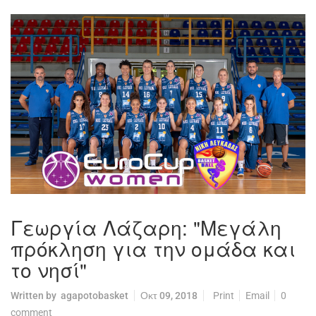
Γεωργία Λάζαρη: "Μεγάλη
πρόκληση για την ομάδα και
το νησί"
Written by
agapotobasket
Οκτ 09, 2018
Print
Email
0
comment