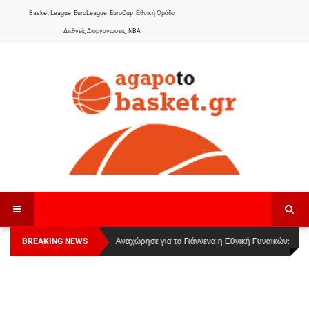
Basket League
EuroLeague
EuroCup
Εθνική Ομάδα
Διεθνείς Διοργανώσεις
NBA
BREAKING NEWS
Οι Πάνθηρες Καβάλας στην Women Basketball
Αναχώρησε για τα Γιάννενα η Εθνική Γυναικών
:
League 1