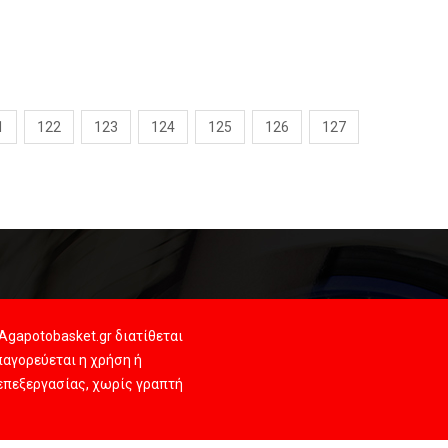
1
122
123
124
125
126
127
Agapotobasket.gr διατίθεται
αγορεύεται η χρήση ή
 επεξεργασίας, χωρίς γραπτή