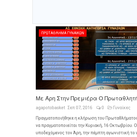
ΠΡΩΤΆΘΛΗΜΑ ΓΥΝΑΙΚΏΝ
Με Άρη Στην Πρεμιέρα Ο Πρωταθλητ
agapotobasket
Σεπ 07, 2016
0
Γυναίκες
Πραγματοποιήθηκε η κλήρωση του Πρωταθλήματος 
να πραγματοποιείται την Κυριακή, 16 Οκτωβρίου.
υποδεχόμενος τον Άρη, την πέμπτη αγωνιστική το 