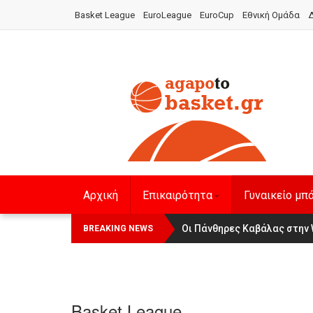
Basket League
EuroLeague
EuroCup
Εθνική Ομάδα
Δ
Αρχική
Επικαιρότητα
Γυναικείο μπ
Οι Πάνθηρες Καβάλας στην Wom
Αναχώρησε για τα Γιάννενα 
BREAKING NEWS
Basket League