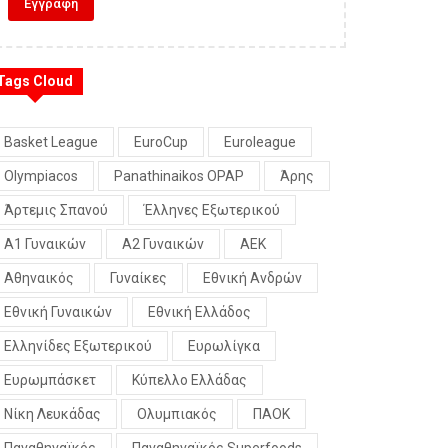
Tags Cloud
Basket League
EuroCup
Euroleague
Olympiacos
Panathinaikos OPAP
Άρης
Άρτεμις Σπανού
Έλληνες Εξωτερικού
Α1 Γυναικών
Α2 Γυναικών
ΑΕΚ
Αθηναικός
Γυναίκες
Εθνική Ανδρών
Εθνική Γυναικών
Εθνική Ελλάδος
Ελληνίδες Εξωτερικού
Ευρωλίγκα
Ευρωμπάσκετ
Κύπελλο Ελλάδας
Νίκη Λευκάδας
Ολυμπιακός
ΠΑΟΚ