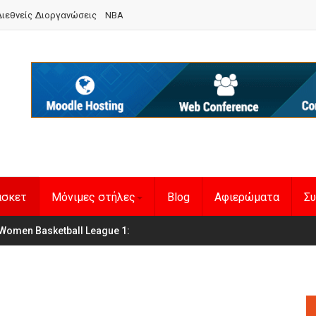
ιεθνείς Διοργανώσεις
NBA
άσκετ
Μόνιμες στήλες
Blog
Αφιερώματα
Συ
en Basketball League 1
η Εθνική Γυναικών
: