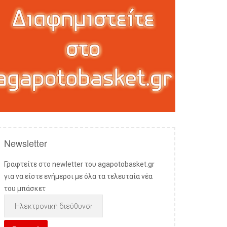
Newsletter
Γραφτείτε στο newletter του agapotobasket.gr
για να είστε ενήμεροι με όλα τα τελευταία νέα
του μπάσκετ