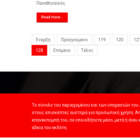
Παναθηναϊκός.
Read more...
Έναρξη
Προηγούμενο
119
120
12
128
Επόμενο
Τέλος
Το σύνολο του περιεχομένου και των υπηρεσιών του 
στους επισκέπτες αυστηρά για προσωπική χρήση. Απ
επανεκπομπή του, σε οποιοδήποτε μέσο, μετά ή άνευ
άδεια του εκδότη.