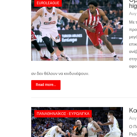
EUROLEAGUE
hi
Αυγ
Με 
προ
μεγ
επι
ανέβ
στη
αφού
αν δεν θέλουν να κινδυνέψουν.
Read more...
Κα
ΠΑΝΑΘΗΝΑΪΚΌΣ - ΕΥΡΩΛΊΓΚΑ
Αυγ
Ο Π
Ρεά