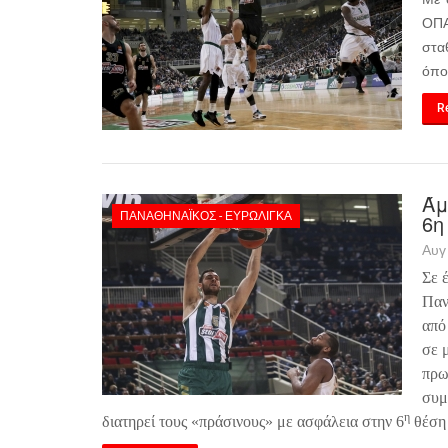
ΟΠΑ
στα
όπο
Re
Άμ
ΠΑΝΑΘΗΝΑΪΚΌΣ - ΕΥΡΩΛΊΓΚΑ
6η
Αυγ
Σε 
Παν
από
σε μ
πρω
συμ
η
διατηρεί τους «πράσινους» με ασφάλεια στην 6
θέση 