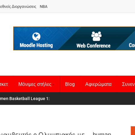
ιεθνείς Διοργανώσεις
NBA
σκετ
Μόνιμες στήλες
Blog
Αφιερώματα
Συνεν
 Basketball League 1
θνική Γυναικών
:
ιαμβευτής ο Ολυμπιακός με… human