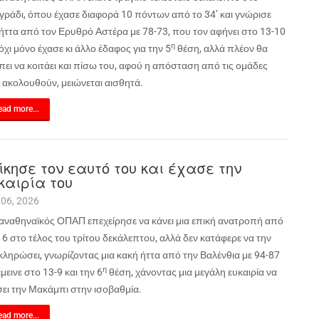
ιγράδι, όπου έχασε διαφορά 10 πόντων από το 34’ και γνώρισε
 ήττα από τον Ερυθρό Αστέρα με 78-73, που τον αφήνει στο 13-10
η
 όχι μόνο έχασε κι άλλο έδαφος για την 5
θέση, αλλά πλέον θα
ει να κοιτάει και πίσω του, αφού η απόσταση από τις ομάδες
 ακολουθούν, μειώνεται αισθητά.
ad more...
ίκησε τον εαυτό του και έχασε την
καιρία του
 06, 2026
αναθηναϊκός ΟΠΑΠ επεχείρησε να κάνει μια επική ανατροπή από
16 στο τέλος του τρίτου δεκάλεπτου, αλλά δεν κατάφερε να την
κληρώσει, γνωρίζοντας μια κακή ήττα από την Βαλένθια με 94-87
η
έμεινε στο 13-9 και την 6
θέση, χάνοντας μια μεγάλη ευκαιρία να
σει την Μακάμπι στην ισοβαθμία.
ad more...