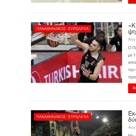
«Κ
ΠΑΝΑΘΗΝΑΪΚΌΣ - ΕΥΡΩΛΊΓΚΑ
ψη
Αυγ
Ο Π
με 1
από 
την 
προη
Re
Έκ
ΠΑΝΑΘΗΝΑΪΚΌΣ - ΕΥΡΩΛΊΓΚΑ
δύ
Αυγ
Με 