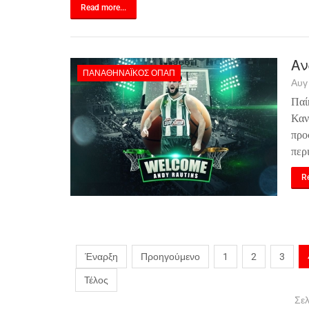
Read more...
Αν
ΠΑΝΑΘΗΝΑΪΚΌΣ ΟΠΑΠ
Αυγ
Παί
Καν
προ
περ
Re
Έναρξη
Προηγούμενο
1
2
3
Τέλος
Σελ