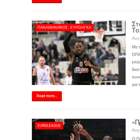
Στ
ΠΑΝΑΘΗΝΑΪΚΌΣ - ΕΥΡΩΛΊΓΚΑ
Το
Αυγ
Με τ
ΟΠΑ
επέ
δια
συν
για
Read more...
«Π
EUROLEAGUE
Αυγ
Ο Π