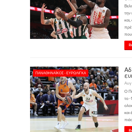
Βελ
την
και,
πρέπ
που
Re
Αδ
ΠΑΝΑΘΗΝΑΪΚΌΣ - ΕΥΡΩΛΊΓΚΑ
ευ
Αυγ
Ο Π
το -
ολο
και 
πιά
Re