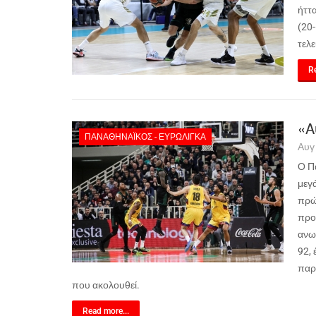
ήττα
(20-
τελε
Re
«Α
ΠΑΝΑΘΗΝΑΪΚΌΣ - ΕΥΡΩΛΊΓΚΑ
Αυγ
Ο Π
μεγ
πρώτ
προ
ανω
92, 
παρ
που ακολουθεί.
Read more...