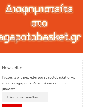
Newsletter
Γραφτείτε στο newletter του agapotobasket.gr για
να είστε ενήμεροι με όλα τα τελευταία νέα του
μπάσκετ