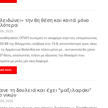
λειδώνει» την 6η θέση και κοιτά μόνο
λότερα
 06, 2026
αναθηναϊκός ΟΠΑΠ συνέχισε το νικηφόρο σερί του, επικρατώντας
00-88 της Βιλερμπάν, ανέβηκε στο 13-8, αποσπάστηκε τρεις νίκες
τις Αρμάνι και Βαλένθια και πλέον μόνο με… αυτοκτονία θα χάσει
η
6
θέση, απειλώντας πλέον με αξιώσεις την Μακάμπι που
γείται με μόλις μία νίκη διαφορά.
ad more...
ανε τη δουλειά και έχει "μαξιλαράκι"
ο νικών
 06, 2026
όπλο του την άμυνα, στο τέταρτο δεκάλεπτο, ο Παναθηναϊκός