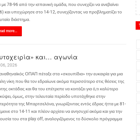
 με 78-96 από την ισπανική ομάδα, που συνεχίζει να ανεβαίνει
6) και υποχώρησε στο 14-12, συνεχίζοντας να προβληματίζει το
υταίο διάστημα.
ad more...
υτοχειρία» και… αγωνία
 06, 2026
αναθηναϊκός ΟΠΑΠ πέταξε στα «σκουπίδια» την ευκαιρία για μια
άλη νίκη που θα τον εδραίωνε ακόμα περισσότερο στις θέσεις της
ης οκτάδας και θα του επέτρεπε να κοιτάζει για ό,τι καλύτερο
κύψει, όμως, στην τελευταία περίοδο υποτάχθηκε στην
τερότητα της Μπαρτσελόνα, γνωρίζοντας εντός έδρας ήττα με 81-
έμεινε στο 14-11 και πλέον αρχίσει να ανησυχεί ακόμα και για την
ουσία του στα
play
off
, αναλογιζόμενος το δύσκολο πρόγραμμα