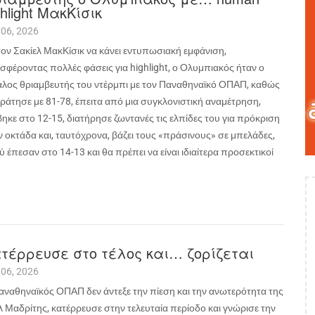
ghlight ΜακΚίσικ
 06, 2026
τον Σακίελ ΜακΚίσικ να κάνει εντυπωσιακή εμφάνιση,
σφέροντας πολλές φάσεις για
highlight
, ο Ολυμπιακός ήταν ο
άλος θριαμβευτής του ντέρμπι με τον Παναθηναϊκό ΟΠΑΠ, καθώς
κράτησε με 81-78, έπειτα από μια συγκλονιστική αναμέτρηση,
ηκε στο 12-15, διατήρησε ζωντανές τις ελπίδες του για πρόκριση
ν οκτάδα και, ταυτόχρονα, βάζει τους «πράσινους» σε μπελάδες,
 έπεσαν στο 14-13 και θα πρέπει να είναι ιδιαίτερα προσεκτικοί
τέρρευσε στο τέλος και… ζορίζεται
 06, 2026
αναθηναϊκός ΟΠΑΠ δεν άντεξε την πίεση και την ανωτερότητα της
λ Μαδρίτης, κατέρρευσε στην τελευταία περίοδο και γνώρισε την