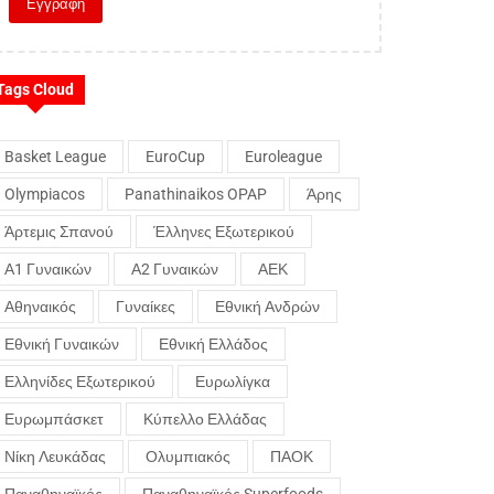
Tags Cloud
Basket League
EuroCup
Euroleague
Olympiacos
Panathinaikos OPAP
Άρης
Άρτεμις Σπανού
Έλληνες Εξωτερικού
Α1 Γυναικών
Α2 Γυναικών
ΑΕΚ
Αθηναικός
Γυναίκες
Εθνική Ανδρών
Εθνική Γυναικών
Εθνική Ελλάδος
Ελληνίδες Εξωτερικού
Ευρωλίγκα
Ευρωμπάσκετ
Κύπελλο Ελλάδας
Νίκη Λευκάδας
Ολυμπιακός
ΠΑΟΚ