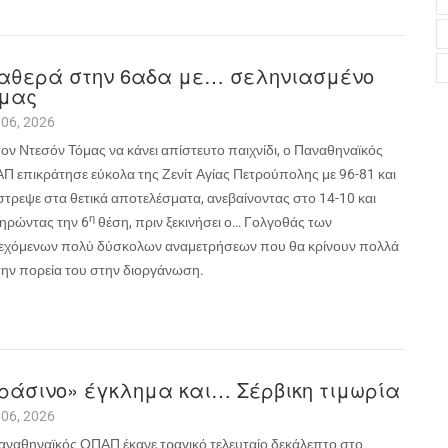
αθερά στην 6αδα με… σεληνιασμένο
μας
 06, 2026
ον Ντεσόν Τόμας να κάνει απίστευτο παιχνίδι, ο Παναθηναϊκός
Π επικράτησε εύκολα της Ζενίτ Αγίας Πετρούπολης με 96-81 και
στρεψε στα θετικά αποτελέσματα, ανεβαίνοντας στο 14-10 και
η
τηρώντας την 6
θέση, πριν ξεκινήσει ο… Γολγοθάς των
εχόμενων πολύ δύσκολων αναμετρήσεων που θα κρίνουν πολλά
 την πορεία του στην διοργάνωση.
ράσινο» έγκλημα και… Σέρβικη τιμωρία
 06, 2026
αναθηναϊκός ΟΠΑΠ έκανε τραγικό τελευταίο δεκάλεπτο στο