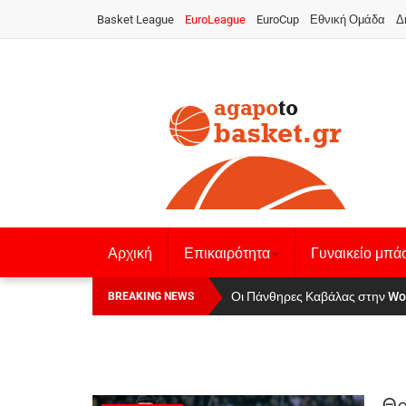
Basket League
EuroLeague
EuroCup
Εθνική Ομάδα
Δ
Αρχική
Επικαιρότητα
Γυναικείο μπά
Οι Πάνθηρες Καβάλας στην Women
Αναχώρησε για τα Γιάννενα η Ε
BREAKING NEWS
Θρ