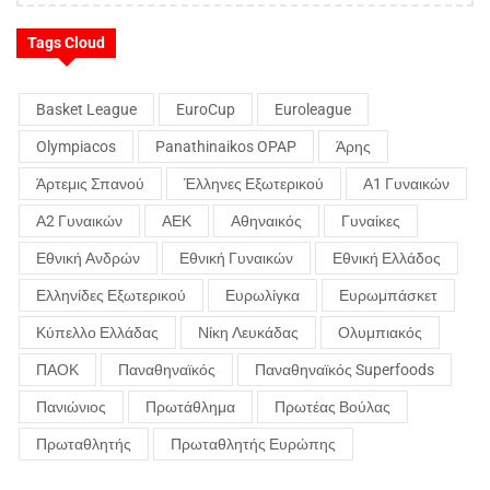
Tags Cloud
Basket League
EuroCup
Euroleague
Olympiacos
Panathinaikos OPAP
Άρης
Άρτεμις Σπανού
Έλληνες Εξωτερικού
Α1 Γυναικών
Α2 Γυναικών
ΑΕΚ
Αθηναικός
Γυναίκες
Εθνική Ανδρών
Εθνική Γυναικών
Εθνική Ελλάδος
Ελληνίδες Εξωτερικού
Ευρωλίγκα
Ευρωμπάσκετ
Κύπελλο Ελλάδας
Νίκη Λευκάδας
Ολυμπιακός
ΠΑΟΚ
Παναθηναϊκός
Παναθηναϊκός Superfoods
Πανιώνιος
Πρωτάθλημα
Πρωτέας Βούλας
Πρωταθλητής
Πρωταθλητής Ευρώπης