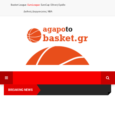
Basket League
EuroLeague
EuroCup
Εθνική Ομάδα
Διεθνείς Διοργανώσεις
NBA
BREAKING NEWS
Οι Πάνθηρες Καβάλας στην Women Basketball
Αναχώρησε για τα Γιάννενα η Εθνική Γυναικών
:
League 1