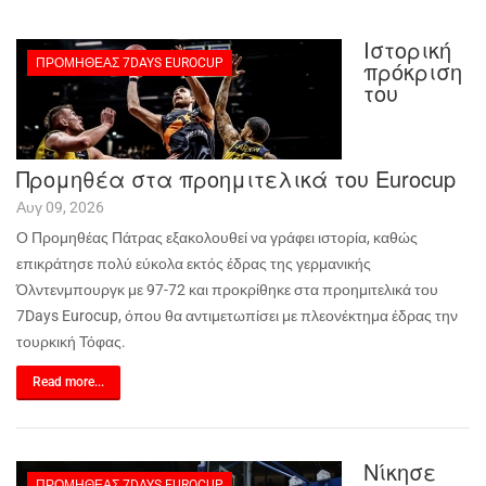
Ιστορική
ΠΡΟΜΗΘΈΑΣ 7DAYS EUROCUP
πρόκριση
του
Προμηθέα στα προημιτελικά του Eurocup
Αυγ 09, 2026
Ο Προμηθέας Πάτρας εξακολουθεί να γράφει ιστορία, καθώς
επικράτησε πολύ εύκολα εκτός έδρας της γερμανικής
Όλντενμπουργκ με 97-72 και προκρίθηκε στα προημιτελικά του
7
Days
Eurocup
, όπου θα αντιμετωπίσει με πλεονέκτημα έδρας την
τουρκική Τόφας.
Read more...
Νίκησε
ΠΡΟΜΗΘΈΑΣ 7DAYS EUROCUP