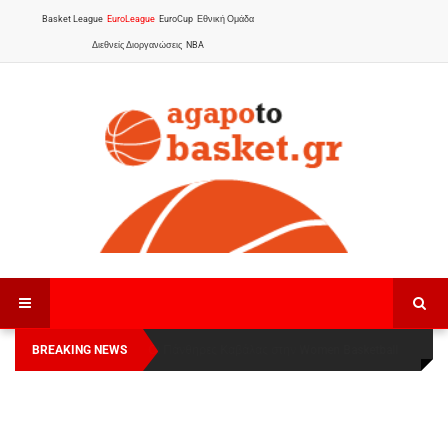
Basket League
EuroLeague
EuroCup
Εθνική Ομάδα
Διεθνείς Διοργανώσεις
NBA
BREAKING NEWS
Οι Πάνθηρες Καβάλας στην Women Basketball
Αναχώρησε για τα Γιάννενα η Εθνική Γυναικών
:
League 1