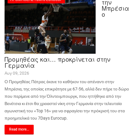
την
Μπρέσια
ο
Προμηθέας και… προκρίνεται στην
Γερμανία
Αυγ 09, 2026
Ο Προμηθέας Πάτρας έκανε το καθήκον του απέναντι στην
Μπρέσια, της οποίας επικράτησε με 67-56, αλλά δεν πήρε το δώρο
που περίμενε από την Όλντενμπουργκ, που ηττήθηκε από την
Βενέτσια κι έτσι θα χρειαστεί νίκη στην Γερμανία στην τελευταία
αγωνιστική του «
Top
16» για να σφραγίσει την πρόκρισή του στα
προημιτελικά του 7
Days
Eurocup
.
Read more...