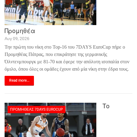
Προμηθέα
Αυγ 09, 2026
Την πρώτη του νίκη
στο Top-16 του 7DAYS EuroCup πήρε ο
Προμηθέας Πάτρας, που επικράτησε της γερμανικής
Όλντενμπουργκ με 81-70 και έφερε την απόλυτη ισοπαλία στον
όμιλο, όπου όλες οι ομάδες έχουν από μία νίκη στην έδρα τους.
Read more...
Το
ΠΡΟΜΗΘΈΑΣ 7DAYS EUROCUP