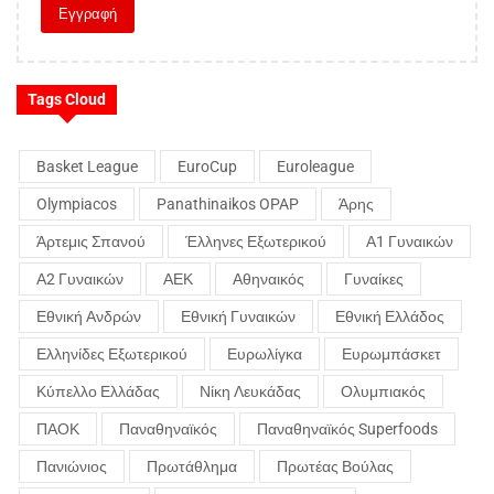
Tags Cloud
Basket League
EuroCup
Euroleague
Olympiacos
Panathinaikos OPAP
Άρης
Άρτεμις Σπανού
Έλληνες Εξωτερικού
Α1 Γυναικών
Α2 Γυναικών
ΑΕΚ
Αθηναικός
Γυναίκες
Εθνική Ανδρών
Εθνική Γυναικών
Εθνική Ελλάδος
Ελληνίδες Εξωτερικού
Ευρωλίγκα
Ευρωμπάσκετ
Κύπελλο Ελλάδας
Νίκη Λευκάδας
Ολυμπιακός
ΠΑΟΚ
Παναθηναϊκός
Παναθηναϊκός Superfoods
Πανιώνιος
Πρωτάθλημα
Πρωτέας Βούλας