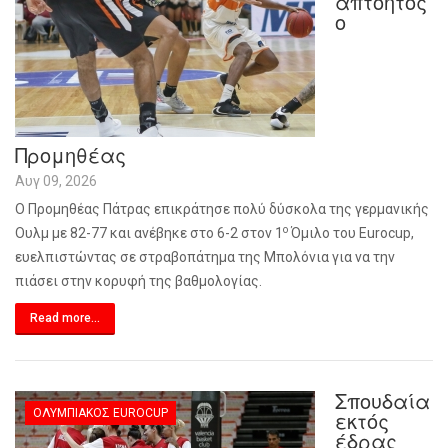
απτόητος
ο
Προμηθέας
Αυγ 09, 2026
Ο Προμηθέας Πάτρας επικράτησε πολύ δύσκολα της γερμανικής
ο
Ουλμ με 82-77 και ανέβηκε στο 6-2 στον 1
Όμιλο του
Eurocup
,
ευελπιστώντας σε στραβοπάτημα της Μπολόνια για να την
πιάσει στην κορυφή της βαθμολογίας.
Read more...
Σπουδαία
ΟΛΥΜΠΙΑΚΌΣ EUROCUP
εκτός
έδρας