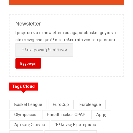
Newsletter
Γραφτείτε στο newletter του agapotobasket.gr για να
είστε ενήμεροι με όλα τα τελευταία νέα του μπάσκετ
Tags Cloud
Basket League
EuroCup
Euroleague
Olympiacos
Panathinaikos OPAP
Άρης
Άρτεμις Σπανού
Έλληνες Εξωτερικού