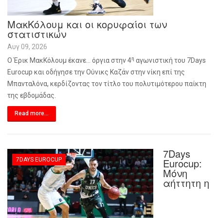
ΜακΚόλουμ και οι κορυφαίοι των
στατιστικών
Αυγ 09, 2026
η
Ο Έρικ ΜακΚόλουμ έκανε… όργια στην 4
αγωνιστική του 7
Days
Eurocup
και οδήγησε την Ούνικς Καζάν στην νίκη επί της
Μπανταλόνα, κερδίζοντας τον τίτλο του πολυτιμότερου παίκτη
της εβδομάδας.
Read more...
7Days
7DAYS EUROCUP
Eurocup:
Μόνη
αήττητη η