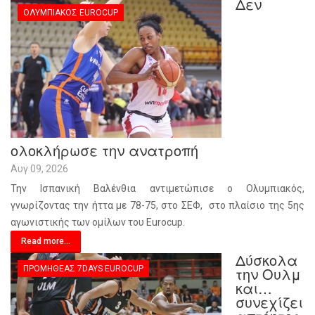
Δεν
ΟΛΥΜΠΙΑΚΌΣ EUROCUP
ολοκλήρωσε την ανατροπή
Αυγ 09, 2026
Την Ισπανική Βαλένθια αντιμετώπισε ο Ολυμπιακός,
γνωρίζοντας την ήττα με 78-75, στο ΣΕΦ, στο πλαίσιο της 5ης
αγωνιστικής των ομίλων του Eurocup.
Read more...
Δύσκολα
ΠΡΟΜΗΘΈΑΣ 7DAYS EUROCUP
την Ουλμ
και…
συνεχίζει