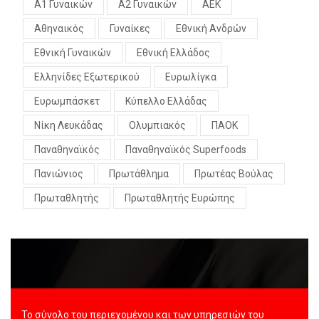
Α1 Γυναικών
Α2 Γυναικών
ΑΕΚ
Αθηναικός
Γυναίκες
Εθνική Ανδρών
Εθνική Γυναικών
Εθνική Ελλάδος
Ελληνίδες Εξωτερικού
Ευρωλίγκα
Ευρωμπάσκετ
Κύπελλο Ελλάδας
Νίκη Λευκάδας
Ολυμπιακός
ΠΑΟΚ
Παναθηναϊκός
Παναθηναϊκός Superfoods
Πανιώνιος
Πρωτάθλημα
Πρωτέας Βούλας
Πρωταθλητής
Πρωταθλητής Ευρώπης
Το σύνολο του περιεχομένου και των υπηρεσιών του