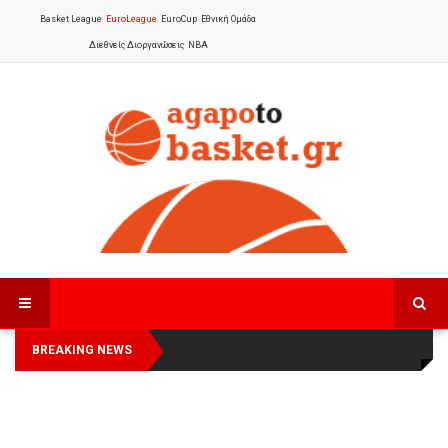
Basket League
EuroLeague
EuroCup
Εθνική Ομάδα
Διεθνείς Διοργανώσεις
NBA
BREAKING NEWS
Οι Πάνθηρες Καβάλας στην Women
Αναχώρησε για τα Γιάννενα η Εθνική
Basketball League 1
Γυναικών
: