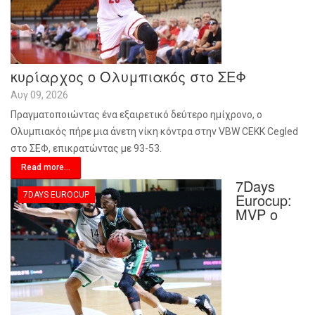
κυρίαρχος ο Ολυμπιακός στο ΣΕΦ
Αυγ 09, 2026
Πραγματοποιώντας ένα εξαιρετικό δεύτερο ημίχρονο, ο
Ολυμπιακός πήρε μια άνετη νίκη κόντρα στην VBW CEKK Cegled
στο ΣΕΦ, επικρατώντας με 93-53.
Read more...
7Days
7DAYS EUROCUP
Eurocup:
MVP ο