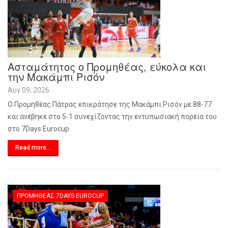
Ασταμάτητος ο Προμηθέας, εύκολα και
την Μακάμπι Ρισόν
Αυγ 09, 2026
Ο Προμηθέας Πάτρας επικράτησε της Μακάμπι Ρισόν με 88-77
και ανέβηκε στο 5-1 συνεχίζοντας την εντυπωσιακή πορεία του
στο 7
Days
Eurocup
.
Read more...
ΠΡΟΜΗΘΈΑΣ 7DAYS EUROCUP