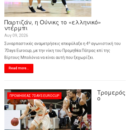
Παρτιζάν, η Ούνικς το «ελληνικό»
ντέρμπι
Αυγ 09, 2026
η
Συναρπαστικές αναμετρήσεις επεφύλαξε η 4
αγωνιστική του
7
Days
Eurocup
, με την νίκη του Προμηθέα Πάτρας επί της
Βίρτους Μπολόνια να είναι αυτή που ξεχωρίζει.
Read more...
Τρομερός
ΠΡΟΜΗΘΈΑΣ 7DAYS EUROCUP
ο