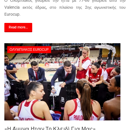
Ο Ολυμπιακός γνώρισε την ήττα με 77-66 γνώρισε από την
Valencia εκτός έδρας, στο πλαίσιο της 2ης αγωνιστικής του
Eurocup.
Read more...
ΟΛΥΜΠΙΑΚΌΣ EUROCUP
«Η Άμυνα Ήταν Το Κλειδί Για Μας»