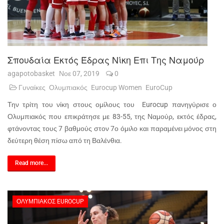
Σπουδαία Εκτός Έδρας Νίκη Επι Της Ναμούρ
agapotobasket
Νοε 07, 2019
0
Γυναίκες
Ολυμπιακός
Eurocup Women
EuroCup
Την τρίτη του νίκη στους ομίλους του Eurocup πανηγύρισε ο
Ολυμπιακός που επικράτησε με 83-55, της Ναμούρ, εκτός έδρας,
φτάνοντας τους 7 βαθμούς στον 7ο όμιλο και παραμένει μόνος στη
δεύτερη θέση πίσω από τη Βαλένθια.
Read more...
ΟΛΥΜΠΙΑΚΌΣ EUROCUP