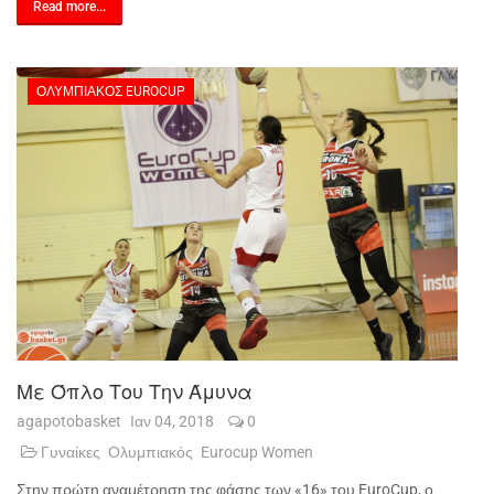
Read more...
ΟΛΥΜΠΙΑΚΌΣ EUROCUP
Με Όπλο Του Την Άμυνα
agapotobasket
Ιαν 04, 2018
0
Γυναίκες
Ολυμπιακός
Eurocup Women
Στην πρώτη αναμέτρηση της φάσης των «16» του EuroCup, ο