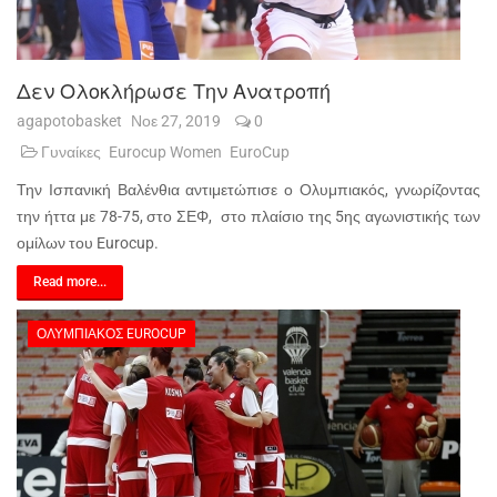
Δεν Ολοκλήρωσε Την Ανατροπή
agapotobasket
Νοε 27, 2019
0
Γυναίκες
Eurocup Women
EuroCup
Την Ισπανική Βαλένθια αντιμετώπισε ο Ολυμπιακός, γνωρίζοντας
την ήττα με 78-75, στο ΣΕΦ, στο πλαίσιο της 5ης αγωνιστικής των
ομίλων του Eurocup.
Read more...
ΟΛΥΜΠΙΑΚΌΣ EUROCUP