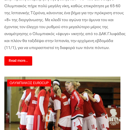
Ολυμπιακός πήρε πολύ μεγάλη νίκη, καθώς επικράτησε με 65-60
της Ισπανικής Τζιρόνα, κάνοντας ένα βήμα για την πρόκριση στους
«8» της διοργάνωσης. Με κλειδί του αγώνα την άμυνα του και
έχοντας τον έλεγχο του ρυθμού στο μεγαλύτερο μέρος της
αναμέτρησης ο Ολυμπιακός «έφυγε» νικητής από το ΔΑΚ Γλυφάδας
και πλέον θα ταξιδέψει στην Ισπανία, την ερχόμενη εβδομάδα
(11/1), για να υπερασπιστεί τη διαφορά των πέντε πόντων.
Read more...
ΟΛΥΜΠΙΑΚΌΣ EUROCUP