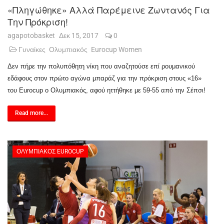
«Πληγώθηκε» Αλλά Παρέμεινε Ζωντανός Για
Την Πρόκριση!
agapotobasket
Δεκ 15, 2017
0
Γυναίκες
Ολυμπιακός
Eurocup Women
Δεν πήρε την πολυπόθητη νίκη που αναζητούσε επί ρουμανικού
εδάφους στον πρώτο αγώνα μπαράζ για την πρόκριση στους «16»
του
Eurocup
ο Ολυμπιακός, αφού ηττήθηκε με 59-55 από την Σέπσι!
Read more...
ΟΛΥΜΠΙΑΚΌΣ EUROCUP