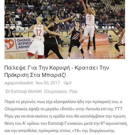
Πάλεψε Για Την Κορυφή - Κρατάει Την
Πρόκριση Στα Μπαράζ!
agapotobasket
Νοε 30, 2017
0
Eurocup Women
Ολυμπιακός
Ρίγα
Παρά το γεγονός πως είχε εξασφαλίσει ήδη την πρόκρισή του, ο
Ολυμπιακός έψαξε το μεγάλο «διπλό» στην Λετονία επί της ΤΤΤ
Ρίγα, για να είναι εκείνος η ομάδα που θα καταλάμβανε την πρώτη
η
θέση του Α’ ομίλου του
Eurocup
Γυναικών, μετά την 6
αγωνιστική,
και την απευθείας πρόκρισης στους «16» της διοργάνωσης.