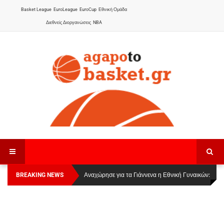
Basket League
EuroLeague
EuroCup
Εθνική Ομάδα
Διεθνείς Διοργανώσεις
NBA
BREAKING NEWS
Οι Πάνθηρες Καβάλας στην Women Basketball
Αναχώρησε για τα Γιάννενα η Εθνική Γυναικών
:
League 1