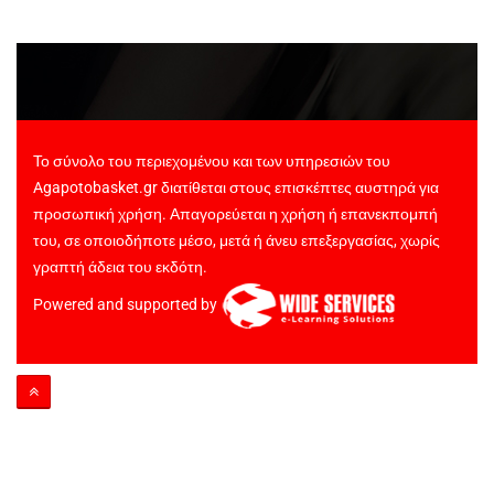
Το σύνολο του περιεχομένου και των υπηρεσιών του
Agapotobasket.gr διατίθεται στους επισκέπτες αυστηρά για
προσωπική χρήση. Απαγορεύεται η χρήση ή επανεκπομπή
του, σε οποιοδήποτε μέσο, μετά ή άνευ επεξεργασίας, χωρίς
γραπτή άδεια του εκδότη.
Powered and supported by