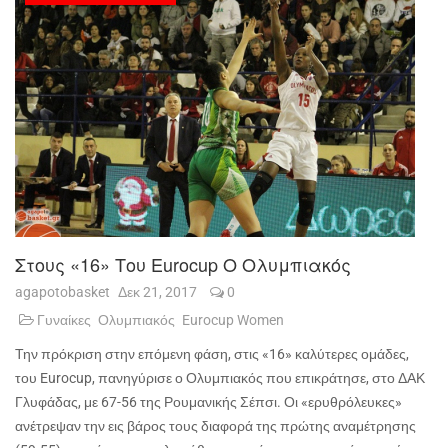
Στους «16» Του Eurocup Ο Ολυμπιακός
agapotobasket
Δεκ 21, 2017
0
Γυναίκες
Ολυμπιακός
Eurocup Women
Την πρόκριση στην επόμενη φάση, στις «16» καλύτερες ομάδες,
του Eurocup, πανηγύρισε ο Ολυμπιακός που επικράτησε, στο ΔΑΚ
Γλυφάδας, με 67-56 της Ρουμανικής Σέπσι. Οι «ερυθρόλευκες»
ανέτρεψαν την εις βάρος τους διαφορά της πρώτης αναμέτρησης