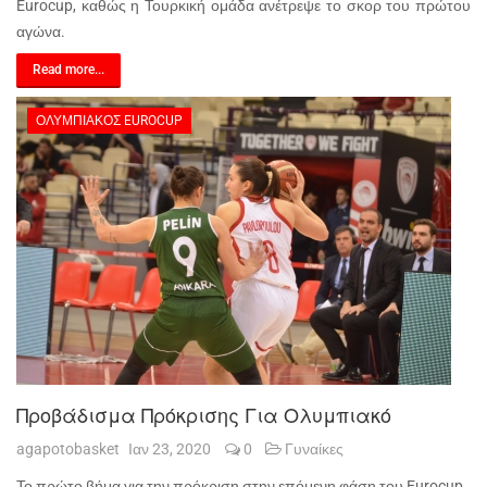
Eurocup, καθώς η Τουρκική ομάδα ανέτρεψε το σκορ του πρώτου
αγώνα.
Read more...
ΟΛΥΜΠΙΑΚΌΣ EUROCUP
Προβάδισμα Πρόκρισης Για Ολυμπιακό
agapotobasket
Ιαν 23, 2020
0
Γυναίκες
Το πρώτο βήμα για την πρόκριση στην επόμενη φάση του Eurocup