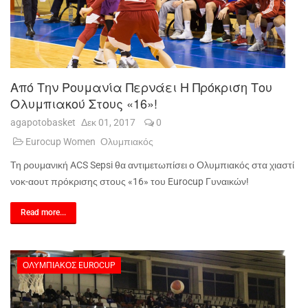
Από Την Ρουμανία Περνάει Η Πρόκριση Του
Ολυμπιακού Στους «16»!
agapotobasket
Δεκ 01, 2017
0
Eurocup Women
Ολυμπιακός
Τη ρουμανική
ACS
Sepsi
θα αντιμετωπίσει ο Ολυμπιακός στα χιαστί
νοκ-αουτ πρόκρισης στους «16» του
Eurocup
Γυναικών!
Read more...
ΟΛΥΜΠΙΑΚΌΣ EUROCUP