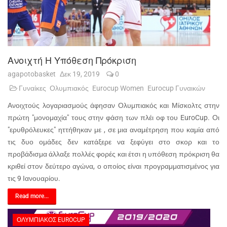
Ανοιχτή Η Υπόθεση Πρόκριση
agapotobasket
Δεκ 19, 2019
0
Γυναίκες
Ολυμπιακός
Eurocup Women
Eurocup Γυναικών
Ανοιχτούς λογαριασμούς άφησαν Ολυμπιακός και Μίσκολτς στην
πρώτη "μονομαχία" τους στην φάση των πλέι οφ του EuroCup. Οι
"ερυθρόλευκες" ηττήθηκαν με , σε μια αναμέτρηση που καμία από
τις δυο ομάδες δεν κατάξερε να ξεφύγει στο σκορ και το
προβάδισμα άλλαξε πολλές φορές και έτσι η υπόθεση πρόκριση θα
κριθεί στον δεύτερο αγώνα, ο οποίος είναι προγραμματισμένος για
τις 9 Ιανουαρίου.
Read more...
ΟΛΥΜΠΙΑΚΌΣ EUROCUP