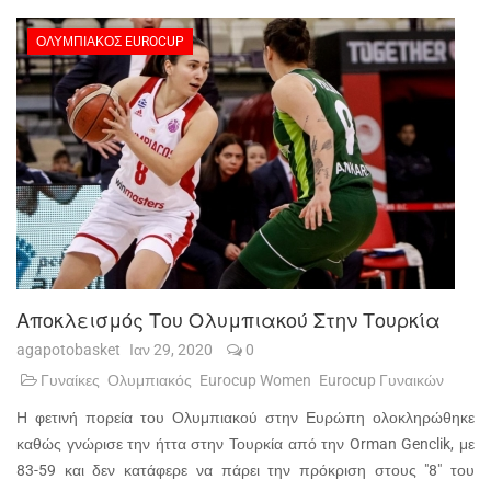
ΟΛΥΜΠΙΑΚΌΣ EUROCUP
Αποκλεισμός Του Ολυμπιακού Στην Τουρκία
agapotobasket
Ιαν 29, 2020
0
Γυναίκες
Ολυμπιακός
Eurocup Women
Eurocup Γυναικών
Η φετινή πορεία του Ολυμπιακού στην Ευρώπη ολοκληρώθηκε
καθώς γνώρισε την ήττα στην Τουρκία από την Orman Genclik, με
83-59 και δεν κατάφερε να πάρει την πρόκριση στους "8" του