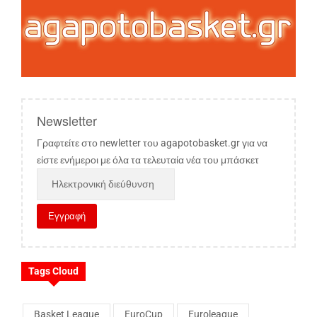
Newsletter
Γραφτείτε στο newletter του agapotobasket.gr για να
είστε ενήμεροι με όλα τα τελευταία νέα του μπάσκετ
Tags Cloud
Basket League
EuroCup
Euroleague