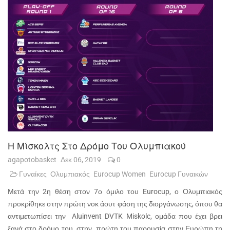
Η Μίσκολτς Στο Δρόμο Του Ολυμπιακού
agapotobasket
Δεκ 06, 2019
0
Γυναίκες
Ολυμπιακός
Eurocup Women
Eurocup Γυναικών
Μετά την 2η θέση στον 7ο όμιλο του Eurocup, ο Ολυμπιακός
προκρίθηκε στην πρώτη νοκ άουτ φάση της διοργάνωσης, όπου θα
αντιμετωπίσει την Aluinvent DVTK Miskolc, ομάδα που έχει βρει
ξανά στο δρόμο του, στην πρώτη του παρουσία στην Ευρώπη τη