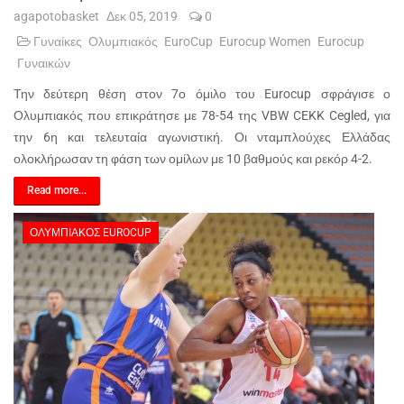
agapotobasket
Δεκ 05, 2019
0
Γυναίκες
Ολυμπιακός
EuroCup
Eurocup Women
Eurocup
Γυναικών
Την δεύτερη θέση στον 7ο όμιλο του Eurocup σφράγισε ο
Ολυμπιακός που επικράτησε με 78-54 της VBW CEKK Cegled, για
την 6η και τελευταία αγωνιστική. Οι νταμπλούχες Ελλάδας
ολοκλήρωσαν τη φάση των ομίλων με 10 βαθμούς και ρεκόρ 4-2.
Read more...
ΟΛΥΜΠΙΑΚΌΣ EUROCUP