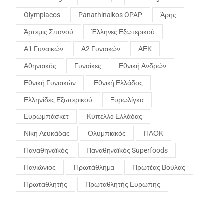
Olympiacos
Panathinaikos OPAP
Άρης
Άρτεμις Σπανού
Έλληνες Εξωτερικού
Α1 Γυναικών
Α2 Γυναικών
ΑΕΚ
Αθηναικός
Γυναίκες
Εθνική Ανδρών
Εθνική Γυναικών
Εθνική Ελλάδος
Ελληνίδες Εξωτερικού
Ευρωλίγκα
Ευρωμπάσκετ
Κύπελλο Ελλάδας
Νίκη Λευκάδας
Ολυμπιακός
ΠΑΟΚ
Παναθηναϊκός
Παναθηναϊκός Superfoods
Πανιώνιος
Πρωτάθλημα
Πρωτέας Βούλας
Πρωταθλητής
Πρωταθλητής Ευρώπης