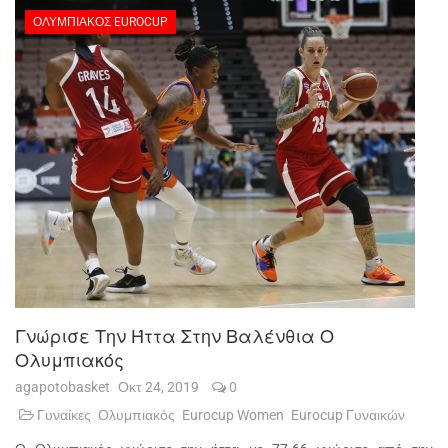
ΟΛΥΜΠΙΑΚΌΣ EUROCUP
Γνώρισε Την Ήττα Στην Βαλένθια Ο
Ολυμπιακός
agapotobasket
Οκτ 24, 2019
0
Γυναίκες
Ολυμπιακός
Eurocup Women
Eurocup Γυναικών