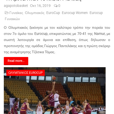
agapotobasket
Οκτ 16, 2019
0
Γυναίκες
Ολυμπιακός
EuroCup
Eurocup Women
Eurocup
Γυναικών
Ο Ολυμπιακός ξεκίνησε με τον καλύτερο τρόπο την πορεία του
στον 7ο όμιλο του Eurocup, επικρατώντας με 70-41 της Namur, με
σωστή λειτουργία σε άμυνα και επίθεση, όπως δήλωσαν ο
προπονητής της ομάδας Γιώργος Παντελάκης και η πρώτη σκόρερ
της αναμέτρησης Τζέσικα Τόμας.
Read more...
ΟΛΥΜΠΙΑΚΌΣ EUROCUP