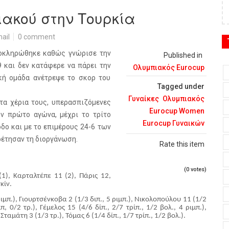
ακού στην Τουρκία
ail
0 comment
λοκληρώθηκε καθώς γνώρισε την
Published in
9 και δεν κατάφερε να πάρει την
Ολυμπιακός Eurocup
κή ομάδα ανέτρεψε το σκορ του
Tagged under
Γυναίκες
Ολυμπιακός
τα χέρια τους, υπερασπιζόμενες
Eurocup Women
ν πρώτο αγώνα, μέχρι το τρίτο
Eurocup Γυναικών
δο και με το επιμέρους 24-6 των
ρέτησαν τη διοργάνωση.
Rate this item
(0 votes)
(1), Καρταλτέπε 11 (2), Πάρις 12,
κίν.
ριμπ.), Γιουρτσένκοβα 2 (1/3 διπ., 5 ριμπ.), Νικολοπούλου 11 (1/2
 0/2 τρ.), Γέμελος 15 (4/6 δίπ., 2/7 τρίπ., 1/2 βολ., 4 ριμπ.),
αμάτη 3 (1/3 τρ.), Τόμας 6 (1/4 δίπ., 1/7 τρίπ., 1/2 βολ.).