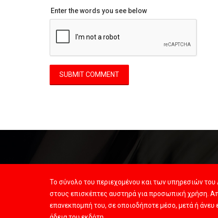
Enter the words you see below
Το σύνολο του περιεχομένου και των υπηρεσιών του 
στους επισκέπτες αυστηρά για προσωπική χρήση. Απ
επανεκπομπή του, σε οποιοδήποτε μέσο, μετά ή άνευ
άδεια του εκδότη.