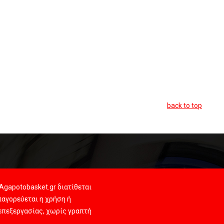
back to top
Agapotobasket.gr διατίθεται
αγορεύεται η χρήση ή
 επεξεργασίας, χωρίς γραπτή