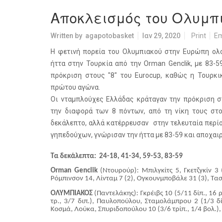
Αποκλεισμός του Ολυμπι
Written by
agapotobasket
Ιαν 29, 2020
Print
Em
Η φετινή πορεία του Ολυμπιακού στην Ευρώπη ο
ήττα στην Τουρκία από την Orman Genclik, με 83-5
πρόκριση στους "8" του Eurocup, καθώς η Τουρκι
πρώτου αγώνα.
Οι νταμπλούχες Ελλάδας κράταγαν την πρόκριση σ
την διαφορά των 8 πόντων, από τη νίκη τους στο
δεκάλεπτο, αλλά κατέρρευσαν στην τελευταία περίο
γηπεδούχων, γνώρισαν την ήττα με 83-59 και αποχαι
Τα δεκάλεπτα: 24-18, 41-34, 59-53, 83-59
Orman Genclik
(Ντουρούρ): Μπιλγκίτς 5, Γκετζγκίν 3 
Ρόμπινσον 14, Λίνταμ 7 (2), Ογκουνμποβάλε 31 (3), Τασ
ΟΛΥΜΠΙΑΚΟΣ
(Παντελάκης): Γκρέιβς 10 (5/11 δίπ., 16 
τρ., 3/7 διπ.), Παυλοπούλου, Σταμολάμπρου 2 (1/3 δίπ,
Κοσμά, Λούκα, Σπυριδοπούλου 10 (3/6 τρίπ., 1/4 βολ.), Στ