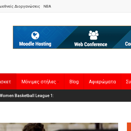
ιεθνείς Διοργανώσεις
NBA
άσκετ
Μόνιμες στήλες
Blog
Αφιερώματα
Συ
en Basketball League 1
η Εθνική Γυναικών
: