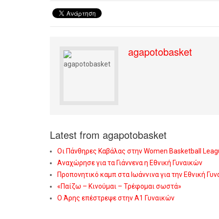
agapotobasket
Latest from agapotobasket
Οι Πάνθηρες Καβάλας στην Women Basketball Leag
Αναχώρησε για τα Γιάννενα η Εθνική Γυναικών
Προπονητικό καμπ στα Ιωάννινα για την Εθνική Γυ
«Παίζω – Κινούμαι – Τρέφομαι σωστά»
Ο Άρης επέστρεψε στην Α1 Γυναικών