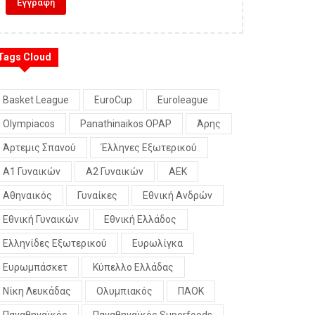
Tags Cloud
Basket League
EuroCup
Euroleague
Olympiacos
Panathinaikos OPAP
Άρης
Άρτεμις Σπανού
Έλληνες Εξωτερικού
Α1 Γυναικών
Α2 Γυναικών
ΑΕΚ
Αθηναικός
Γυναίκες
Εθνική Ανδρών
Εθνική Γυναικών
Εθνική Ελλάδος
Ελληνίδες Εξωτερικού
Ευρωλίγκα
Ευρωμπάσκετ
Κύπελλο Ελλάδας
Νίκη Λευκάδας
Ολυμπιακός
ΠΑΟΚ