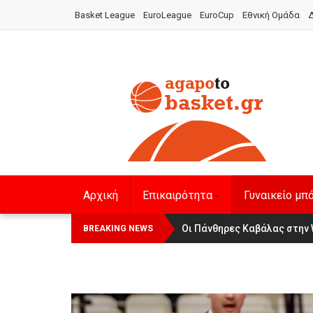
Basket League
EuroLeague
EuroCup
Εθνική Ομάδα
Δ
Αρχική
Επικαιρότητα
Γυναικείο μπ
Οι Πάνθηρες Καβάλας στην Wom
Αναχώρησε για τα Γιάννενα 
BREAKING NEWS