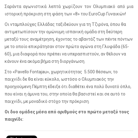
Σαράντα αγωνιστικά λεπτά χωρίζουν τον Ολυμπιακό από μια
ιστορική πρόκριση στη φάση των «8» του
EuroCup
Γυναικών!
Οι νταμπλούχες Ελλάδας ταξιδεύουν για τη Τζιρόνα, όπου θα
αντιμετωπίσουν την ομώνυμη ισπανική ομάδα στη δεύτερη
μεταξύ τους αναμέτρηση, έχοντας το αβαντάζ των πέντε πόντων
με το οποίο επικράτησαν στον πρώτο αγώνα στη Γλυφάδα (65-
60), μια διαφορά που πρέπει να υπερασπιστούν, αν θέλουν να
κάνουν ένα ακόμα βήμα στη διοργάνωση.
Στο «
Pavello
Fontajau
», χωρητικότητας 5.500 θέσεων, το
παιχνίδι δε θα είναι εύκολο, ωστόσο ο Ολυμπιακός την
προηγούμενη Πέμπτη έδειξε ότι διαθέτει ένα πολύ δυνατό όπλο,
που είναι η άμυνα του, στην οποία θα βασιστεί και σε αυτό το
παιχνίδι, με μοναδικό στόχο την πρόκριση.
Οι δυο ομάδες μέσα από αριθμούς στο πρώτο μεταξύ τους
παιχνίδι: