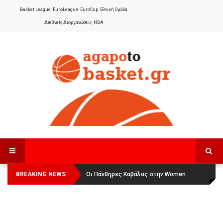
Basket League
EuroLeague
EuroCup
Εθνική Ομάδα
Διεθνείς Διοργανώσεις
NBA
BREAKING NEWS
Οι Πάνθηρες Καβάλας στην Women
Αναχώρησε για τα Γιάννενα η Εθνική
Basketball League 1
Γυναικών
: