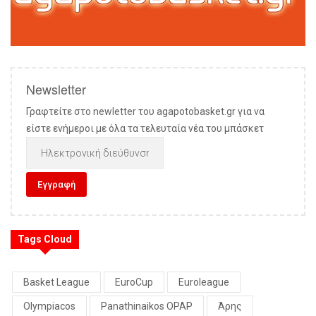
Newsletter
Γραφτείτε στο newletter του agapotobasket.gr για να
είστε ενήμεροι με όλα τα τελευταία νέα του μπάσκετ
Tags Cloud
Basket League
EuroCup
Euroleague
Olympiacos
Panathinaikos OPAP
Άρης