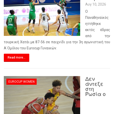
Αυγ 10, 2026
Ο
Παναθηναϊκός
ηττήθηκε
εκτός έδρας
από την
τουρκική Χατάι με 87-56 σε παιχνίδι για την 3η αγωνιστική του
Α΄Ομίλου του Eurocup Γυναικών.
Read more...
Δεν
EUROCUP WOMEN
άντεξε
στη
Ρωσία ο