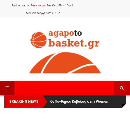
Basket League
EuroLeague
EuroCup
Εθνική Ομάδα
Διεθνείς Διοργανώσεις
NBA
BREAKING NEWS
Οι Πάνθηρες Καβάλας στην Women
Αναχώρησε για τα Γιάννενα η Εθνική
Basketball League 1
Γυναικών
: