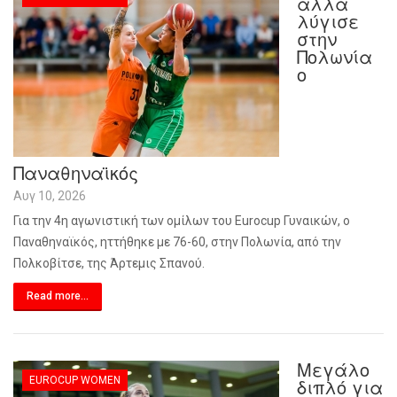
αλλά
λύγισε
στην
Πολωνία
ο
Παναθηναϊκός
Αυγ 10, 2026
Για την 4η αγωνιστική των ομίλων του Eurocup Γυναικών, ο
Παναθηναϊκός, ηττήθηκε με 76-60, στην Πολωνία, από την
Πολκοβίτσε, της Άρτεμις Σπανού.
Read more...
Μεγάλο
EUROCUP WOMEN
διπλό για