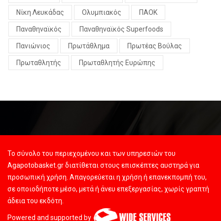
Νίκη Λευκάδας
Ολυμπιακός
ΠΑΟΚ
Παναθηναϊκός
Παναθηναϊκός Superfoods
Πανιώνιος
Πρωτάθλημα
Πρωτέας Βούλας
Πρωταθλητής
Πρωταθλητής Ευρώπης
Το σύνολο του περιεχομένου και των υπηρεσιών του
Agapotobasket.gr διατίθεται στους επισκέπτες αυστηρά για
προσωπική χρήση. Απαγορεύεται η χρήση ή επανεκπομπή του,
σε οποιοδήποτε μέσο, μετά ή άνευ επεξεργασίας, χωρίς γραπτή
άδεια του εκδότη.
Powered and supported by