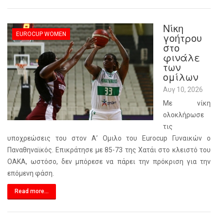
Νίκη
EUROCUP WOMEN
γοήτρου
στο
φινάλε
των
ομίλων
Αυγ 10, 2026
Με νίκη
ολοκλήρωσε
τις
υποχρεώσεις του στον Α’ Ομιλο του Eurocup Γυναικών ο
Παναθηναϊκός. Επικράτησε με 85-73 της Χατάι στο κλειστό του
ΟΑΚΑ, ωστόσο, δεν μπόρεσε να πάρει την πρόκριση για την
επόμενη φάση.
Read more...