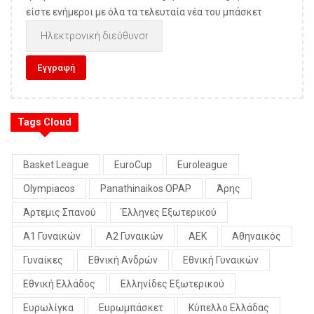
είστε ενήμεροι με όλα τα τελευταία νέα του μπάσκετ
Tags Cloud
Basket League
EuroCup
Euroleague
Olympiacos
Panathinaikos OPAP
Άρης
Άρτεμις Σπανού
Έλληνες Εξωτερικού
Α1 Γυναικών
Α2 Γυναικών
ΑΕΚ
Αθηναικός
Γυναίκες
Εθνική Ανδρών
Εθνική Γυναικών
Εθνική Ελλάδος
Ελληνίδες Εξωτερικού
Ευρωλίγκα
Ευρωμπάσκετ
Κύπελλο Ελλάδας