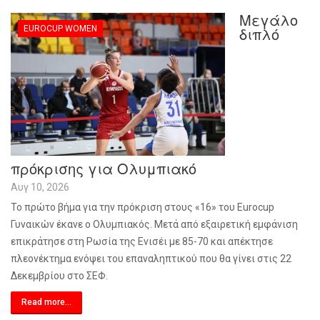
Μεγάλο
EUROCUP WOMEN
διπλό
πρόκρισης για Ολυμπιακό
Αυγ 10, 2026
Το πρώτο βήμα για την πρόκριση στους «16» του Eurocup
Γυναικών έκανε ο Ολυμπιακός. Μετά από εξαιρετική εμφάνιση
επικράτησε στη Ρωσία της Ενισέι με 85-70 και απέκτησε
πλεονέκτημα ενόψει του επαναληπτικού που θα γίνει στις 22
Δεκεμβρίου στο ΣΕΦ.
Read more...