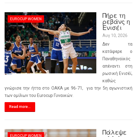
Πήρε τη
EUROCUP WOMEN
ρεβάνς η
Ενισέι
Αυγ 10, 2026
Δεν τα
κατάφερε ο
Παναθηναϊκός
απέναντι στη
ρωσική Ενισέϊ,
καθώς
γνώρισε την ήττα στο ΟΑΚΑ με 96-71, για την 5η αγωνιστική
των ομίλων του Eurocup Γυναικών.
Read more...
Πάλεψε
EUROCUP WOMEN