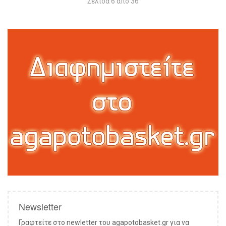
Σελίδα 6 από 36
Newsletter
Γραφτείτε στο newletter του agapotobasket.gr για να