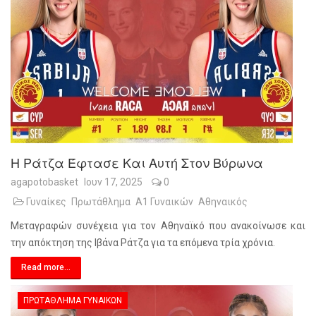
Η Ράτζα Έφτασε Και Αυτή Στον Βύρωνα
agapotobasket
Ιουν 17, 2025
0
Γυναίκες
Πρωτάθλημα
Α1 Γυναικών
Αθηναικός
Μεταγραφών συνέχεια για τον Αθηναϊκό που ανακοίνωσε και
την απόκτηση της Ιβάνα Ράτζα για τα επόμενα τρία χρόνια.
Read more...
ΠΡΩΤΆΘΛΗΜΑ ΓΥΝΑΙΚΏΝ