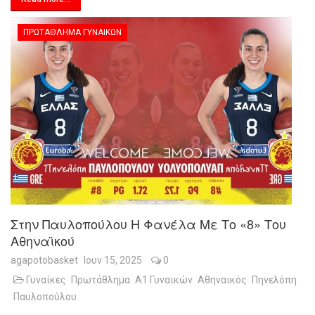
ΠΡΩΤΆΘΛΗΜΑ ΓΥΝΑΙΚΏΝ
Στην Παυλοπούλου Η Φανέλα Με Το «8» Του
Αθηναϊκού
agapotobasket
Ιουν 15, 2025
0
Γυναίκες
Πρωτάθλημα
Α1 Γυναικών
Αθηναικός
Πηνελόπη
Παυλοπούλου