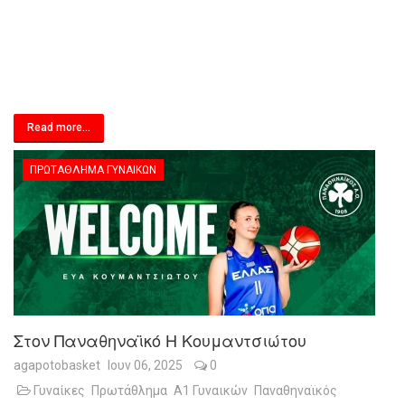
Read more...
ΠΡΩΤΆΘΛΗΜΑ ΓΥΝΑΙΚΏΝ
Στον Παναθηναϊκό Η Κουμαντσιώτου
agapotobasket
Ιουν 06, 2025
0
Γυναίκες
Πρωτάθλημα
Α1 Γυναικών
Παναθηναϊκός