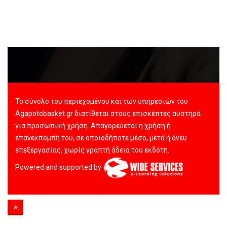
Το σύνολο του περιεχομένου και των υπηρεσιών του
Agapotobasket.gr διατίθεται στους επισκέπτες αυστηρά
για προσωπική χρήση. Απαγορεύεται η χρήση ή
επανεκπομπή του, σε οποιοδήποτε μέσο, μετά ή άνευ
επεξεργασίας, χωρίς γραπτή άδεια του εκδότη.
Powered and supported by