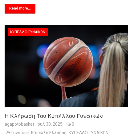
Read more...
ΚΎΠΕΛΛΟ ΓΥΝΑΙΚΏΝ
Η Κλήρωση Του Κυπέλλου Γυναικών
agapotobasket
Ιουλ 30, 2025
0
Γυναίκες
Κύπελλο Ελλάδας
ΚΥΠΕΛΛΟ ΓΥΝΑΙΚΩΝ