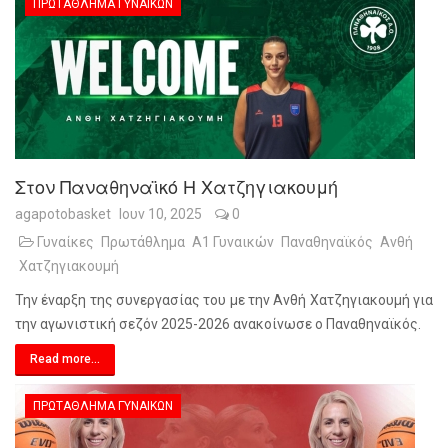
ΠΡΩΤΆΘΛΗΜΑ ΓΥΝΑΙΚΏΝ
Στον Παναθηναϊκό Η Χατζηγιακουμή
agapotobasket
Ιουν 10, 2025
0
Γυναίκες
Πρωτάθλημα
Α1 Γυναικών
Παναθηναϊκός
Ανθή
Χατζηγιακουμή
Την έναρξη της συνεργασίας του με την Ανθή Χατζηγιακουμή για
την αγωνιστική σεζόν 2025-2026 ανακοίνωσε ο Παναθηναϊκός.
Read more...
ΠΡΩΤΆΘΛΗΜΑ ΓΥΝΑΙΚΏΝ