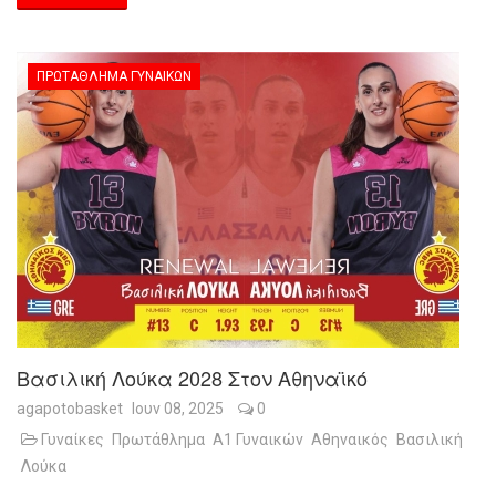
ΠΡΩΤΆΘΛΗΜΑ ΓΥΝΑΙΚΏΝ
Βασιλική Λούκα 2028 Στον Αθηναϊκό
agapotobasket
Ιουν 08, 2025
0
Γυναίκες
Πρωτάθλημα
Α1 Γυναικών
Αθηναικός
Βασιλική
Λούκα