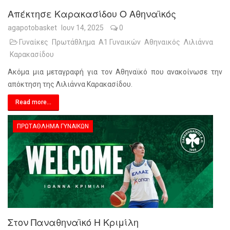
Απέκτησε Καρακασίδου Ο Αθηναϊκός
agapotobasket
Ιουν 14, 2025
0
Γυναίκες
Πρωτάθλημα
Α1 Γυναικών
Αθηναικός
Λιλιάννα
Καρακασίδου
Ακόμα μια μεταγραφή για τον Αθηναϊκό που ανακοίνωσε την
απόκτηση της Λιλιάννα Καρακασίδου.
Read more...
ΠΡΩΤΆΘΛΗΜΑ ΓΥΝΑΙΚΏΝ
Στον Παναθηναϊκό Η Κριμίλη