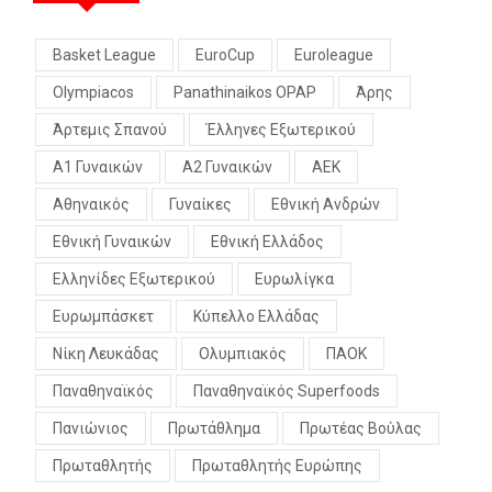
Basket League
EuroCup
Euroleague
Olympiacos
Panathinaikos OPAP
Άρης
Άρτεμις Σπανού
Έλληνες Εξωτερικού
Α1 Γυναικών
Α2 Γυναικών
ΑΕΚ
Αθηναικός
Γυναίκες
Εθνική Ανδρών
Εθνική Γυναικών
Εθνική Ελλάδος
Ελληνίδες Εξωτερικού
Ευρωλίγκα
Ευρωμπάσκετ
Κύπελλο Ελλάδας
Νίκη Λευκάδας
Ολυμπιακός
ΠΑΟΚ
Παναθηναϊκός
Παναθηναϊκός Superfoods
Πανιώνιος
Πρωτάθλημα
Πρωτέας Βούλας
Πρωταθλητής
Πρωταθλητής Ευρώπης