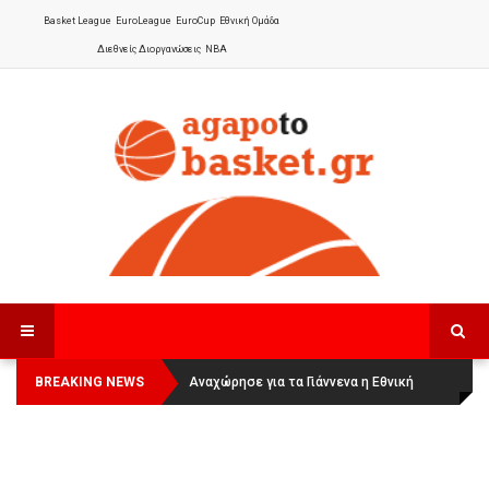
Basket League
EuroLeague
EuroCup
Εθνική Ομάδα
Διεθνείς Διοργανώσεις
NBA
BREAKING NEWS
Οι Πάνθηρες Καβάλας στην Women
Αναχώρησε για τα Γιάννενα η Εθνική
Basketball League 1
Γυναικών
: