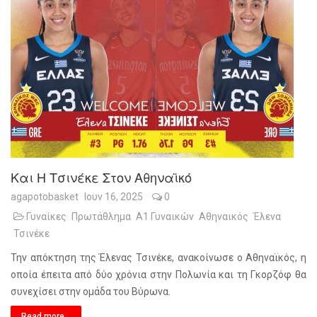
Και Η Τσινέκε Στον Αθηναϊκό
agapotobasket
Ιουν 16, 2025
0
Γυναίκες
Πρωτάθλημα
Α1 Γυναικών
Αθηναικός
Έλενα
Τσινέκε
Την απόκτηση της Έλενας Τσινέκε, ανακοίνωσε ο Αθηναϊκός, η
οποία έπειτα από δύο χρόνια στην Πολωνία και τη Γκορζόφ θα
συνεχίσει στην ομάδα του Βύρωνα.
Read more...