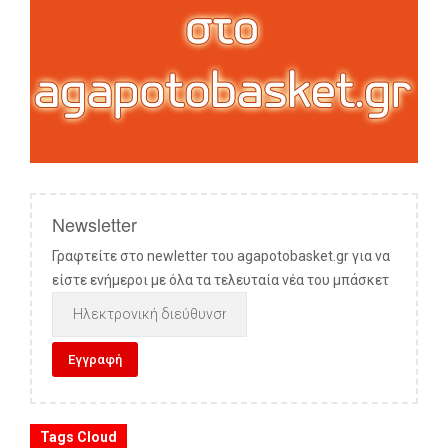
Newsletter
Γραφτείτε στο newletter του agapotobasket.gr για να
είστε ενήμεροι με όλα τα τελευταία νέα του μπάσκετ
Tags Cloud