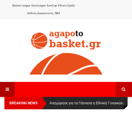
Basket League
EuroLeague
EuroCup
Εθνική Ομάδα
Διεθνείς Διοργανώσεις
NBA
BREAKING NEWS
Οι Πάνθηρες Καβάλας στην Women Basketball
Αναχώρησε για τα Γιάννενα η Εθνική Γυναικών
:
League 1