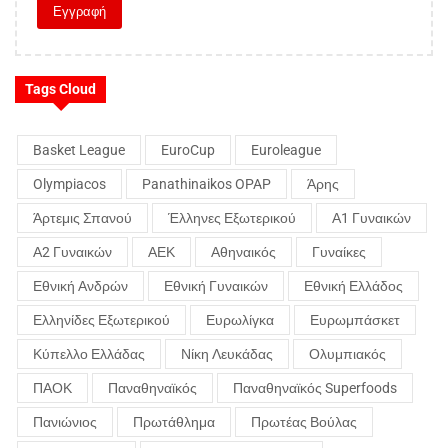
Tags Cloud
Basket League
EuroCup
Euroleague
Olympiacos
Panathinaikos OPAP
Άρης
Άρτεμις Σπανού
Έλληνες Εξωτερικού
Α1 Γυναικών
Α2 Γυναικών
ΑΕΚ
Αθηναικός
Γυναίκες
Εθνική Ανδρών
Εθνική Γυναικών
Εθνική Ελλάδος
Ελληνίδες Εξωτερικού
Ευρωλίγκα
Ευρωμπάσκετ
Κύπελλο Ελλάδας
Νίκη Λευκάδας
Ολυμπιακός
ΠΑΟΚ
Παναθηναϊκός
Παναθηναϊκός Superfoods
Πανιώνιος
Πρωτάθλημα
Πρωτέας Βούλας