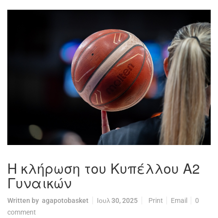
Η κλήρωση του Κυπέλλου Α2
Γυναικών
Written by
agapotobasket
Ιουλ 30, 2025
Print
Email
0
comment