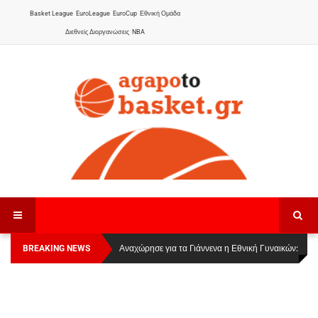
Basket League
EuroLeague
EuroCup
Εθνική Ομάδα
Διεθνείς Διοργανώσεις
NBA
BREAKING NEWS
Οι Πάνθηρες Καβάλας στην Women Basketball
Αναχώρησε για τα Γιάννενα η Εθνική Γυναικών
:
League 1