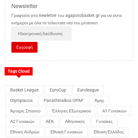
Newsletter
Γραφτείτε στο newletter του agapotobasket.gr για να είστε
ενήμεροι με όλα τα τελευταία νέα του μπάσκετ
Tags Cloud
Basket League
EuroCup
Euroleague
Olympiacos
Panathinaikos OPAP
Άρης
Άρτεμις Σπανού
Έλληνες Εξωτερικού
Α1 Γυναικών
Α2 Γυναικών
ΑΕΚ
Αθηναικός
Γυναίκες
Εθνική Ανδρών
Εθνική Γυναικών
Εθνική Ελλάδος