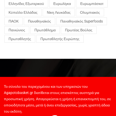
Ελληνίδες Εξωτερικού
Ευρωλίγκα
Ευρωμπάσκετ
Κύπελλο Ελλάδας
Νίκη Λευκάδας
Ολυμπιακός
ΠΑΟΚ
Παναθηναϊκός
Παναθηναϊκός Superfoods
Πανιώνιος
Πρωτάθλημα
Πρωτέας Βούλας
Πρωταθλητής
Πρωταθλητής Ευρώπης
Το σύνολο του περιεχομένου και των υπηρεσιών του
Agapotobasket.gr διατίθεται στους επισκέπτες αυστηρά για
προσωπική χρήση. Απαγορεύεται η χρήση ή επανεκπομπή του, σε
οποιοδήποτε μέσο, μετά ή άνευ επεξεργασίας, χωρίς γραπτή άδεια
του εκδότη.