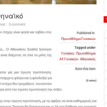
θηναϊκό
mail
0 comment
 πήχης είναι ψηλά και ταβάνι στις
Published in
Πρωτάθλημα Γυναικών
Tagged under
ιρώ… Ο Αθηναϊκός Qualco ξεκίνησε
Γυναίκες
Πρωτάθλημα
είναι διάχυτος σε όλα τα μέλη της
Α1 Γυναικών
Αθηναικός
Rate this item
ειται για μια πρώτη προπόνηση.
πάρχει η φλόγα και η φιλοδοξία για
(0 votes)
ί στόχοι δεν τρομάζουν, τουναντίον
φάνηκε από την πρώτη προπόνηση της σεζόν.
ης στην πρώτη προπόνηση, με τις αφίξεις να είναι καθημερινές και
πόμενη Τετάρτη θα βρίσκονται και οι 16 στη διάθεση του τεχνικού