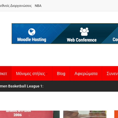
ιεθνείς Διοργανώσεις
NBA
σκετ
Μόνιμες στήλες
Blog
Αφιερώματα
Συνεν
κή Γυναικών
men Basketball League 1
:
: