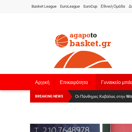
Basket League
EuroLeague
EuroCup
Εθνική Ομάδα
Δ
Αρχική
Επικαιρότητα
Γυναικείο μπά
Αναχώρησε για τα Γιάννενα η Εθνι
Οι Πάνθηρες Καβάλας στην Wo
BREAKING NEWS