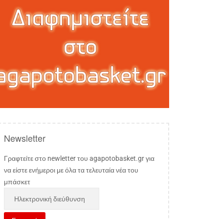
Newsletter
Γραφτείτε στο newletter του agapotobasket.gr για
να είστε ενήμεροι με όλα τα τελευταία νέα του
μπάσκετ