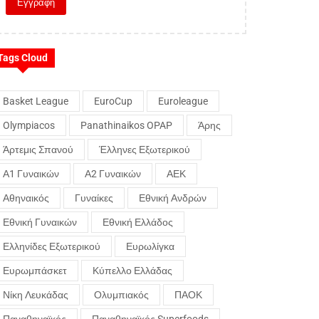
Tags Cloud
Basket League
EuroCup
Euroleague
Olympiacos
Panathinaikos OPAP
Άρης
Άρτεμις Σπανού
Έλληνες Εξωτερικού
Α1 Γυναικών
Α2 Γυναικών
ΑΕΚ
Αθηναικός
Γυναίκες
Εθνική Ανδρών
Εθνική Γυναικών
Εθνική Ελλάδος
Ελληνίδες Εξωτερικού
Ευρωλίγκα
Ευρωμπάσκετ
Κύπελλο Ελλάδας
Νίκη Λευκάδας
Ολυμπιακός
ΠΑΟΚ