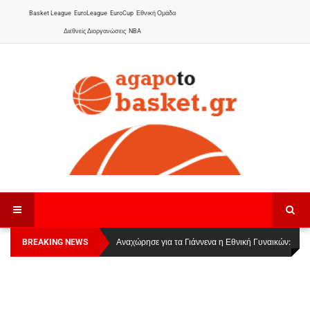
Basket League
EuroLeague
EuroCup
Εθνική Ομάδα
Διεθνείς Διοργανώσεις
NBA
BREAKING NEWS
Οι Πάνθηρες Καβάλας στην Women Basketball
Αναχώρησε για τα Γιάννενα η Εθνική Γυναικών
:
League 1