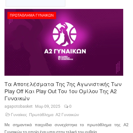
ΠΡΩΤΆΘΛΗΜΑ ΓΥΝΑΙΚΏΝ
Τα Αποτελέσματα Της 7ης Αγωνιστικής Των
Play Off Και Play Out Του 1ου Ομίλου Της Α2
Γυναικών
agapotobasket
Μαρ 09, 2025
0
Γυναίκες
Πρωτάθλημα
Α2 Γυναικών
Με σημαντικά παιχνίδια συνεχίστηκε το πρωτάθλημα της Α2
Γυναικών το οποίο έχει μπει στην τελική του ευθεία.