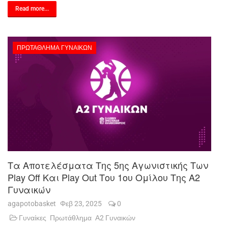
Read more...
ΠΡΩΤΆΘΛΗΜΑ ΓΥΝΑΙΚΏΝ
Τα Αποτελέσματα Της 5ης Αγωνιστικής Των
Play Off Και Play Out Του 1ου Ομίλου Της Α2
Γυναικών
agapotobasket
Φεβ 23, 2025
0
Γυναίκες
Πρωτάθλημα
Α2 Γυναικών