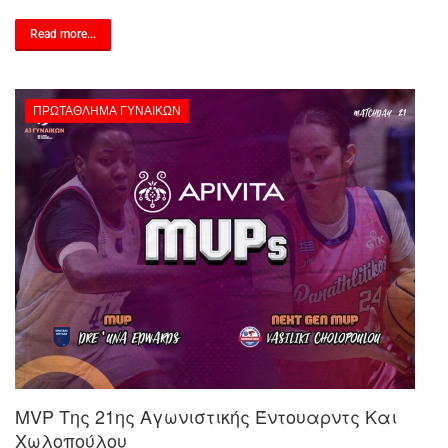
Read more...
ΠΡΩΤΆΘΛΗΜΑ ΓΥΝΑΙΚΏΝ
MVP Της 21ης Αγωνιστικής Έντουαρντς Και
Χωλοπούλου