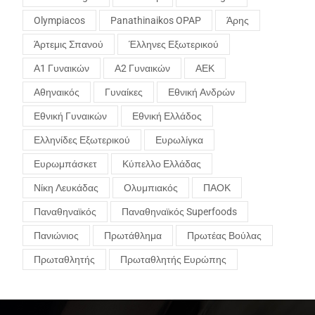
Olympiacos
Panathinaikos OPAP
Άρης
Άρτεμις Σπανού
Έλληνες Εξωτερικού
Α1 Γυναικών
Α2 Γυναικών
ΑΕΚ
Αθηναικός
Γυναίκες
Εθνική Ανδρών
Εθνική Γυναικών
Εθνική Ελλάδος
Ελληνίδες Εξωτερικού
Ευρωλίγκα
Ευρωμπάσκετ
Κύπελλο Ελλάδας
Νίκη Λευκάδας
Ολυμπιακός
ΠΑΟΚ
Παναθηναϊκός
Παναθηναϊκός Superfoods
Πανιώνιος
Πρωτάθλημα
Πρωτέας Βούλας
Πρωταθλητής
Πρωταθλητής Ευρώπης