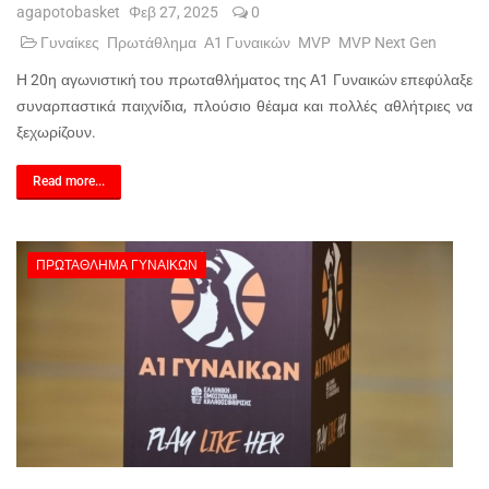
agapotobasket
Φεβ 27, 2025
0
Γυναίκες
Πρωτάθλημα
Α1 Γυναικών
MVP
MVP Next Gen
Η 20η αγωνιστική του πρωταθλήματος της Α1 Γυναικών επεφύλαξε
συναρπαστικά παιχνίδια, πλούσιο θέαμα και πολλές αθλήτριες να
ξεχωρίζουν.
Read more...
ΠΡΩΤΆΘΛΗΜΑ ΓΥΝΑΙΚΏΝ