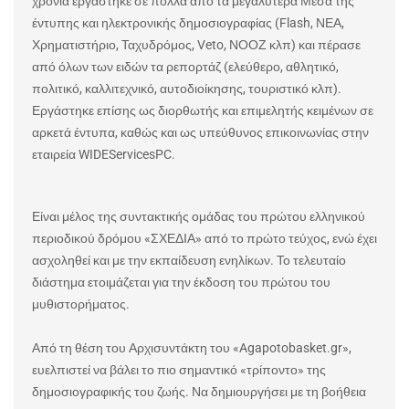
χρόνια εργάστηκε σε πολλά από τα μεγαλύτερα Μέσα της
έντυπης και ηλεκτρονικής δημοσιογραφίας (
Flash
, ΝΕΑ,
Χρηματιστήριο, Ταχυδρόμος,
Veto
, ΝΟΟΖ κλπ) και πέρασε
από όλων των ειδών τα ρεπορτάζ (ελεύθερο, αθλητικό,
πολιτικό, καλλιτεχνικό, αυτοδιοίκησης, τουριστικό κλπ).
Εργάστηκε επίσης ως διορθωτής και επιμελητής κειμένων σε
αρκετά έντυπα, καθώς και ως υπεύθυνος επικοινωνίας στην
εταιρεία
WIDE
Services
PC
.
Είναι μέλος της συντακτικής ομάδας του πρώτου ελληνικού
περιοδικού δρόμου «ΣΧΕΔΙΑ» από το πρώτο τεύχος, ενώ έχει
ασχοληθεί και με την εκπαίδευση ενηλίκων. Το τελευταίο
διάστημα ετοιμάζεται για την έκδοση του πρώτου του
μυθιστορήματος.
Από τη θέση του Αρχισυντάκτη του «
Agapotobasket
.
gr
»,
ευελπιστεί να βάλει το πιο σημαντικό «τρίποντο» της
δημοσιογραφικής του ζωής. Να δημιουργήσει με τη βοήθεια