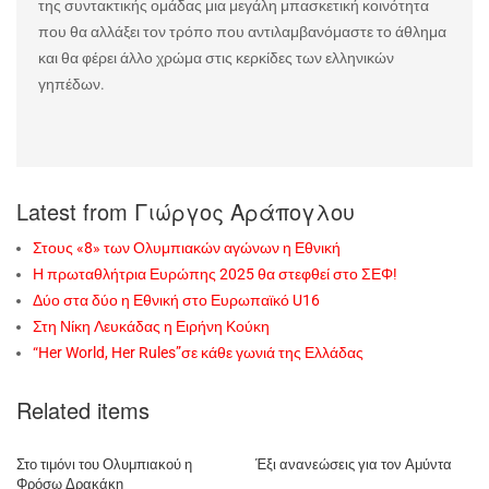
της συντακτικής ομάδας μια μεγάλη μπασκετική κοινότητα
που θα αλλάξει τον τρόπο που αντιλαμβανόμαστε το άθλημα
και θα φέρει άλλο χρώμα στις κερκίδες των ελληνικών
γηπέδων.
Latest from Γιώργος Αράπογλου
Στους «8» των Ολυμπιακών αγώνων η Εθνική
Η πρωταθλήτρια Ευρώπης 2025 θα στεφθεί στο ΣΕΦ!
Δύο στα δύο η Εθνική στο Ευρωπαϊκό U16
Στη Νίκη Λευκάδας η Ειρήνη Κούκη
“Her World, Her Rules”σε κάθε γωνιά της Ελλάδας
Related items
Στο τιμόνι του Ολυμπιακού η
Έξι ανανεώσεις για τον Αμύντα
Φρόσω Δρακάκη