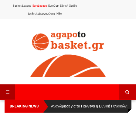
Basket League
EuroLeague
EuroCup
Εθνική Ομάδα
Διεθνείς Διοργανώσεις
NBA
BREAKING NEWS
Οι Πάνθηρες Καβάλας στην Women Basketball
Αναχώρησε για τα Γιάννενα η Εθνική Γυναικών
:
League 1