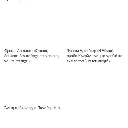
Φρόσω Δρακάκη: «Όποιος
Φρόσω Δρακάκη: «Η Εθνική
δουλεύει δεν υπάρχει περίπτωση
ομάδα Κωφών είναι μια γροθιά και
να μην πετύχει»
έχει το πνεύμα του νικητή»
Άνετη πρόκριση για Παναθηναϊκό