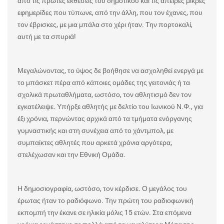
από τις πρώτες εκθέσεις του δημοτικού και τις άπειρες μικρές
εφημερίδες που τύπωνε, από την άλλη, που τον έχανες, που
τον έβρισκες, με μια μπάλα στο χέρι ήταν. Την πορτοκαλί,
αυτή με τα σπυριά!
Μεγαλώνοντας, το ύψος δε βοήθησε να ασχοληθεί ενεργά με
το μπάσκετ πέρα από κάποιες ομάδες της γειτονιάς ή τα
σχολικά πρωταθλήματα, ωστόσο, τον αθλητισμό δεν τον
εγκατέλειψε. Υπήρξε αθλητής με δελτίο του Ιωνικού Ν.Φ., για
έξι χρόνια, περνώντας αρχικά από τα τμήματα ενόργανης
γυμναστικής και στη συνέχεια από το χάντμπολ, με
συμπαίκτες αθλητές που αρκετά χρόνια αργότερα,
στελέχωσαν και την Εθνική Ομάδα.
Η δημοσιογραφία, ωστόσο, τον κέρδισε. Ο μεγάλος του
έρωτας ήταν το ραδιόφωνο. Την πρώτη του ραδιοφωνική
εκπομπή την έκανε σε ηλικία μόλις 15 ετών. Στα επόμενα