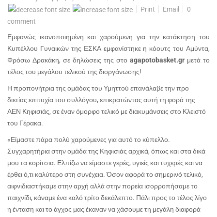
Print
Email
0
comment
Εμφανώς ικανοποιημένη και χαρούμενη για την κατάκτηση του
Κυπέλλου Γυναικών της ΕΣΚΑ εμφανίστηκε η κόουτς του Αμύντα,
Φρόσω Δρακάκη, σε δηλώσεις της στο
agapotobasket
.
gr
μετά το
τέλος του μεγάλου τελικού της διοργάνωσης!
Η προπονήτρια της ομάδας του Υμηττού επανάλαβε την προ
διετίας επιτυχία του συλλόγου, επικρατώντας αυτή τη φορά της
ΑΕΝ Κηφισιάς, σε έναν όμορφο τελικό με διακυμάνσεις στο Κλειστό
του Γέρακα.
«Είμαστε πάρα πολύ χαρούμενες για αυτό το κύπελλο.
Συγχαρητήρια στην ομάδα της Κηφισιάς αρχικά, όπως και στα δικά
μου τα κορίτσια. Ελπίζω να είμαστε γερές, υγιείς και τυχερές και να
έρθει ό,τι καλύτερο στη συνέχεια. Όσον αφορά το σημερινό τελικό,
αιφνιδιαστήκαμε στην αρχή αλλά στην πορεία ισορροπήσαμε το
παιχνίδι, κάναμε ένα καλό τρίτο δεκάλεπτο. Πάλι προς το τέλος λίγο
η ένταση και το άγχος μας έκαναν να χάσουμε τη μεγάλη διαφορά