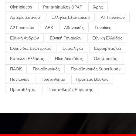
Olympiacos
Panathinaikos OPAP
Άρης
Άρτεμις Σπανού
Έλληνες Εξωτερικού
Α1 Γυναικών
Α2 Γυναικών
ΑΕΚ
Αθηναικός
Γυναίκες
Εθνική Ανδρών
Εθνική Γυναικών
Εθνική Ελλάδος
Ελληνίδες Εξωτερικού
Ευρωλίγκα
Ευρωμπάσκετ
Κύπελλο Ελλάδας
Νίκη Λευκάδας
Ολυμπιακός
ΠΑΟΚ
Παναθηναϊκός
Παναθηναϊκός Superfoods
Πανιώνιος
Πρωτάθλημα
Πρωτέας Βούλας
Πρωταθλητής
Πρωταθλητής Ευρώπης