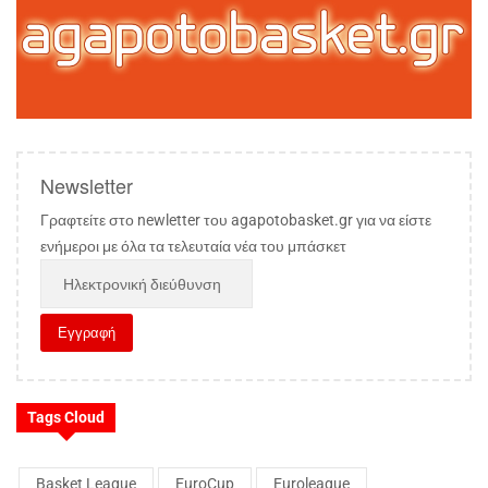
Newsletter
Γραφτείτε στο newletter του agapotobasket.gr για να είστε
ενήμεροι με όλα τα τελευταία νέα του μπάσκετ
Tags Cloud
Basket League
EuroCup
Euroleague