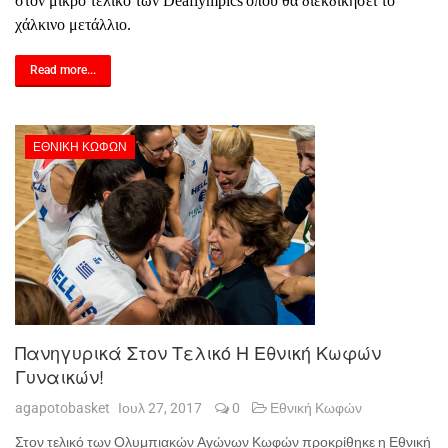
στον μικρό τελικό των
Deaflympics
όπου θα διεκδικήσει το
χάλκινο μετάλλιο.
Read more...
ΕΘΝΙΚΉ ΚΩΦΏΝ
Πανηγυρικά Στον Τελικό Η Εθνική Κωφών
Γυναικών!
agapotobasket
Ιουλ 27, 2017
0
Εθνική Κωφών
Στον τελικό των Ολυμπιακών Αγώνων Κωφών προκρίθηκε η Εθνική