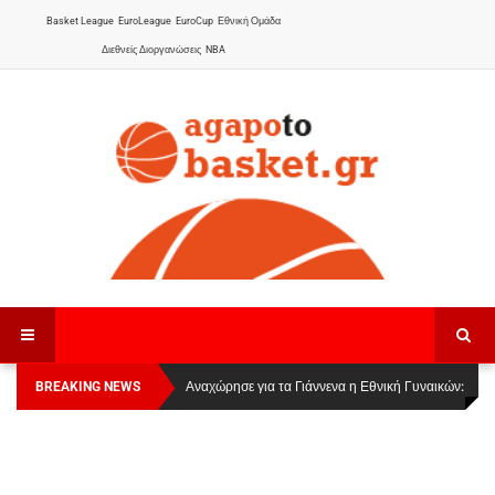
Basket League
EuroLeague
EuroCup
Εθνική Ομάδα
Διεθνείς Διοργανώσεις
NBA
BREAKING NEWS
Οι Πάνθηρες Καβάλας στην Women Basketball
Αναχώρησε για τα Γιάννενα η Εθνική Γυναικών
:
League 1