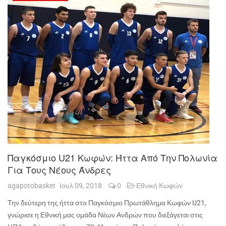
Παγκόσμιο U21 Κωφών: Ήττα Από Την Πολωνία
Για Τους Νέους Άνδρες
agapotobasket
Ιουλ 09, 2018
0
Εθνική Κωφών
Την δεύτερη της ήττα στο Παγκόσμιο Πρωτάθλημα Κωφών U21,
γνώρισε η Εθνική μας ομάδα Νέων Ανδρών που διεξάγεται στις