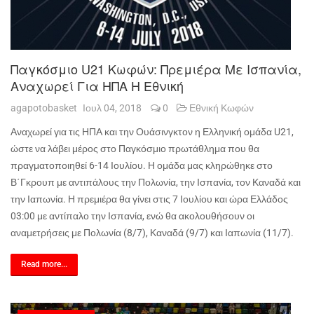
Παγκόσμιο U21 Κωφών: Πρεμιέρα Με Ισπανία,
Αναχωρεί Για ΗΠΑ Η Εθνική
agapotobasket
Ιουλ 04, 2018
0
Εθνική Κωφών
Αναχωρεί για τις ΗΠΑ και την Ουάσινγκτον η Ελληνική ομάδα U21,
ώστε να λάβει μέρος στο Παγκόσμιο πρωτάθλημα που θα
πραγματοποιηθεί 6-14 Ιουλίου. Η ομάδα μας κληρώθηκε στο
Β΄Γκρουπ με αντιπάλους την Πολωνία, την Ισπανία, τον Καναδά και
την Ιαπωνία. Η πρεμιέρα θα γίνει στις 7 Ιουλίου και ώρα Ελλάδος
03:00 με αντίπαλο την Ισπανία, ενώ θα ακολουθήσουν οι
αναμετρήσεις με Πολωνία (8/7), Καναδά (9/7) και Ιαπωνία (11/7).
Read more...