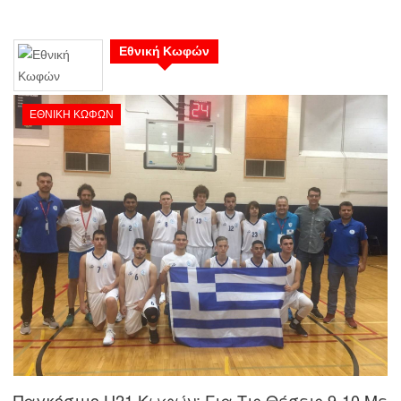
Εθνική Κωφών
ΕΘΝΙΚΉ ΚΩΦΏΝ
Παγκόσμιο U21 Κωφών: Για Τις Θέσεις 9-10 Με