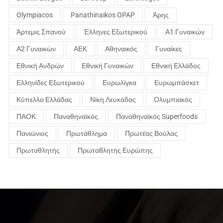
Olympiacos
Panathinaikos OPAP
Άρης
Άρτεμις Σπανού
Έλληνες Εξωτερικού
Α1 Γυναικών
Α2 Γυναικών
ΑΕΚ
Αθηναικός
Γυναίκες
Εθνική Ανδρών
Εθνική Γυναικών
Εθνική Ελλάδος
Ελληνίδες Εξωτερικού
Ευρωλίγκα
Ευρωμπάσκετ
Κύπελλο Ελλάδας
Νίκη Λευκάδας
Ολυμπιακός
ΠΑΟΚ
Παναθηναϊκός
Παναθηναϊκός Superfoods
Πανιώνιος
Πρωτάθλημα
Πρωτέας Βούλας
Πρωταθλητής
Πρωταθλητής Ευρώπης