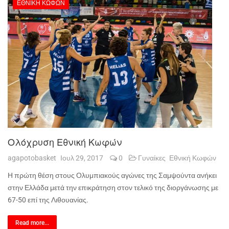
ΕΘΝΙΚΉ ΚΩΦΏΝ
Ολόχρυση Εθνική Κωφών
agapotobasket
Ιουλ 29, 2017
0
Γυναίκες
Εθνική Κωφών
Η πρώτη θέση στους Ολυμπιακούς αγώνες της Σαμψούντα ανήκει
στην Ελλάδα μετά την επικράτηση στον τελικό της διοργάνωσης με
67-50 επί της Λιθουανίας.
Read more...