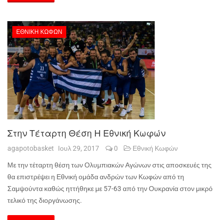
ΕΘΝΙΚΉ ΚΩΦΏΝ
Στην Τέταρτη Θέση Η Εθνική Κωφών
agapotobasket
Ιουλ 29, 2017
0
Εθνική Κωφών
Με την τέταρτη θέση των Ολυμπιακών Αγώνων στις αποσκευές της
θα επιστρέψει η Εθνική ομάδα ανδρών των Κωφών από τη
Σαμψούντα καθώς ηττήθηκε με 57-63 από την Ουκρανία στον μικρό
τελικό της διοργάνωσης.