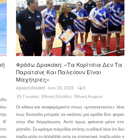
κή
Φρόσω Δρακάκη: «Τα Κορίτσια Δεν Τα
Παρατάνε Και Παλεύουν Είναι
Μαχήτριες»
agapotobasket
Ιουν 20, 2023
0
Γυναίκες
Εθνική Ελλάδος
Εθνική Κωφών
οδο
μίου
Οι ειδικοί και αναφερόμαστε στους «μπασκετικούς» λένε
την
πως δύσκολα μπορείς να νικήσεις μια ομάδα δύο φορές
 θ’
στην ίδια διοργάνωση. Αυτό όμως φαίνεται μέσα στο
στο
γήπεδο. Σε κρίσιμα παιχνίδια επίσης οι ειδικοί λένε ότι δεν
νου
παίζει ρόλο το
scouting
, ούτε τα στατιστικά, παίζει ρόλο η