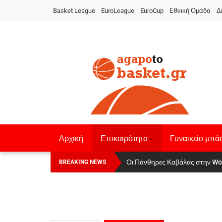
Basket League
EuroLeague
EuroCup
Εθνική Ομάδα
Δ
Αρχική
Επικαιρότητα
Γυναικείο μπά
Οι Πάνθηρες Καβάλας στην Women
Αναχώρησε για τα Γιάννενα η Ε
BREAKING NEWS