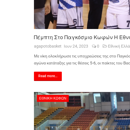
Πέμπτη Στο Παγκόσμιο Κωφών Η Εθν
agapotobasket
Ιουν 24, 2023
0
Εθνική Ελλ
Με νίκη ολοκλήρωσε τις υποχρεώσεις της στο Παγκό
αγώνα κατάταξης για τις θέσεις 5-6, οι παίκτες του 
Read more...
ΕΘΝΙΚΉ ΚΩΦΏΝ