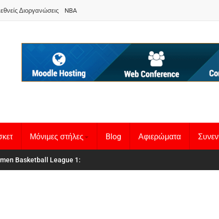
ιεθνείς Διοργανώσεις
NBA
σκετ
Μόνιμες στήλες
Blog
Αφιερώματα
Συνεν
 Basketball League 1
θνική Γυναικών
: