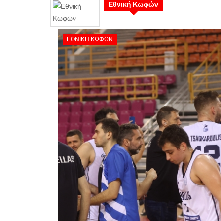
Εθνική Κωφών
ΕΘΝΙΚΉ ΚΩΦΏΝ