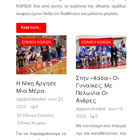
ΚΑΡΔΙΑ. Και από αυτήν τα κορίτσια της εθνικής ομάδος
κωφών έχουν δείξει ότι διαθέτουν και μάλιστα μεγάλη.
Read more...
ΕΘΝΙΚΉ ΚΩΦΏΝ
ΕΘΝΙΚΉ ΚΩΦΏΝ
Στην «4άδα» Οι
Η Νίκη Άργησε
Γυναίκες, Με
Μια Μέρα
Πολωνία Οι
Άνδρες
agapotobasket
Ιουν 20,
2023
0
agapotobasket
Ιουν 19,
Εθνική Ελλάδος
2023
0
Εθνική Κωφών
Με τον κόσμο στο πλευρό
της και καταθέτοντας την
Για να παραφράσουμε το