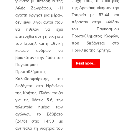
ψυχή τους, οι παίκτριες
γνωστό μυθιστόρημα της
της Δρακάκη νίκησαν την
Λιλής Ζωγράφου, «Η
Τουρκία με 57-44 και
αγάπη άργησε μια μέρα»,
πέρασαν στην «4άδα»
δεν είναι λίγοι αυτοί που
του Παγκοσμίου
θα ήθελαν να έχει
Πρωταθλήματος Κωφών,
επιτευχθεί αυτή η νίκη επί
που διεξάγεται στο
του Ισραήλ και η Εθνική
Ηράκλειο της Κρήτης.
κωφών ανδρών να
βρισκόταν στην 4άδα του
Read more...
Παγκόσμιου
Πρωταθλήματος
Καλαθοσφαίρισης, που
διεξάγεται στο Ηράκλειο
της Κρήτης. Πλέον παίζει
για τις θέσεις 5-6, την
τελευταία ημέρα των
αγώνων, το Σάββατο
(24/6) στις 14:30 με
αντίπαλο τη νικήτρια του