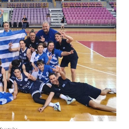
 Κωφών