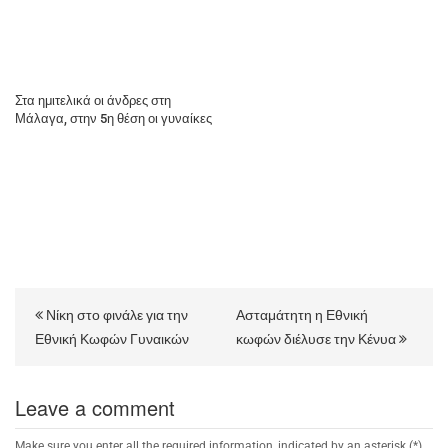
Στα ημιτελικά οι άνδρες στη
Μάλαγα, στην 5η θέση οι γυναίκες
Νίκη στο φινάλε για την
Ασταμάτητη η Εθνική
Εθνική Κωφών Γυναικών
κωφών διέλυσε την Κένυα
Leave a comment
Make sure you enter all the required information, indicated by an asterisk (*).