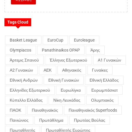
Tags Cloud
Basket League
EuroCup
Euroleague
Olympiacos
Panathinaikos OPAP
Άρης
Άρτεμις Σπανού
Έλληνες Εξωτερικού
Α1 Γυναικών
Α2 Γυναικών
ΑΕΚ
Αθηναικός
Γυναίκες
Εθνική Ανδρών
Εθνική Γυναικών
Εθνική Ελλάδος
Ελληνίδες Εξωτερικού
Ευρωλίγκα
Ευρωμπάσκετ
Κύπελλο Ελλάδας
Νίκη Λευκάδας
Ολυμπιακός
ΠΑΟΚ
Παναθηναϊκός
Παναθηναϊκός Superfoods
Πανιώνιος
Πρωτάθλημα
Πρωτέας Βούλας
Πρωταθλητής
Πρωταθλητής Ευρώπης