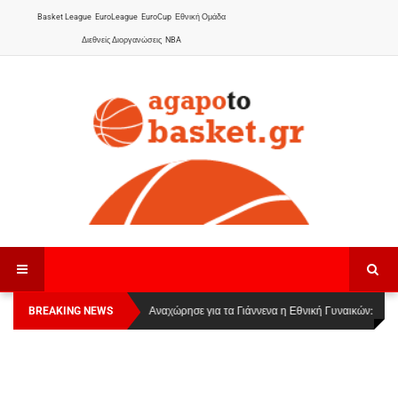
Basket League
EuroLeague
EuroCup
Εθνική Ομάδα
Διεθνείς Διοργανώσεις
NBA
BREAKING NEWS
Οι Πάνθηρες Καβάλας στην Women Basketball
Αναχώρησε για τα Γιάννενα η Εθνική Γυναικών
:
League 1