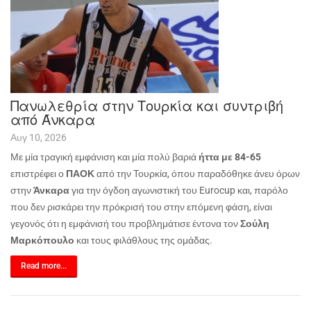
Πανωλεθρία στην Τουρκία και συντριβή
από Άνκαρα
Αυγ 10, 2026
Με μία τραγική εμφάνιση και μία πολύ βαριά
ήττα με 84-65
επιστρέφει ο
ΠΑΟΚ
από την Τουρκία, όπου παραδόθηκε άνευ όρων
στην
Άνκαρα
για την όγδοη αγωνιστική του
Eurocup
και, παρόλο
που δεν ρισκάρει την πρόκρισή του στην επόμενη φάση, είναι
γεγονός ότι η εμφάνισή του προβλημάτισε έντονα τον
Σούλη
Μαρκόπουλο
και τους φιλάθλους της ομάδας.
Read more...