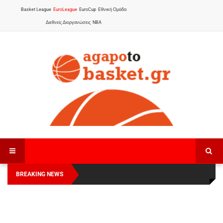
Basket League
EuroLeague
EuroCup
Εθνική Ομάδα
Διεθνείς Διοργανώσεις
NBA
BREAKING NEWS
Οι Πάνθηρες Καβάλας στην Women Basketball
Αναχώρησε για τα Γιάννενα η Εθνική Γυναικών
:
League 1