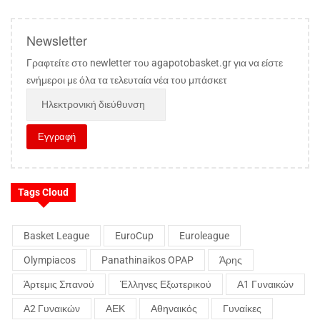
Newsletter
Γραφτείτε στο newletter του agapotobasket.gr για να είστε
ενήμεροι με όλα τα τελευταία νέα του μπάσκετ
Tags Cloud
Basket League
EuroCup
Euroleague
Olympiacos
Panathinaikos OPAP
Άρης
Άρτεμις Σπανού
Έλληνες Εξωτερικού
Α1 Γυναικών
Α2 Γυναικών
ΑΕΚ
Αθηναικός
Γυναίκες