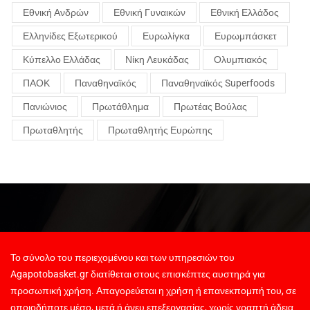
Εθνική Ανδρών
Εθνική Γυναικών
Εθνική Ελλάδος
Ελληνίδες Εξωτερικού
Ευρωλίγκα
Ευρωμπάσκετ
Κύπελλο Ελλάδας
Νίκη Λευκάδας
Ολυμπιακός
ΠΑΟΚ
Παναθηναϊκός
Παναθηναϊκός Superfoods
Πανιώνιος
Πρωτάθλημα
Πρωτέας Βούλας
Πρωταθλητής
Πρωταθλητής Ευρώπης
Το σύνολο του περιεχομένου και των υπηρεσιών του
Agapotobasket.gr διατίθεται στους επισκέπτες αυστηρά για
προσωπική χρήση. Απαγορεύεται η χρήση ή επανεκπομπή του, σε
οποιοδήποτε μέσο, μετά ή άνευ επεξεργασίας, χωρίς γραπτή άδεια