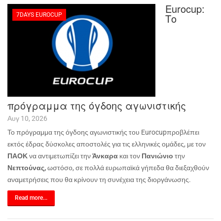
Eurocup:
7DAYS EUROCUP
Το
πρόγραμμα της όγδοης αγωνιστικής
Αυγ 10, 2026
Το πρόγραμμα της όγδοης αγωνιστικής του
Eurocup
προβλέπει
εκτός έδρας δύσκολες αποστολές για τις ελληνικές ομάδες, με τον
ΠΑΟΚ
να αντιμετωπίζει την
Άνκαρα
και τον
Πανιώνιο
την
Νεπτούνας,
ωστόσο, σε πολλά ευρωπαϊκά γήπεδα θα διεξαχθούν
αναμετρήσεις που θα κρίνουν τη συνέχεια της διοργάνωσης
.
Read more...