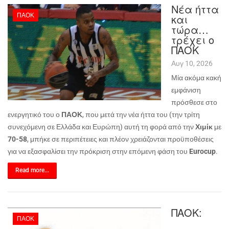
Νέα ήττα
ΠΑΟΚ
και
τώρα…
τρέχει ο
ΠΑΟΚ
Αυγ 10, 2026
Μία ακόμα κακή
εμφάνιση
πρόσθεσε στο
ενεργητικό του ο
ΠΑΟΚ
, που μετά την νέα ήττα του (την τρίτη
συνεχόμενη σε Ελλάδα και Ευρώπη) αυτή τη φορά από την
Χιμίκ
με
70-58
, μπήκε σε περιπέτειες και πλέον χρειάζονται προϋποθέσεις
για να εξασφαλίσει την πρόκριση στην επόμενη φάση του
Eurocup
.
Read more...
ΠΑΟΚ:
ΠΑΟΚ