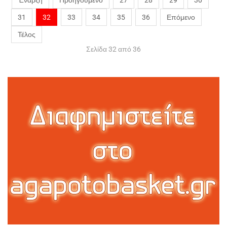
Έναρξη
Προηγούμενο
27
28
29
30
31
32
33
34
35
36
Επόμενο
Τέλος
Σελίδα 32 από 36