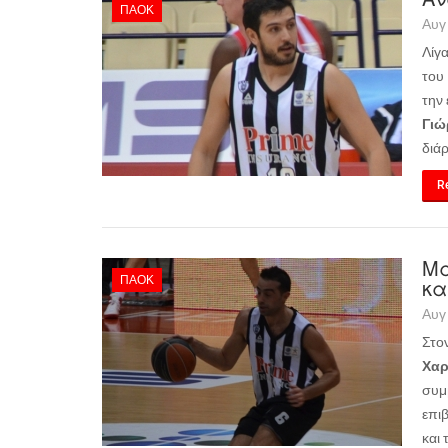
ΠΑΟΚ
Αυγ
Λίγ
του
την
Γιώ
διάρ
Re
Μα
ΠΑΟΚ
κα
Αυγ
Στο
Χαρ
συμ
επι
και