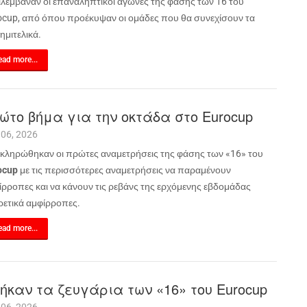
ιλέμβαναν οι επαναληπτικοί αγώνες της φάσης των 16 του
ocup
, από όπου προέκυψαν οι ομάδες που θα συνεχίσουν τα
ημιτελικά.
ad more...
ώτο βήμα για την οκτάδα στο Eurocup
 06, 2026
κληρώθηκαν οι πρώτες αναμετρήσεις της φάσης των «16» του
ocup
με τις περισσότερες αναμετρήσεις να παραμένουν
ίρροπες και να κάνουν τις ρεβάνς της ερχόμενης εβδομάδας
ρετικά αμφίρροπες.
ad more...
ήκαν τα ζευγάρια των «16» του Eurocup