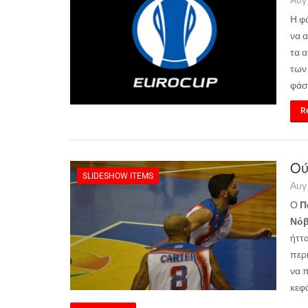
Αυγ
Η φ
να 
τα α
των
φάσ
Re
Ού
SLIDESHOW ITEMS
Αυγ
Ο
Π
Νόβ
ήττ
περι
να π
κεφ