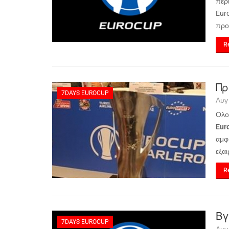
περ
Eur
προ
Re
Πρ
7DAYS EUROCUP
Αυγ
Ολο
Eur
αμφ
εξαι
Re
Βγ
7DAYS EUROCUP