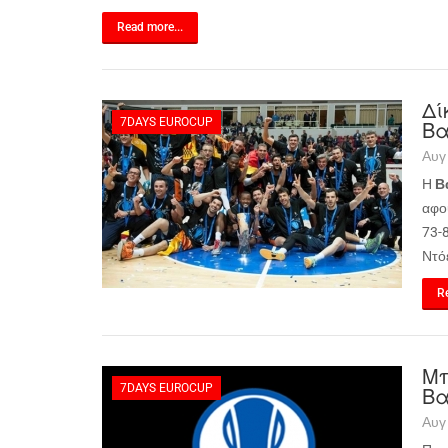
Read more...
Δί
7DAYS EUROCUP
Βα
Αυγ
Η
Β
αφο
73-8
Ντό
Re
Μπ
7DAYS EUROCUP
Βα
Αυγ