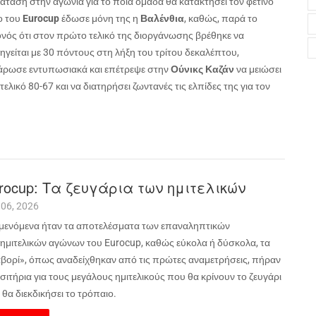
άταση στην αγωνία για το ποια ομάδα θα κατακτήσει τον φετινό
ο του
Eurocup
έδωσε μόνη της η
Βαλένθια
, καθώς, παρά το
ονός ότι στον πρώτο τελικό της διοργάνωσης βρέθηκε να
ηγείται με 30 πόντους στη λήξη του τρίτου δεκαλέπτου,
άρωσε εντυπωσιακά και επέτρεψε στην
Ούνικς Καζάν
να μειώσει
τελικό 80-67 και να διατηρήσει ζωντανές τις ελπίδες της για τον
rocup: Τα ζευγάρια των ημιτελικών
 06, 2026
μενόμενα ήταν τα αποτελέσματα των επαναληπτικών
ημιτελικών αγώνων του
Eurocup
, καθώς εύκολα ή δύσκολα, τα
βορί», όπως αναδείχθηκαν από τις πρώτες αναμετρήσεις, πήραν
ισιτήρια για τους μεγάλους ημιτελικούς που θα κρίνουν το ζευγάρι
θα διεκδικήσει το τρόπαιο.