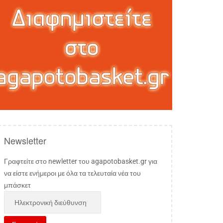
Newsletter
Γραφτείτε στο newletter του agapotobasket.gr για
να είστε ενήμεροι με όλα τα τελευταία νέα του
μπάσκετ