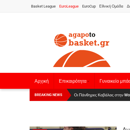
Basket League
EuroLeague
EuroCup
Εθνική Ομάδα
Δ
Αρχική
Επικαιρότητα
Γυναικείο μπά
Οι Πάνθηρες Καβάλας στην Women
Αναχώρησε για τα Γιάννενα η Ε
BREAKING NEWS
Αν