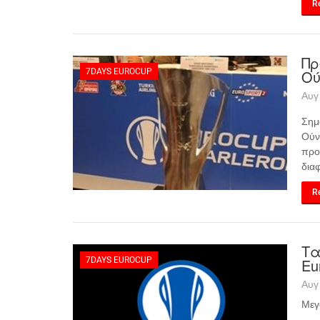
Re
Πρ
7DAYS EUROCUP
Ού
Αυγ
Σημ
Ούν
προ
δια
Re
Τα
7DAYS EUROCUP
Eu
Αυγ
Μεγ