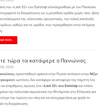
 06, 2026
άση του «
Last
32» του
Eurocup
ολοκληρώθηκε με τον Πανιώνιο
αποχαιρετά τη διοργάνωση ως η μοναδική ομάδα χωρίς νίκη. Δείτε
ποτελέσματα της τελευταίας αγωνιστικής, την τελική κατάταξη
 ομίλων, καθώς και τις ομάδες που προκρίθηκαν στην επόμενη
η.
ad more...
τε τώρα τα κατάφερε ο Πανιώνιος
 06, 2026
ανιώνιος
προσπάθησε αρκετά στην Ρωσία απέναντι στην
Νίζνι
γκοροντ
, ωστόσο, δεν κατάφερε να αποφύγει την πέμπτη του
α σε ισάριθμους αγώνες στο
«Last 32» του Eurocup
και πλέον
μένει την τελευταία αγωνιστική την Μπιλμπάο στο Ελληνικό για
ετύχει την πρώτη του νίκη και να αποχαιρετήσει με ψηλά το
άλι τη διοργάνωση.