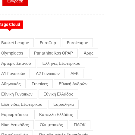
Tags Cloud
Basket League
EuroCup
Euroleague
Olympiacos
Panathinaikos OPAP
Άρης
Άρτεμις Σπανού
Έλληνες Εξωτερικού
Α1 Γυναικών
Α2 Γυναικών
ΑΕΚ
Αθηναικός
Γυναίκες
Εθνική Ανδρών
Εθνική Γυναικών
Εθνική Ελλάδος
Ελληνίδες Εξωτερικού
Ευρωλίγκα
Ευρωμπάσκετ
Κύπελλο Ελλάδας
Νίκη Λευκάδας
Ολυμπιακός
ΠΑΟΚ