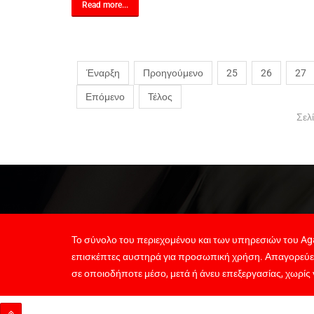
Read more...
Έναρξη
Προηγούμενο
25
26
27
Επόμενο
Τέλος
Σελ
Το σύνολο του περιεχομένου και των υπηρεσιών του Aga
επισκέπτες αυστηρά για προσωπική χρήση. Απαγορεύε
σε οποιοδήποτε μέσο, μετά ή άνευ επεξεργασίας, χωρίς 