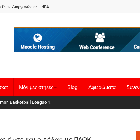
ιεθνείς Διοργανώσεις
NBA
σκετ
Μόνιμες στήλες
Blog
Αφιερώματα
Συνεν
 Basketball League 1
θνική Γυναικών
:
ανέωσε και ο Δέδας με ΠΑΟΚ