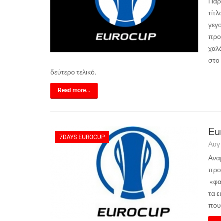
Παρ
τίτλ
γεγ
προ
χαλ
στο 
δεύτερο τελικό.
Read more...
Eu
7DAYS EUROCUP
Αυγ
Ανα
προ
«φα
τα ε
που 