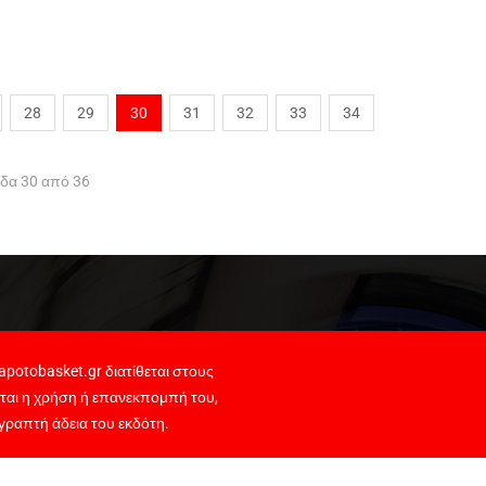
28
29
30
31
32
33
34
ίδα 30 από 36
potobasket.gr διατίθεται στους
ται η χρήση ή επανεκπομπή του,
γραπτή άδεια του εκδότη.