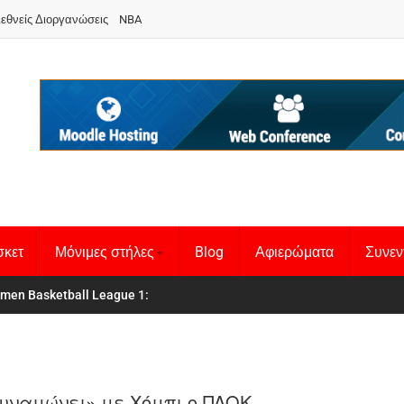
ιεθνείς Διοργανώσεις
NBA
σκετ
Μόνιμες στήλες
Blog
Αφιερώματα
Συνεν
 Basketball League 1
θνική Γυναικών
:
υναμώνει» με Χόμπι ο ΠΑΟΚ