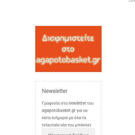
Σελ
Newsletter
Γραφτείτε στο newletter του
agapotobasket.gr για να
είστε ενήμεροι με όλα τα
τελευταία νέα του μπάσκετ