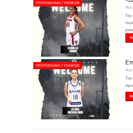
ΠΡΩΤΆΘΛΗΜΑ ΓΥΝΑΙΚΏΝ
Αυγ
Την
περ
ρακ
Re
Επ
ΠΡΩΤΆΘΛΗΜΑ ΓΥΝΑΙΚΏΝ
Αυγ
Την
αγω
Re