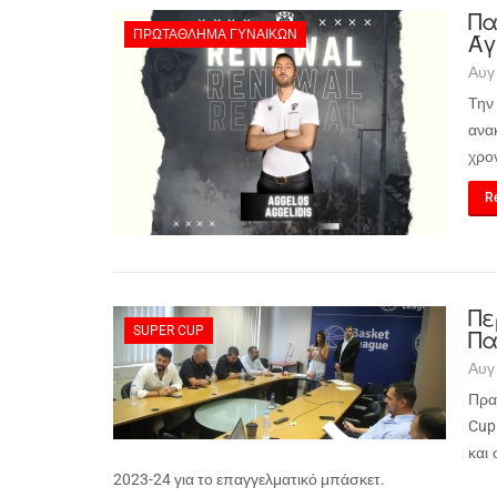
Πα
ΠΡΩΤΆΘΛΗΜΑ ΓΥΝΑΙΚΏΝ
Άγ
Αυγ
Την
ανα
χρο
Re
Πε
SUPER CUP
Πα
Αυγ
Πρα
Cup
και 
2023-24 για το επαγγελματικό μπάσκετ.