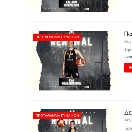
Πα
ΠΡΩΤΆΘΛΗΜΑ ΓΥΝΑΙΚΏΝ
Αυγ
Την
ανα
Re
Δε
ΠΡΩΤΆΘΛΗΜΑ ΓΥΝΑΙΚΏΝ
Αυγ
Κάτ