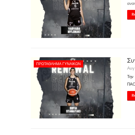
ανα
Re
Συ
ΠΡΩΤΆΘΛΗΜΑ ΓΥΝΑΙΚΏΝ
Αυγ
Την
ΠΑΟ
Re