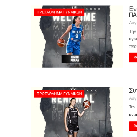
Εν
ΠΡΩΤΆΘΛΗΜΑ ΓΥΝΑΙΚΏΝ
Π
Αυγ
Την
αγω
περ
Re
Συ
ΠΡΩΤΆΘΛΗΜΑ ΓΥΝΑΙΚΏΝ
Αυγ
Την
ανα
Re