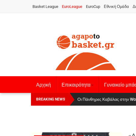
Basket League
EuroLeague
EuroCup
Εθνική Ομάδα
Δ
Αρχική
Επικαιρότητα
Γυναικείο μπά
Οι Πάνθηρες Καβάλας στην Women
Αναχώρησε για τα Γιάννενα η Ε
BREAKING NEWS
«Δ