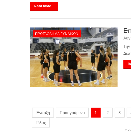
Read more...
Επ
ΠΡΩΤΆΘΛΗΜΑ ΓΥΝΑΙΚΏΝ
Αυγ
Την
Δευ
Re
Έναρξη
Προηγούμενο
1
2
3
Τέλος