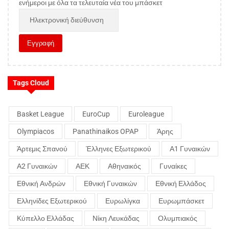
ενήμεροι με όλα τα τελευταία νέα του μπάσκετ
Tags Cloud
Basket League
EuroCup
Euroleague
Olympiacos
Panathinaikos OPAP
Άρης
Άρτεμις Σπανού
Έλληνες Εξωτερικού
Α1 Γυναικών
Α2 Γυναικών
ΑΕΚ
Αθηναικός
Γυναίκες
Εθνική Ανδρών
Εθνική Γυναικών
Εθνική Ελλάδος
Ελληνίδες Εξωτερικού
Ευρωλίγκα
Ευρωμπάσκετ
Κύπελλο Ελλάδας
Νίκη Λευκάδας
Ολυμπιακός