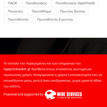
ΠΑΟΚ
Παναθηναϊκός
Παναθηναϊκός Superfoods
Πανιώνιος
Πρωτάθλημα
Πρωτέας Βούλας
Πρωταθλητής
Πρωταθλητής Ευρώπης
Το σύνολο του περιεχομένου και των υπηρεσιών του
Agapotobasket.gr διατίθεται στους επισκέπτες αυστηρά για
προσωπική χρήση. Απαγορεύεται η χρήση ή επανεκπομπή του, σε
οποιοδήποτε μέσο, μετά ή άνευ επεξεργασίας, χωρίς γραπτή άδεια
του εκδότη.
Powered and supported by