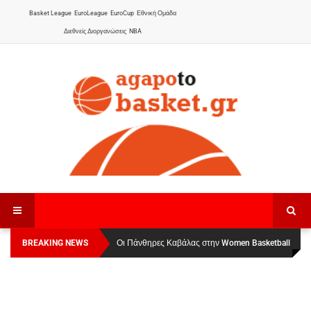
Basket League
EuroLeague
EuroCup
Εθνική Ομάδα
Διεθνείς Διοργανώσεις
NBA
BREAKING NEWS
Οι Πάνθηρες Καβάλας στην Women Basketball
Αναχώρησε για τα Γιάννενα η Εθνική Γυναικών
:
League 1