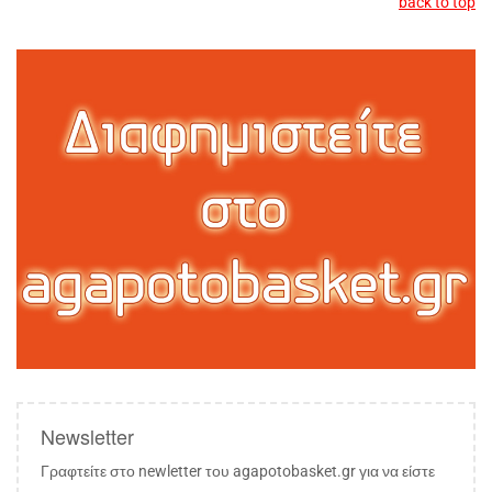
back to top
Newsletter
Γραφτείτε στο newletter του agapotobasket.gr για να είστε