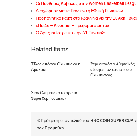
Οι Πάνθηρες Καβάλας στην Women Basketball Leagu
Αναχώρησε για τα Γιάννενα η Εθνική Γυναικών
Προπονητικό καμπ στα Ιωάννινα για την Εθνική Γυνα
«Παίζω – Κινούμαι – Τρέφομαι σωστά»
Ο Άρης επέστρεψε στην Α1 Γυναικών
Related items
Τέλος από τον Ολυμπιακό η
Στην οκτάδα ο Αθηναϊκός,
Δρακάκη
αδίκησε τον εαυτό του ο
Ολυμπιακός
Στον Ολυμπιακό το πρώτο
SuperCup Γυναικών
Πρόκριση στον τελικό του HNC COIN SUPER CUP γ
τον Προμηθέα