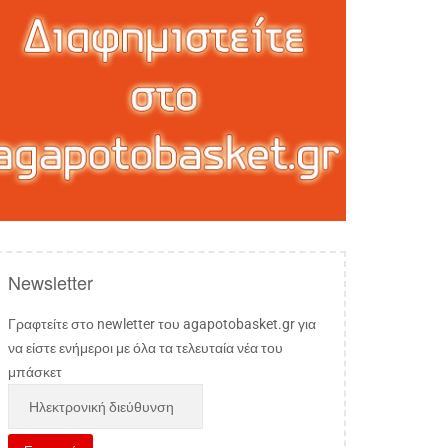
Newsletter
Γραφτείτε στο newletter του agapotobasket.gr για
να είστε ενήμεροι με όλα τα τελευταία νέα του
μπάσκετ