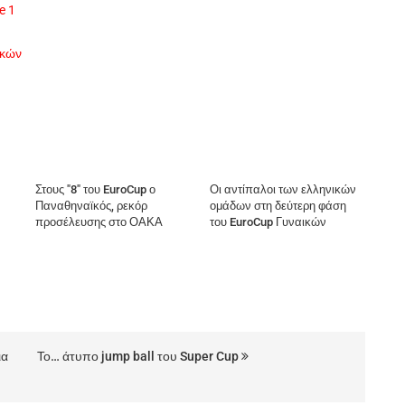
e 1
ικών
Στους "8" του EuroCup ο
Οι αντίπαλοι των ελληνικών
Παναθηναϊκός, ρεκόρ
ομάδων στη δεύτερη φάση
προσέλευσης στο ΟΑΚΑ
του EuroCup Γυναικών
ια
Το… άτυπο jump ball του Super Cup