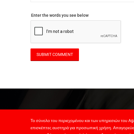
Enter the words you see below
Το σύνολο του περιεχομένου και των υπηρεσιών του Aga
επισκέπτες αυστηρά για προσωπική χρήση. Απαγορεύε