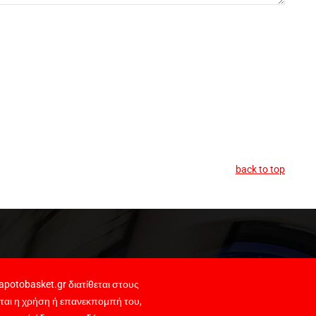
back to top
potobasket.gr διατίθεται στους
ται η χρήση ή επανεκπομπή του,