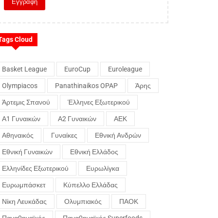
Tags Cloud
Basket League
EuroCup
Euroleague
Olympiacos
Panathinaikos OPAP
Άρης
Άρτεμις Σπανού
Έλληνες Εξωτερικού
Α1 Γυναικών
Α2 Γυναικών
ΑΕΚ
Αθηναικός
Γυναίκες
Εθνική Ανδρών
Εθνική Γυναικών
Εθνική Ελλάδος
Ελληνίδες Εξωτερικού
Ευρωλίγκα
Ευρωμπάσκετ
Κύπελλο Ελλάδας
Νίκη Λευκάδας
Ολυμπιακός
ΠΑΟΚ