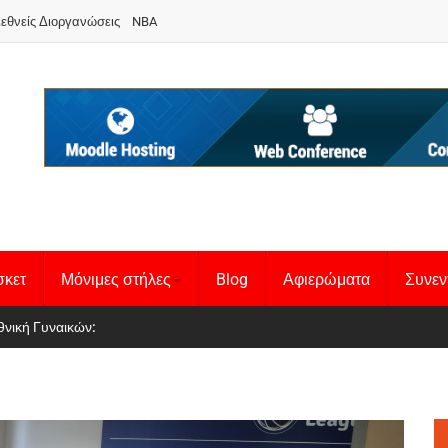
ιεθνείς Διοργανώσεις
NBA
σκετ
Μόνιμες στήλες
Blog
Αφιερώματα
Συνεν
 Basketball League 1
θνική Γυναικών
: