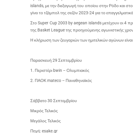
islands, με την διεξαγωγή του οποίου στην Ρόδο και στ
γίνει το τζάμπολ της σεζόν 2023-24 για το επαγγελματικ
Στο Super Cup 2003 by aegean islands μετέχουν οι 4 π
της Basket League της προηγούμενης αγωνιστικής χρον
Η κλήρωση των ζευγαριών των ημιτελικών αγώνων είναι 
Παρασκευή 29 Σεπτεμβρίου
1. Περιστέρι bwin – Ολυμπιακός
2. ΠΑΟΚ mateco – Παναθηναϊκός
Σάββατο 30 Σεπτεμβρίου
Μικρός Τελικός
Μεγάλος Τελικός
Πηγή: esake.gr