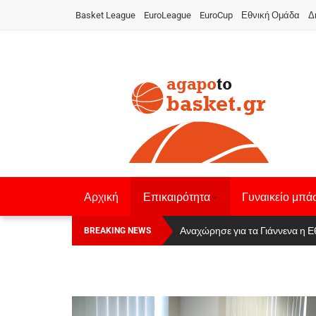
Basket League
EuroLeague
EuroCup
Εθνική Ομάδα
Δ
Αρχική
Επικαιρότητα
Γυναικείο μπά
Οι Πάνθηρες Καβάλας στην Women
Αναχώρησε για τα Γιάννενα η Ε
BREAKING NEWS